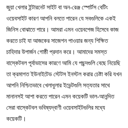
জুয়া খেলার ইন্টারনেট সাইট বা অন-রেঞ্জ স্পোর্টস বেটিং
ওয়েবসাইট কারণ আপনি বলতে পারেন যে সবগুলিকে একই
জিনিস বোঝাতে পারে। আমরা এমন ওয়েবপেজ হিসেবে কাজ
করতে চাই যা আজকের সাজেশন পাওয়ার জন্য শিক্ষিত
চাহিদার উপার্জন গোষ্ঠী প্রদান করে। আমাদের সমস্ত
বাস্কেটবল পূর্বাভাসের কারণে আমি যে পছন্দগুলি বেছে নিয়েছি
তা ক্রমাগত ইউনাইটেড স্টেটস ইনস্টল করার চেষ্টা করি যখন
আপনি নিশ্চিতভাবে খেলাধুলার ইভেন্টগুলি সত্যতার সাথে
মানানসই আশা করতে পারেন এমন কয়েকটি ভাল-আনন্দিত
সেরা বাস্কেটবল ভবিষ্যদ্বাণী ওয়েবসাইটগুলির মধ্যে
কয়েকটি।