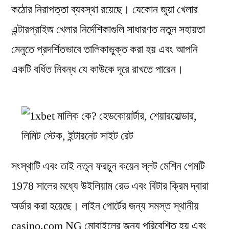
কঠোর নিরাপত্তা ব্যবস্থা রয়েছে। যেকোন জুয়া খেলার
এন্টারপ্রাইজ খেলার নির্দেশিকাগুলি সাধারণত নতুন সহায়তা
মেনুতে প্রদর্শিতভাবে তালিকাভুক্ত করা হয় এবং আপনি
একটি বর্ধিত নিবন্ধ যে কাউকে দূরে রাখতে পারেন।
সংস্থাটি এবং তাই নতুন ফরচুন কয়েন স্লট মেশিন গেমটি
1978 সালের মধ্যে উইলিয়াম রেড এবং বিটার ক্রিম দ্বারা
অর্ডার করা হয়েছে। লাইন পোর্টের জন্য সমস্ত স্থানীয়
casino.com NG মোবাইলের জন্য পরিবেশিত হয় এবং