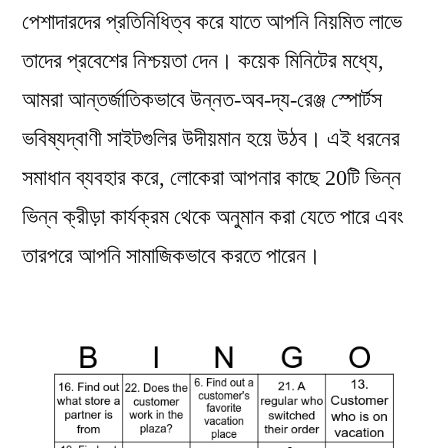
পেশাদারদের প্রতিনিধিত্ব করে যাতে আপনি নিয়মিত লাভে
তাদের প্রবেশের নিশ্চয়তা দেন। কয়েক মিনিটের মধ্যে,
আমরা আন্তর্জাতিকভাবে উন্নত-অব-দ্য-রেঞ্জ স্পোর্টস
ভবিষ্যদ্বাণী সাইটগুলির উদীয়মান হয়ে উঠব। এই ধরনের
সমাধান ব্যবহার করে, লোকেরা আপনার কাছে 20টি ভিন্ন
ভিন্ন ক্রীড়া কার্যক্রম থেকে অনুমান করা যেতে পারে এবং
তারপরে আপনি সামাজিকভাবে করতে পারেন।