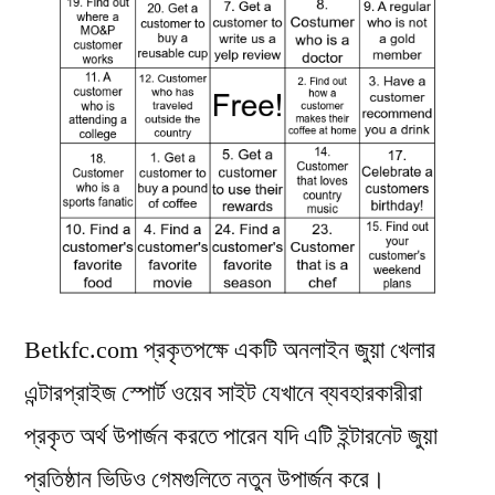
Betkfc.com প্রকৃতপক্ষে একটি অনলাইন জুয়া খেলার
এন্টারপ্রাইজ স্পোর্ট ওয়েব সাইট যেখানে ব্যবহারকারীরা
প্রকৃত অর্থ উপার্জন করতে পারেন যদি এটি ইন্টারনেট জুয়া
প্রতিষ্ঠান ভিডিও গেমগুলিতে নতুন উপার্জন করে।