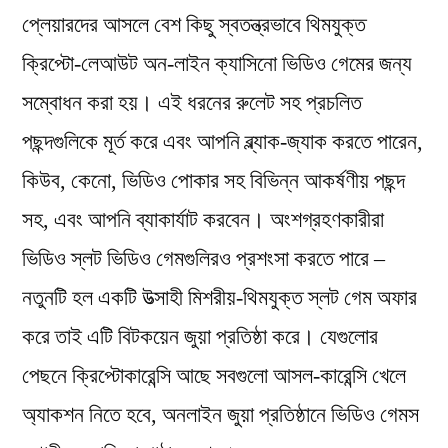
প্লেয়ারদের আসলে বেশ কিছু স্বতন্ত্রভাবে থিমযুক্ত
ক্রিপ্টো-লেআউট অন-লাইন ক্যাসিনো ভিডিও গেমের জন্য
সম্বোধন করা হয়। এই ধরনের রুলেট সহ প্রচলিত
পছন্দগুলিকে মূর্ত করে এবং আপনি ব্ল্যাক-জ্যাক করতে পারেন,
কিউব, কেনো, ভিডিও পোকার সহ বিভিন্ন আকর্ষণীয় পছন্দ
সহ, এবং আপনি ব্যাকার্যাট করবেন। অংশগ্রহণকারীরা
ভিডিও স্লট ভিডিও গেমগুলিরও প্রশংসা করতে পারে –
নতুনটি হল একটি উত্সাহী মিশরীয়-থিমযুক্ত স্লট গেম অফার
করে তাই এটি বিটকয়েন জুয়া প্রতিষ্ঠা করে। যেগুলোর
পেছনে ক্রিপ্টোকারেন্সি আছে সবগুলো আসল-কারেন্সি খেলে
অ্যাকশন নিতে হবে, অনলাইন জুয়া প্রতিষ্ঠানে ভিডিও গেমস