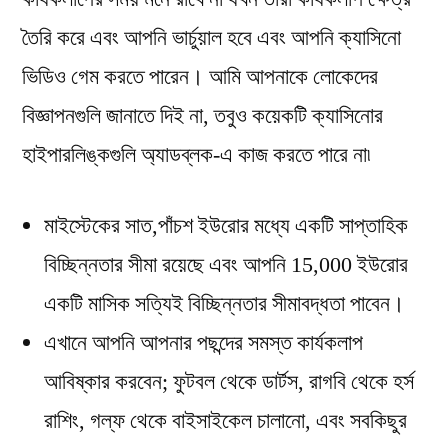
তৈরি করে এবং আপনি ভার্চুয়াল হবে এবং আপনি ক্যাসিনো
ভিডিও গেম করতে পারেন। আমি আপনাকে লোকেদের
বিজ্ঞাপনগুলি জানাতে দিই না, তবুও কয়েকটি ক্যাসিনোর
হাইপারলিঙ্কগুলি অ্যাডব্লক-এ কাজ করতে পারে না৷
মাইস্টেকের সাত,পাঁচশ ইউরোর মধ্যে একটি সাপ্তাহিক
বিচ্ছিন্নতার সীমা রয়েছে এবং আপনি 15,000 ইউরোর
একটি মাসিক সত্যিই বিচ্ছিন্নতার সীমাবদ্ধতা পাবেন।
এখানে আপনি আপনার পছন্দের সমস্ত কার্যকলাপ
আবিষ্কার করবেন; ফুটবল থেকে ডার্টস, রাগবি থেকে হর্স
রাশিং, গল্ফ থেকে বাইসাইকেল চালানো, এবং সবকিছুর