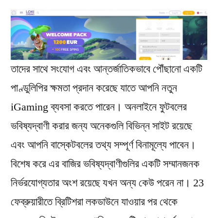
তাদের সাথে সংযোগ এবং আন্তর্জাতিকভাবে পৌঁছানো একটি
পাণ্ডুলিপির ক্ষমতা প্রদান করেছে যাতে আপনি নতুন
iGaming ব্যবসা করতে পারেন। অনলাইনে ফুটবলের
ভবিষ্যদ্বাণী করার জন্য অনেকগুলি বিভিন্ন সাইট রয়েছে
এবং আপনি বাস্কেটবলের তথ্য সম্পূর্ণ বিনামূল্যে পাবেন।
বিশেষ করে এর বাজির ভবিষ্যদ্বাণীগুলির একটি সম্মানজনক
নির্ভরযোগ্যতার অংশ রয়েছে যখন অন্য কেউ পরেন না। 23
ফেব্রুয়ারীতে ব্রিটিশরা লকডাউনে যাওয়ার পর থেকে