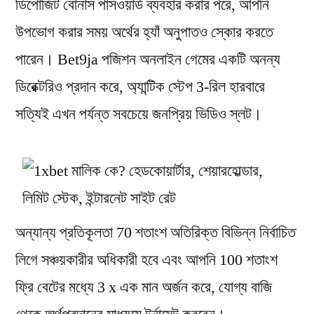
ডিপোজিট বোনাস পাসওয়ার্ড ব্যবহার করার পরে, আপনি
উপভোগ করার সময় অর্থের হ্যাঁ অনুপাতও স্কোর করতে
পারেন। Bet9ja পজিশন অনলাইন গেমের একটি অনন্য
ডিরেক্টরিও প্রদান করে, অ্যান্টিক স্টেপ 3-রিল হারবারে
সত্যিই এখন পর্যন্ত সবচেয়ে জনপ্রিয় ভিডিও স্লট।
অন্যান্য প্রতিকূলতা 70 শতাংশ অতিরিক্ত বিভিন্ন নির্বাচিত
লিগে সঞ্চয়কারীর অধিকারী হবে এবং আপনি 100 শতাংশ
ফ্রি বেটের মধ্যে 3 x এক মান অর্জন করে, যোগ্য বাজি