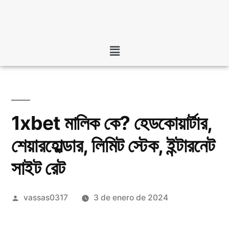
1xbet মালিক কে? হেডকোয়ার্টার,
শেয়ারহোল্ডার, লিমিট স্টেক, ইন্টারনেট
সাইট রেট
vassas0317
3 de enero de 2024