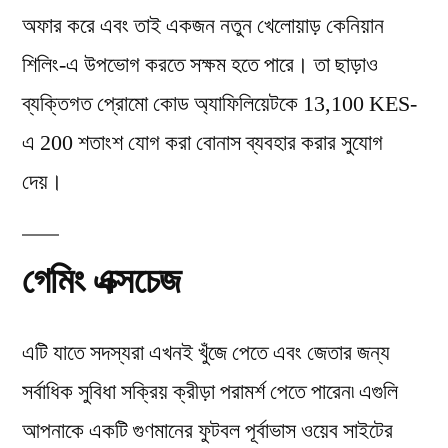
অফার করে এবং তাই একজন নতুন খেলোয়াড় কেনিয়ান
শিলিং-এ উপভোগ করতে সক্ষম হতে পারে। তা ছাড়াও
ব্যক্তিগত প্রোমো কোড অ্যাফিলিয়েটকে 13,100 KES-
এ 200 শতাংশ যোগ করা বোনাস ব্যবহার করার সুযোগ
দেয়।
গেমিং এক্সচেজ
এটি যাতে সদস্যরা এখনই খুঁজে পেতে এবং জেতার জন্য
সর্বাধিক সুবিধা সক্রিয় ক্রীড়া পরামর্শ পেতে পারেন৷ এগুলি
আপনাকে একটি গুণমানের ফুটবল পূর্বাভাস ওয়েব সাইটের