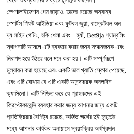
থেকে অর্থপ্রদানের মাধ্যমে টুর্নামেন্ট করবেন।
স্পেশালাইজেশন গেম ছাড়াও, তাদের রয়েছে অন্যান্য
স্পোর্টস গিফট আইডিয়া এবং ফুটবল জুয়া, বাস্কেটবল অন
দ্য লাইন গেমিং, হকি খেলা এবং। হ্যাঁ, Bet9ja গ্যাম্বলিং
স্থাপনাটি আসলে এটি ব্যবহার করার জন্য সম্মানজনক এবং
নিরাপদ হয়ে উঠছে বলে মনে করা হয়। এটি সম্পূর্ণরূপে
মূল্যায়ন করা হয়েছে এবং একটি ভাল খ্যাতি স্কোর পেয়েছে,
এবং এটি বোঝায় যে এটি একটি আনন্দদায়ক অনলাইন
ক্যাসিনো। এটি নিশ্চিত করে যে গ্রাহকদের এই
ক্রিপ্টোকারেন্সি ব্যবহার করার জন্য আপনার জন্য একটি
প্রতিক্রিয়ার বৈশিষ্ট্য রয়েছে, অর্জিত অর্থের দুই মুহুর্তের
মধ্যে আপনার কার্যকর অনায়াসে স্বয়ংক্রিয় অর্থপ্রদান