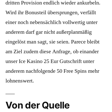
dritten Provision endlich wieder ankurbeln.
Wird ihr Bonusteil übersprungen, verfällt
einer noch nebensächlich vollwertig unter
anderem darf gar nicht außerplanmäßig
eingelöst man sagt, sie seien. Parece bleibt
am Ziel zudem diese Anfrage, ob einander
unser Ice Kasino 25 Eur Gutschrift unter
anderem nachfolgende 50 Free Spins mehr
lohnenswert.
Von der Quelle