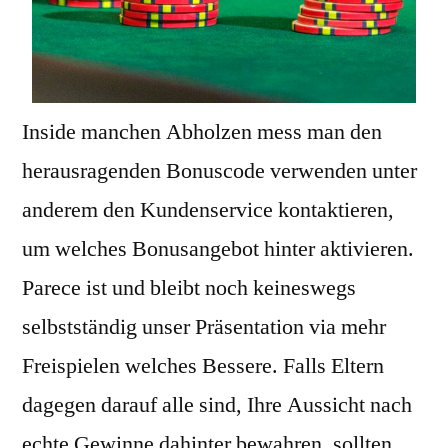
Inside manchen Abholzen mess man den
herausragenden Bonuscode verwenden unter
anderem den Kundenservice kontaktieren,
um welches Bonusangebot hinter aktivieren.
Parece ist und bleibt noch keineswegs
selbstständig unser Präsentation via mehr
Freispielen welches Bessere. Falls Eltern
dagegen darauf alle sind, Ihre Aussicht nach
echte Gewinne dahinter bewahren, sollten