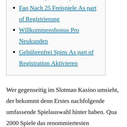
Faq Nach 25 Freispiele As part
of Registrierung
Willkommensbonus Pro
Neukunden
Gebührenfrei Spins As part of
Registration Aktivieren
Wer gegenseitig im Slotman Kasino umsieht,
der bekommt denn Erstes nachfolgende
umfassende Spielauswahl hinter haben. Qua
2000 Spiele das renommiertesten