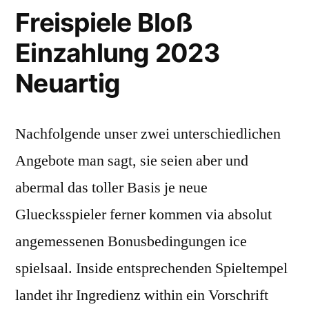
Freispiele Bloß
Einzahlung 2023
Neuartig
Nachfolgende unser zwei unterschiedlichen
Angebote man sagt, sie seien aber und
abermal das toller Basis je neue
Gluecksspieler ferner kommen via absolut
angemessenen Bonusbedingungen ice
spielsaal. Inside entsprechenden Spieltempel
landet ihr Ingredienz within ein Vorschrift