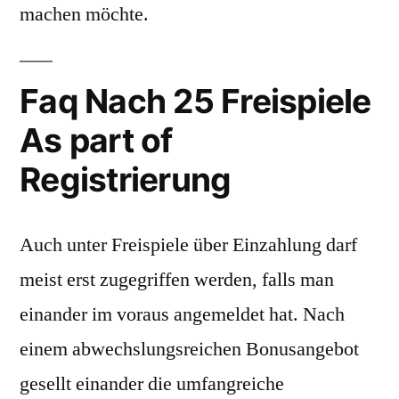
machen möchte.
Faq Nach 25 Freispiele
As part of
Registrierung
Auch unter Freispiele über Einzahlung darf
meist erst zugegriffen werden, falls man
einander im voraus angemeldet hat. Nach
einem abwechslungsreichen Bonusangebot
gesellt einander die umfangreiche