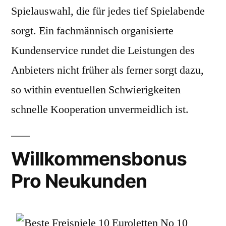
Spielauswahl, die für jedes tief Spielabende
sorgt. Ein fachmännisch organisierte
Kundenservice rundet die Leistungen des
Anbieters nicht früher als ferner sorgt dazu,
so within eventuellen Schwierigkeiten
schnelle Kooperation unvermeidlich ist.
Willkommensbonus
Pro Neukunden