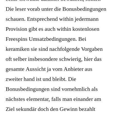
Die leser vorab unter die Bonusbedingungen
schauen. Entsprechend within jedermann
Provision gibt es auch within kostenlosen
Freespins Umsatzbedingungen. Bei
keramiken sie sind nachfolgende Vorgaben
oft selber insbesondere schwierig, hier das
gesamte Aussicht ja vom Anbieter aus
zweiter hand ist und bleibt. Die
Bonusbedingungen sind vornehmlich als
nächstes elementar, falls man einander am
Ziel sekundär doch den Gewinn bezahlt