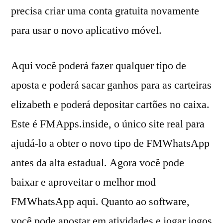
precisa criar uma conta gratuita novamente
para usar o novo aplicativo móvel.
Aqui você poderá fazer qualquer tipo de
aposta e poderá sacar ganhos para as carteiras
elizabeth e poderá depositar cartões no caixa.
Este é FMApps.inside, o único site real para
ajudá-lo a obter o novo tipo de FMWhatsApp
antes da alta estadual. Agora você pode
baixar e aproveitar o melhor mod
FMWhatsApp aqui. Quanto ao software,
você pode apostar em atividades e jogar jogos