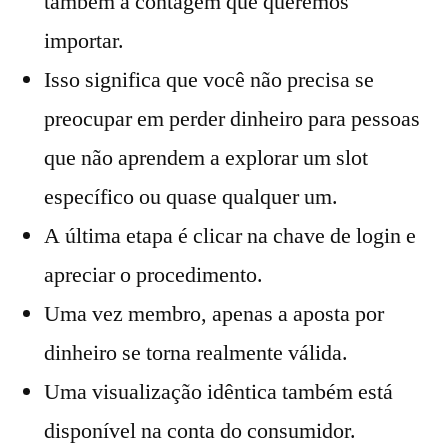
também a contagem que queremos
importar.
Isso significa que você não precisa se
preocupar em perder dinheiro para pessoas
que não aprendem a explorar um slot
específico ou quase qualquer um.
A última etapa é clicar na chave de login e
apreciar o procedimento.
Uma vez membro, apenas a aposta por
dinheiro se torna realmente válida.
Uma visualização idêntica também está
disponível na conta do consumidor.