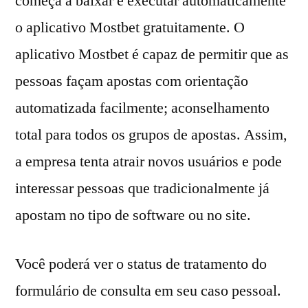
começa a baixar e executar automaticamente
o aplicativo Mostbet gratuitamente. O
aplicativo Mostbet é capaz de permitir que as
pessoas façam apostas com orientação
automatizada facilmente; aconselhamento
total para todos os grupos de apostas. Assim,
a empresa tenta atrair novos usuários e pode
interessar pessoas que tradicionalmente já
apostam no tipo de software ou no site.
Você poderá ver o status de tratamento do
formulário de consulta em seu caso pessoal.