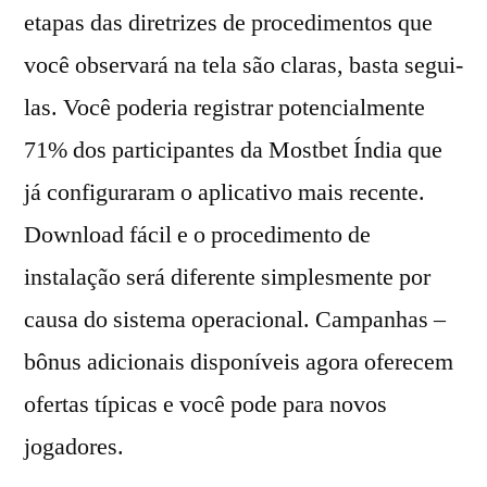
etapas das diretrizes de procedimentos que
você observará na tela são claras, basta segui-
las. Você poderia registrar potencialmente
71% dos participantes da Mostbet Índia que
já configuraram o aplicativo mais recente.
Download fácil e o procedimento de
instalação será diferente simplesmente por
causa do sistema operacional. Campanhas –
bônus adicionais disponíveis agora oferecem
ofertas típicas e você pode para novos
jogadores.