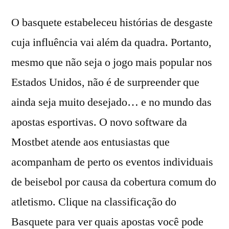
O basquete estabeleceu histórias de desgaste
cuja influência vai além da quadra. Portanto,
mesmo que não seja o jogo mais popular nos
Estados Unidos, não é de surpreender que
ainda seja muito desejado… e no mundo das
apostas esportivas. O novo software da
Mostbet atende aos entusiastas que
acompanham de perto os eventos individuais
de beisebol por causa da cobertura comum do
atletismo. Clique na classificação do
Basquete para ver quais apostas você pode