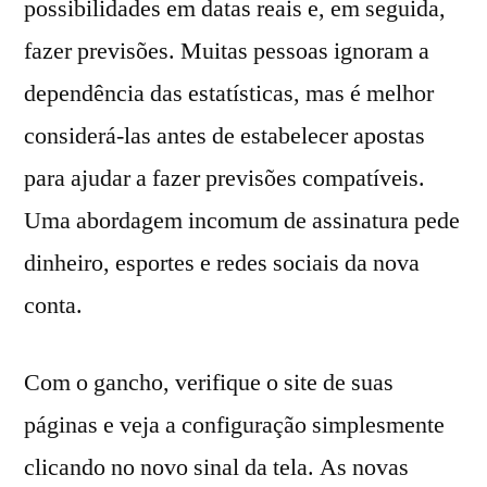
possibilidades em datas reais e, em seguida,
fazer previsões. Muitas pessoas ignoram a
dependência das estatísticas, mas é melhor
considerá-las antes de estabelecer apostas
para ajudar a fazer previsões compatíveis.
Uma abordagem incomum de assinatura pede
dinheiro, esportes e redes sociais da nova
conta.
Com o gancho, verifique o site de suas
páginas e veja a configuração simplesmente
clicando no novo sinal da tela. As novas