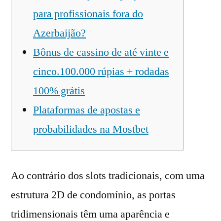
para profissionais fora do
Azerbaijão?
Bônus de cassino de até vinte e
cinco.100.000 rúpias + rodadas
100% grátis
Plataformas de apostas e
probabilidades na Mostbet
Ao contrário dos slots tradicionais, com uma
estrutura 2D de condomínio, as portas
tridimensionais têm uma aparência e