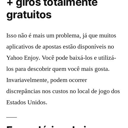
+ giros totalmente
gratuitos
Isso não é mais um problema, já que muitos
aplicativos de apostas estão disponíveis no
Yahoo Enjoy. Você pode baixá-los e utilizá-
los para descobrir quem você mais gosta.
Invariavelmente, podem ocorrer
discrepâncias nos custos no local de jogo dos
Estados Unidos.