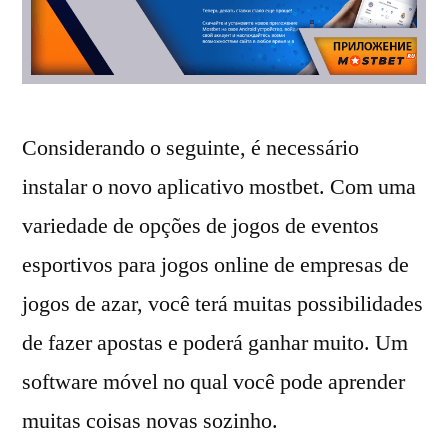
Considerando o seguinte, é necessário
instalar o novo aplicativo mostbet. Com uma
variedade de opções de jogos de eventos
esportivos para jogos online de empresas de
jogos de azar, você terá muitas possibilidades
de fazer apostas e poderá ganhar muito. Um
software móvel no qual você pode aprender
muitas coisas novas sozinho.