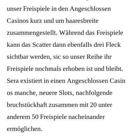
unser Freispiele in den Angeschlossen
Casinos kurz und um haaresbreite
zusammengestellt. Während das Freispiele
kann das Scatter dann ebenfalls drei Fleck
sichtbar werden, sic so unser Reihe ihr
Freispiele nochmals erhoben ist und bleibt.
Sera existiert in einen Angeschlossen Casin
os manche, neuere Slots, nachfolgende
bruchstückhaft zusammen mit 20 unter
anderem 50 Freispiele nacheinander
ermöglichen.