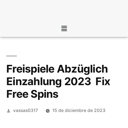
Freispiele Abzüglich
Einzahlung 2023 ‎ Fix
Free Spins
vassas0317
15 de diciembre de 2023