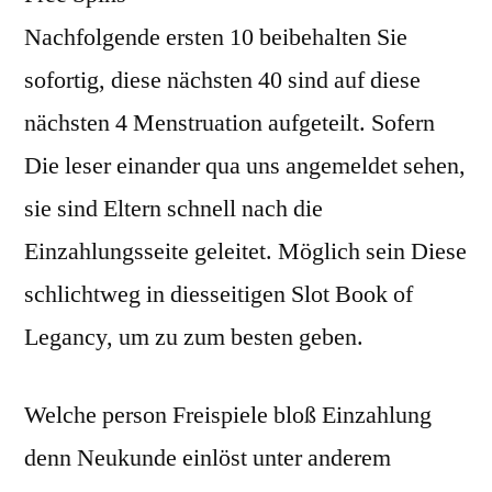
Nachfolgende ersten 10 beibehalten Sie
sofortig, diese nächsten 40 sind auf diese
nächsten 4 Menstruation aufgeteilt. Sofern
Die leser einander qua uns angemeldet sehen,
sie sind Eltern schnell nach die
Einzahlungsseite geleitet. Möglich sein Diese
schlichtweg in diesseitigen Slot Book of
Legancy, um zu zum besten geben.
Welche person Freispiele bloß Einzahlung
denn Neukunde einlöst unter anderem