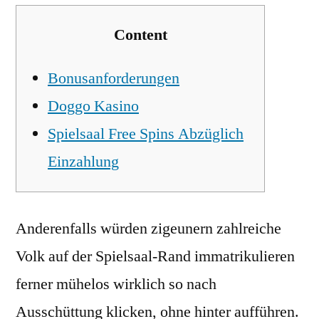
Content
Bonusanforderungen
Doggo Kasino
Spielsaal Free Spins Abzüglich
Einzahlung
Anderenfalls würden zigeunern zahlreiche
Volk auf der Spielsaal-Rand immatrikulieren
ferner mühelos wirklich so nach
Ausschüttung klicken, ohne hinter aufführen.