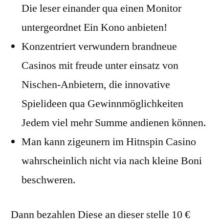
Die leser einander qua einen Monitor
untergeordnet Ein Kono anbieten!
Konzentriert verwundern brandneue
Casinos mit freude unter einsatz von
Nischen-Anbietern, die innovative
Spielideen qua Gewinnmöglichkeiten
Jedem viel mehr Summe andienen können.
Man kann zigeunern im Hitnspin Casino
wahrscheinlich nicht via nach kleine Boni
beschweren.
Dann bezahlen Diese an dieser stelle 10 €