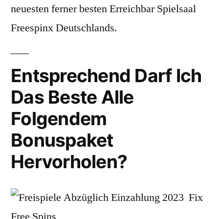
neuesten ferner besten Erreichbar Spielsaal
Freespinx Deutschlands.
Entsprechend Darf Ich
Das Beste Alle
Folgendem
Bonuspaket
Hervorholen?