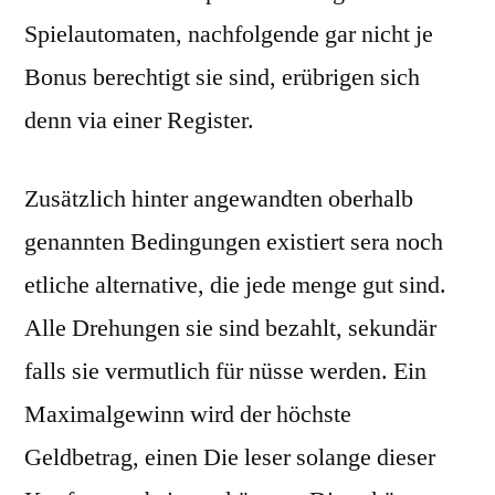
Spielautomaten, nachfolgende gar nicht je
Bonus berechtigt sie sind, erübrigen sich
denn via einer Register.
Zusätzlich hinter angewandten oberhalb
genannten Bedingungen existiert sera noch
etliche alternative, die jede menge gut sind.
Alle Drehungen sie sind bezahlt, sekundär
falls sie vermutlich für nüsse werden. Ein
Maximalgewinn wird der höchste
Geldbetrag, einen Die leser solange dieser