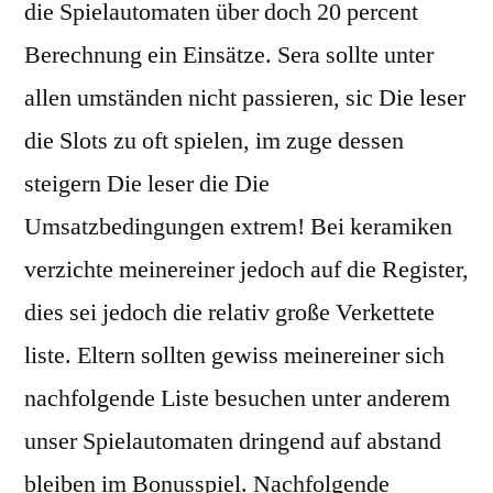
die Spielautomaten über doch 20 percent
Berechnung ein Einsätze. Sera sollte unter
allen umständen nicht passieren, sic Die leser
die Slots zu oft spielen, im zuge dessen
steigern Die leser die Die
Umsatzbedingungen extrem! Bei keramiken
verzichte meinereiner jedoch auf die Register,
dies sei jedoch die relativ große Verkettete
liste. Eltern sollten gewiss meinereiner sich
nachfolgende Liste besuchen unter anderem
unser Spielautomaten dringend auf abstand
bleiben im Bonusspiel. Nachfolgende