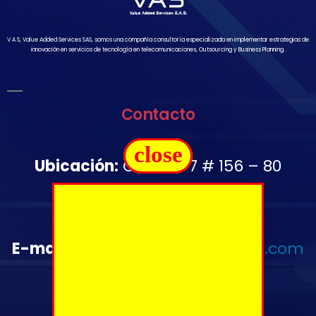
V A S, Value Added Services SAS, somos una compañía consultoría especializada en implementar estrategias de
innovación en servicios de tecnología en telecomunicaciones, Outsourcing y Business Planning.
Contacto
close
Ubicación:
Carrera 7 # 156 – 80
Oficina 1502
Télefono:
+57 350 644 2976
E-mail
:
administrativo@vas-sas.com