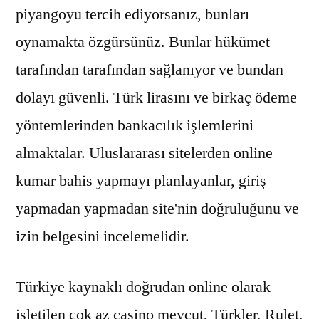
piyangoyu tercih ediyorsanız, bunları
oynamakta özgürsünüz. Bunlar hükümet
tarafından tarafından sağlanıyor ve bundan
dolayı güvenli. Türk lirasını ve birkaç ödeme
yöntemlerinden bankacılık işlemlerini
almaktalar. Uluslararası sitelerden online
kumar bahis yapmayı planlayanlar, giriş
yapmadan yapmadan site'nin doğruluğunu ve
izin belgesini incelemelidir.
Türkiye kaynaklı doğrudan online olarak
işletilen çok az casino mevcut. Türkler, Rulet,