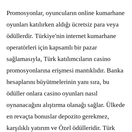
Promosyonlar, oyuncuların online kumarhane
oyunları katılırken aldığı ücretsiz para veya
ödüllerdir. Türkiye'nin internet kumarhane
operatörleri için kapsamlı bir pazar
sağlamasıyla, Türk katılımcıların casino
promosyonlarına erişmesi mantıklıdır. Banka
hesaplarını büyütmelerinin yanı sıra, bu
ödüller onlara casino oyunları nasıl
oynanacağını alıştırma olanağı sağlar. Ülkede
en revaçta bonuslar depozito gerekmez,
karşılıklı yatırım ve Özel ödülleridir. Türk