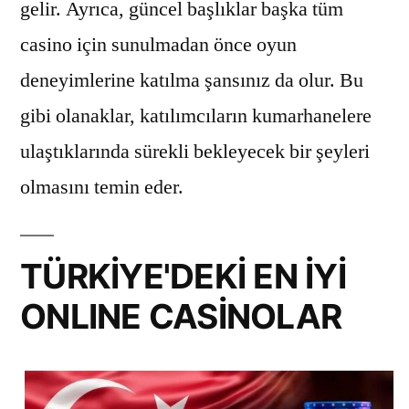
gelir. Ayrıca, güncel başlıklar başka tüm
casino için sunulmadan önce oyun
deneyimlerine katılma şansınız da olur. Bu
gibi olanaklar, katılımcıların kumarhanelere
ulaştıklarında sürekli bekleyecek bir şeyleri
olmasını temin eder.
TÜRKİYE'DEKİ EN İYİ
ONLINE CASİNOLAR