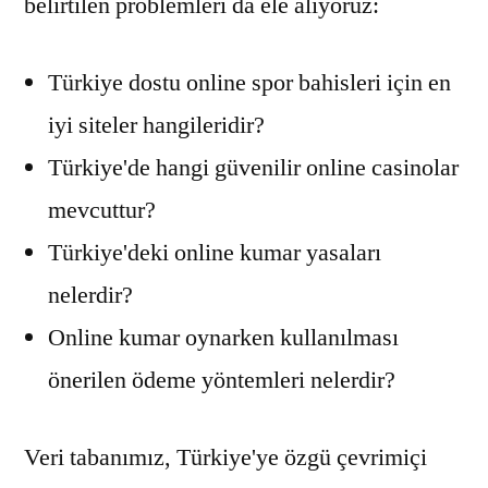
belirtilen problemleri da ele alıyoruz:
Türkiye dostu online spor bahisleri için en
iyi siteler hangileridir?
Türkiye'de hangi güvenilir online casinolar
mevcuttur?
Türkiye'deki online kumar yasaları
nelerdir?
Online kumar oynarken kullanılması
önerilen ödeme yöntemleri nelerdir?
Veri tabanımız, Türkiye'ye özgü çevrimiçi