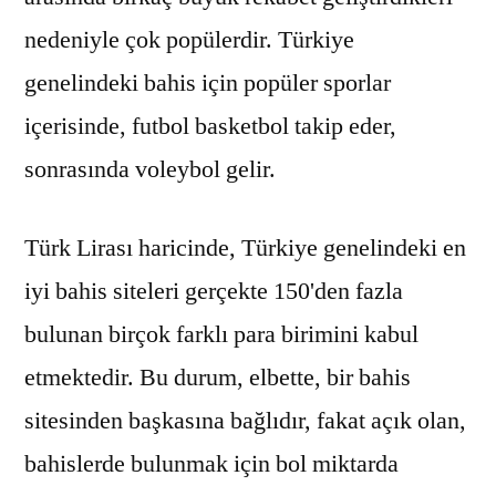
nedeniyle çok popülerdir. Türkiye
genelindeki bahis için popüler sporlar
içerisinde, futbol basketbol takip eder,
sonrasında voleybol gelir.
Türk Lirası haricinde, Türkiye genelindeki en
iyi bahis siteleri gerçekte 150'den fazla
bulunan birçok farklı para birimini kabul
etmektedir. Bu durum, elbette, bir bahis
sitesinden başkasına bağlıdır, fakat açık olan,
bahislerde bulunmak için bol miktarda