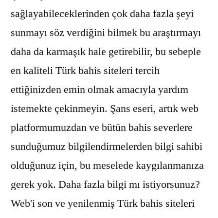
sağlayabileceklerinden çok daha fazla şeyi
sunmayı söz verdiğini bilmek bu araştırmayı
daha da karmaşık hale getirebilir, bu sebeple
en kaliteli Türk bahis siteleri tercih
ettiğinizden emin olmak amacıyla yardım
istemekte çekinmeyin. Şans eseri, artık web
platformumuzdan ve bütün bahis severlere
sunduğumuz bilgilendirmelerden bilgi sahibi
olduğunuz için, bu meselede kaygılanmanıza
gerek yok. Daha fazla bilgi mı istiyorsunuz?
Web'i son ve yenilenmiş Türk bahis siteleri