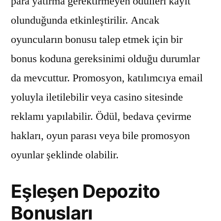
para yatırma gerektirmeyen ödülleri kayıt
olunduğunda etkinleştirilir. Ancak
oyuncuların bonusu talep etmek için bir
bonus koduna gereksinimi olduğu durumlar
da mevcuttur. Promosyon, katılımcıya email
yoluyla iletilebilir veya casino sitesinde
reklamı yapılabilir. Ödül, bedava çevirme
hakları, oyun parası veya bile promosyon
oyunlar şeklinde olabilir.
Eşleşen Depozito
Bonusları