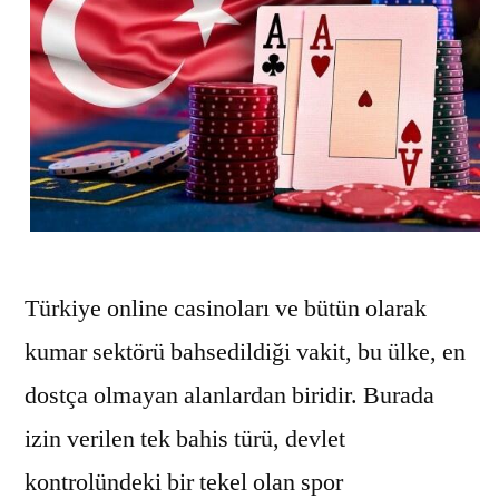
Türkiye online casinoları ve bütün olarak
kumar sektörü bahsedildiği vakit, bu ülke, en
dostça olmayan alanlardan biridir. Burada
izin verilen tek bahis türü, devlet
kontrolündeki bir tekel olan spor