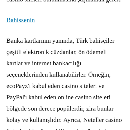
Bahissenin
Banka kartlarının yanında, Türk bahisçiler
çeşitli elektronik cüzdanlar, ön ödemeli
kartlar ve internet bankacılığı
seçeneklerinden kullanabilirler. Örneğin,
ecoPayz'ı kabul eden casino siteleri ve
PayPal'ı kabul eden online casino siteleri
bölgede son derece popülerdir, zira bunlar
kolay ve kullanışlıdır. Ayrıca, Neteller casino