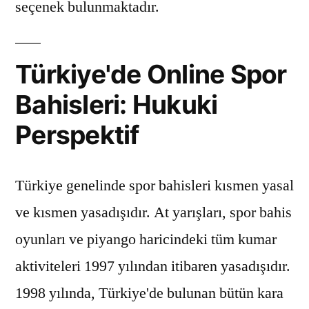
seçenek bulunmaktadır.
Türkiye'de Online Spor
Bahisleri: Hukuki
Perspektif
Türkiye genelinde spor bahisleri kısmen yasal
ve kısmen yasadışıdır. At yarışları, spor bahis
oyunları ve piyango haricindeki tüm kumar
aktiviteleri 1997 yılından itibaren yasadışıdır.
1998 yılında, Türkiye'de bulunan bütün kara