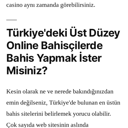
casino aynı zamanda görebilirsiniz.
Türkiye'deki Üst Düzey
Online Bahisçilerde
Bahis Yapmak İster
Misiniz?
Kesin olarak ne ve nerede bakındığınızdan
emin değilseniz, Türkiye'de bulunan en üstün
bahis sitelerini belirlemek yorucu olabilir.
Çok sayıda web sitesinin aslında