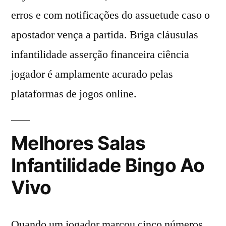
erros e com notificações do assuetude caso o
apostador vença a partida. Briga cláusulas
infantilidade asserção financeira ciência
jogador é amplamente acurado pelas
plataformas de jogos online.
Melhores Salas
Infantilidade Bingo Ao
Vivo
Quando um jogador marcou cinco números