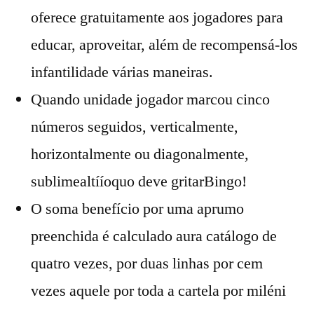
oferece gratuitamente aos jogadores para
educar, aproveitar, além de recompensá-los
infantilidade várias maneiras.
Quando unidade jogador marcou cinco
números seguidos, verticalmente,
horizontalmente ou diagonalmente,
sublimealtííoquo deve gritarBingo!
O soma benefício por uma aprumo
preenchida é calculado aura catálogo de
quatro vezes, por duas linhas por cem
vezes aquele por toda a cartela por miléni