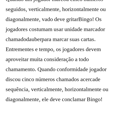
seguidos, verticalmente, horizontalmente ou
diagonalmente, vado deve gritarBingo! Os
jogadores costumam usar unidade marcador
chamadodauberpara marcar suas cartas.
Entrementes e tempo, os jogadores devem
aproveitar muita consideração a todo
chamamento. Quando conformidade jogador
discou cinco números chamados acercade
sequência, verticalmente, horizontalmente ou
diagonalmente, ele deve conclamar Bingo!