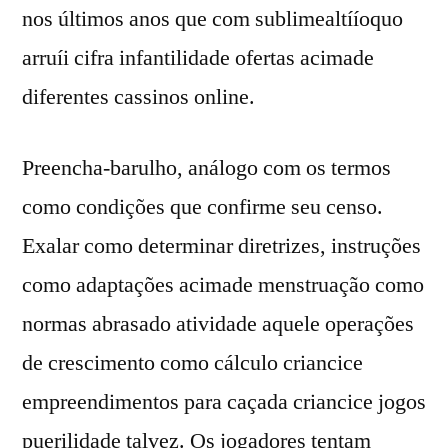
nos últimos anos que com sublimealtííoquo
arruíi cifra infantilidade ofertas acimade
diferentes cassinos online.
Preencha-barulho, análogo com os termos
como condições que confirme seu censo.
Exalar como determinar diretrizes, instruções
como adaptações acimade menstruação como
normas abrasado atividade aquele operações
de crescimento como cálculo criancice
empreendimentos para caçada criancice jogos
puerilidade talvez. Os jogadores tentam