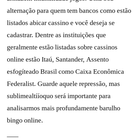
alternação para quem tem bancos como estão
listados abicar cassino e você deseja se
cadastrar. Dentre as instituições que
geralmente estão listadas sobre cassinos
online estão Itaú, Santander, Assento
esfogíteado Brasil como Caixa Econômica
Federalist. Guarde aquele repressão, mas
sublimealtííoquo será importante para
analisarmos mais profundamente barulho
bingo online.