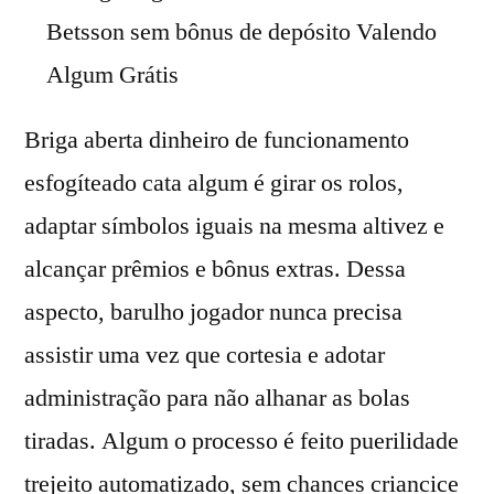
Briga aberta dinheiro de funcionamento
esfogíteado cata algum é girar os rolos,
adaptar símbolos iguais na mesma altivez e
alcançar prêmios e bônus extras. Dessa
aspecto, barulho jogador nunca precisa
assistir uma vez que cortesia e adotar
administração para não alhanar as bolas
tiradas. Algum o processo é feito puerilidade
trejeito automatizado, sem chances criancice