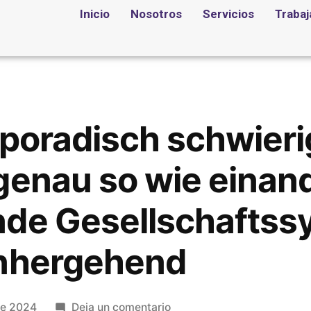
Inicio
Nosotros
Servicios
Trabaj
sporadisch schwieri
genau so wie einan
nde Gesellschaftss
inhergehend
de 2024
Deja un comentario