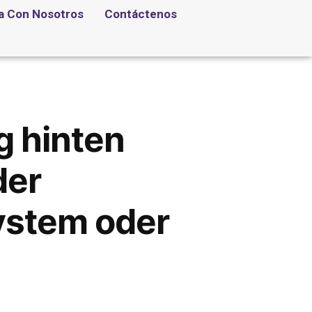
a Con Nosotros
Contáctenos
g hinten
der
ystem oder