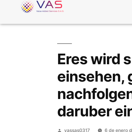
Eres wird 
einsehen, 
nachfolge
daruber e
vassas0317
6 de enero 