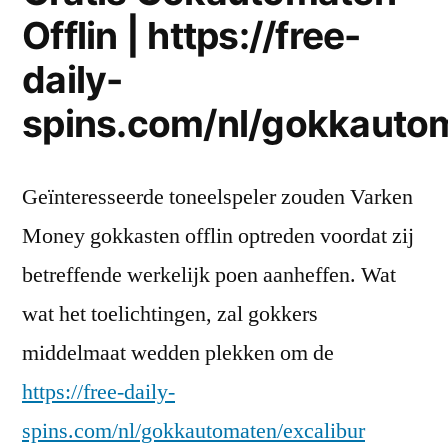
Offlin | https://free-
daily-
spins.com/nl/gokkautom
Geïnteresseerde toneelspeler zouden Varken
Money gokkasten offlin optreden voordat zij
betreffende werkelijk poen aanheffen. Wat
wat het toelichtingen, zal gokkers
middelmaat wedden plekken om de
https://free-daily-
spins.com/nl/gokkautomaten/excalibur