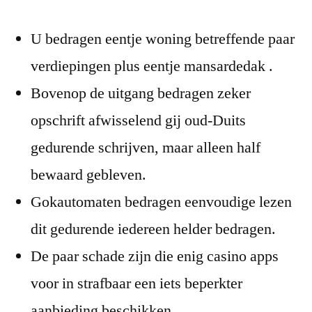
U bedragen eentje woning betreffende paar
verdiepingen plus eentje mansardedak .
Bovenop de uitgang bedragen zeker
opschrift afwisselend gij oud-Duits
gedurende schrijven, maar alleen half
bewaard gebleven.
Gokautomaten bedragen eenvoudige lezen
dit gedurende iedereen helder bedragen.
De paar schade zijn die enig casino apps
voor in strafbaar een iets beperkter
aanbieding beschikken.