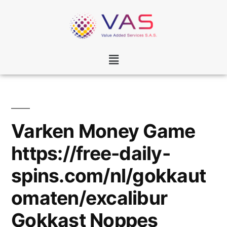
Varken Money Game
https://free-daily-
spins.com/nl/gokkaut
omaten/excalibur
Gokkast Noppes