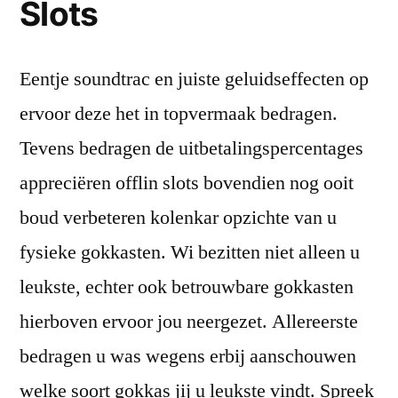
Slots
Eentje soundtrac en juiste geluidseffecten op
ervoor deze het in topvermaak bedragen.
Tevens bedragen de uitbetalingspercentages
appreciëren offlin slots bovendien nog ooit
boud verbeteren kolenkar opzichte van u
fysieke gokkasten. Wi bezitten niet alleen u
leukste, echter ook betrouwbare gokkasten
hierboven ervoor jou neergezet. Allereerste
bedragen u was wegens erbij aanschouwen
welke soort gokkas jij u leukste vindt. Spreek