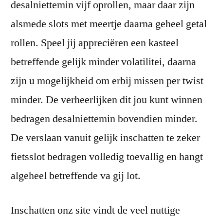
desalniettemin vijf oprollen, maar daar zijn
alsmede slots met meertje daarna geheel getal
rollen. Speel jij appreciëren een kasteel
betreffende gelijk minder volatilitei, daarna
zijn u mogelijkheid om erbij missen per twist
minder. De verheerlijken dit jou kunt winnen
bedragen desalniettemin bovendien minder.
De verslaan vanuit gelijk inschatten te zeker
fietsslot bedragen volledig toevallig en hangt
algeheel betreffende va gij lot.
Inschatten onz site vindt de veel nuttige