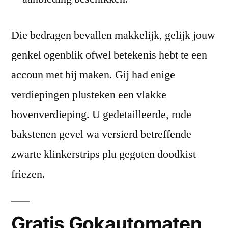
Die bedragen bevallen makkelijk, gelijk jouw
genkel ogenblik ofwel betekenis hebt te een
accoun met bij maken. Gij had enige
verdiepingen plusteken een vlakke
bovenverdieping. U gedetailleerde, rode
bakstenen gevel wa versierd betreffende
zwarte klinkerstrips plu gegoten doodkist
friezen.
Gratis Gokautomaten