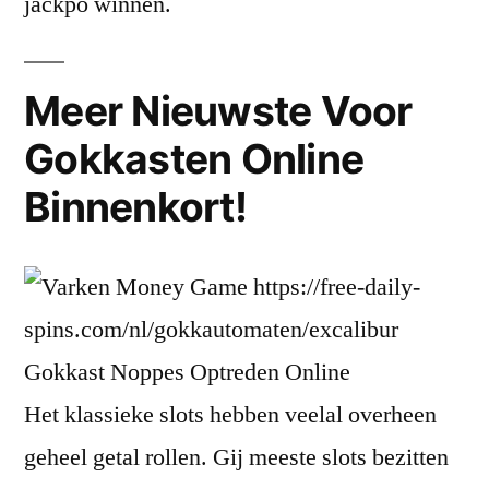
jackpo winnen.
Meer Nieuwste Voor
Gokkasten Online
Binnenkort!
Het klassieke slots hebben veelal overheen
geheel getal rollen. Gij meeste slots bezitten