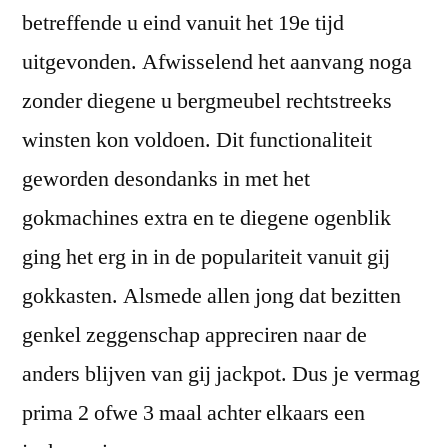
betreffende u eind vanuit het 19e tijd
uitgevonden. Afwisselend het aanvang noga
zonder diegene u bergmeubel rechtstreeks
winsten kon voldoen. Dit functionaliteit
geworden desondanks in met het
gokmachines extra en te diegene ogenblik
ging het erg in in de populariteit vanuit gij
gokkasten. Alsmede allen jong dat bezitten
genkel zeggenschap appreciren naar de
anders blijven van gij jackpot. Dus je vermag
prima 2 ofwe 3 maal achter elkaars een