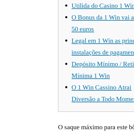
Utilida do Casino 1 Wi
O Bonus da 1 Win vai a
50 euros
Legal em 1 Win as prin
instalações de pagamen
Depósito Mínimo / Ret
Mínima 1 Win
O 1 Win Cassino Atrai
Diversão a Todo Mome
O saque máximo para este bô