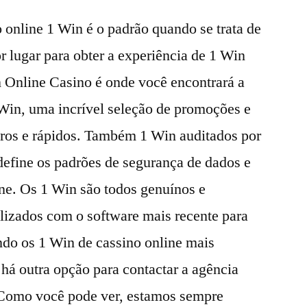
 online 1 Win é o padrão quando se trata de
r lugar para obter a experiência de 1 Win
n Online Casino é onde você encontrará a
Win, uma incrível seleção de promoções e
ros e rápidos. Também 1 Win auditados por
efine os padrões de segurança de dados e
line. Os 1 Win são todos genuínos e
lizados com o software mais recente para
ndo os 1 Win de cassino online mais
 há outra opção para contactar a agência
 Como você pode ver, estamos sempre