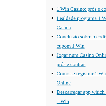
1 Win Casino: prós e co
Lealdade programa 1 W
Casino
Conclusão sobre o códi
cupom 1 Win
Jogar num Casino Onli
prós e contras
Como se registrar 1 Wi
Online
Descarregar app which 
1 Win