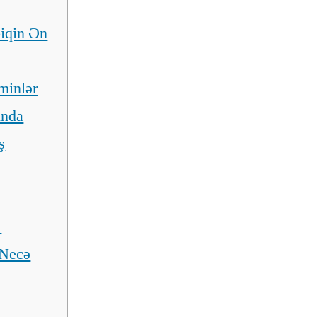
biqin Ən
minlər
inda
ş
1
 Necə