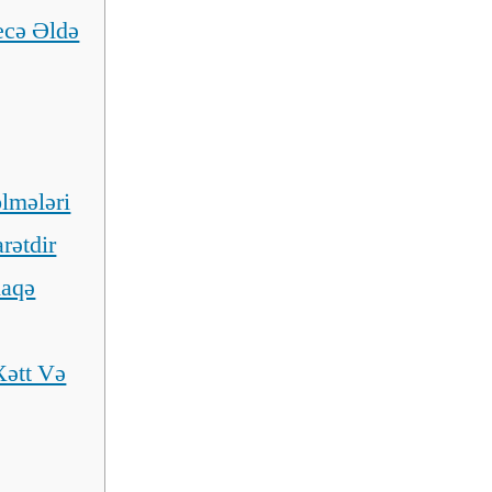
ecə Əldə
lmələri
rətdir
laqə
Xətt Və