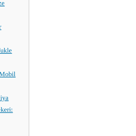
ze
r
ukle
 Mobil
iya
keri: