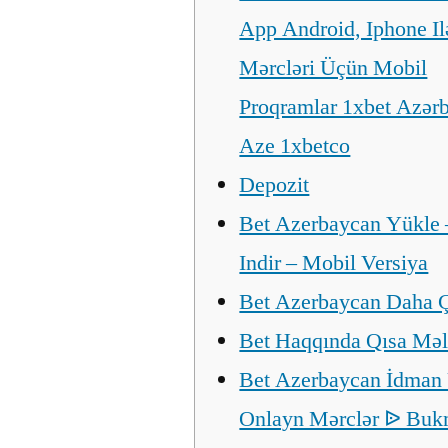
App Android, Iphone I
Mərcləri Üçün Mobil
Proqramlar 1xbet Azər
Aze 1xbetco
Depozit
Bet Azerbaycan Yükle 
Indir – Mobil Versiya
Bet Azerbaycan Daha 
Bet Haqqında Qısa Mə
Bet Azerbaycan İdman
Onlayn Mərclər ᐉ Buk