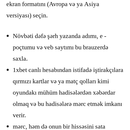
ekran formatını (Avropa və ya Asiya
versiyası) seçin.
Növbəti dəfə şərh yazanda adımı, e -
poçtumu və veb saytımı bu brauzerdə
saxla.
1xbet canlı hesabından istifadə iştirakçılara
qırmızı kartlar və ya matç qolları kimi
oyundakı mühüm hadisələrdən xəbərdar
olmaq və bu hadisələrə mərc etmək imkanı
verir.
mərc, həm də onun bir hissəsini sata