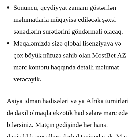
Sonuncu, qeydiyyat zamanı göstərilən
məlumatlarla müqayisə ediləcək şəxsi
sənədlərin surətlərini göndərməli olacaq.
Məqaləmizdə sizə qlobal lisenziyaya və
çox böyük nüfuza sahib olan MostBet AZ
mərc kontoru haqqında detallı məlumat
verəcəyik.
Asiya idman hadisələri və ya Afrika turnirləri
də daxil olmaqla ekzotik hadisələrə mərc edə
bilərsiniz. Matçın gedişində hər hansı
dəyişiklik əmsallara dərhal təsir edəcək. Maç