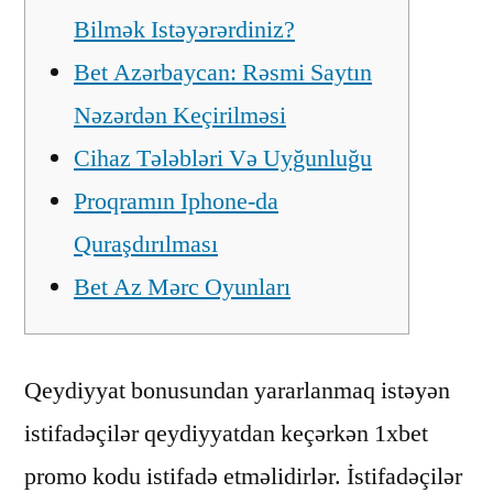
Bilmək Istəyərərdiniz?
Bet Azərbaycan: Rəsmi Saytın
Nəzərdən Keçirilməsi
Cihaz Tələbləri Və Uyğunluğu
Proqramın Iphone-da
Quraşdırılması
Bet Az Mərc Oyunları
Qeydiyyat bonusundan yararlanmaq istəyən
istifadəçilər qeydiyyatdan keçərkən 1xbet
promo kodu istifadə etməlidirlər. İstifadəçilər