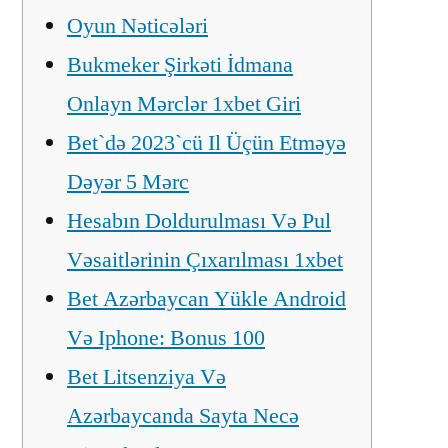
Oyun Nəticələri
Bukmeker Şirkəti İdmana
Onlayn Mərclər 1xbet Giri
Bet`də 2023`cü Il Üçün Etməyə
Dəyər 5 Mərc
Hesabın Doldurulması Və Pul
Vəsaitlərinin Çıxarılması 1xbet
Bet Azərbaycan Yükle Android
Və Iphone: Bonus 100
Bet Litsenziya Və
Azərbaycanda Sayta Necə