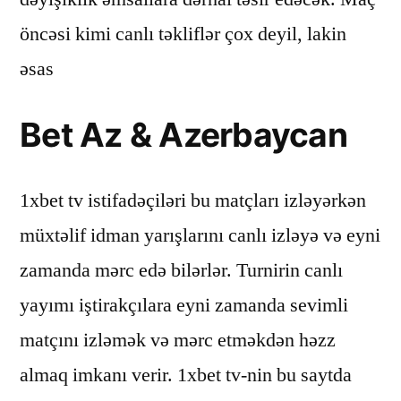
öncəsi kimi canlı təkliflər çox deyil, lakin
əsas
Bet Az & Azerbaycan
1xbet tv istifadəçiləri bu matçları izləyərkən
müxtəlif idman yarışlarını canlı izləyə və eyni
zamanda mərc edə bilərlər. Turnirin canlı
yayımı iştirakçılara eyni zamanda sevimli
matçını izləmək və mərc etməkdən həzz
almaq imkanı verir. 1xbet tv-nin bu saytda