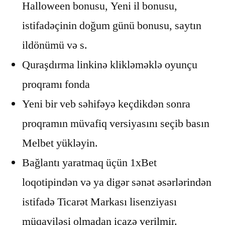
Halloween bonusu, Yeni il bonusu,
istifadəçinin doğum günü bonusu, saytın
ildönümü və s.
Quraşdırma linkinə klikləməklə oyunçu
proqramı fonda
Yeni bir veb səhifəyə keçdikdən sonra
proqramın müvafiq versiyasını seçib basın
Melbet yükləyin.
Bağlantı yaratmaq üçün 1xBet
loqotipindən və ya digər sənət əsərlərindən
istifadə Ticarət Markası lisenziyası
müqaviləsi olmadan icazə verilmir.