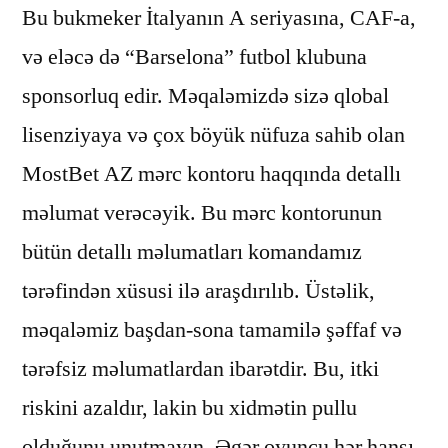
Bu bukmeker İtalyanın A seriyasına, CAF-a,
və eləcə də “Barselona” futbol klubuna
sponsorluq edir. Məqaləmizdə sizə qlobal
lisenziyaya və çox böyük nüfuza sahib olan
MostBet AZ mərc kontoru haqqında detallı
məlumat verəcəyik. Bu mərc kontorunun
bütün detallı məlumatları komandamız
tərəfindən xüsusi ilə araşdırılıb. Üstəlik,
məqaləmiz başdan-sona tamamilə şəffaf və
tərəfsiz məlumatlardan ibarətdir. Bu, itki
riskini azaldır, lakin bu xidmətin pullu
olduğunu unutmayın. Əgər oyunçu hər hansı