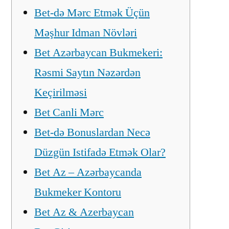
Bet-də Mərc Etmək Üçün
Məşhur Idman Növləri
Bet Azərbaycan Bukmekeri:
Rəsmi Saytın Nəzərdən
Keçirilməsi
Bet Canli Mərc
Bet-də Bonuslardan Necə
Düzgün Istifadə Etmək Olar?
Bet Az – Azərbaycanda
Bukmeker Kontoru
Bet Az & Azerbaycan