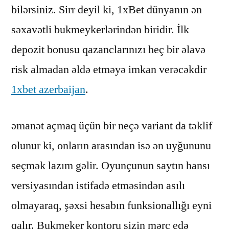
bilərsiniz. Sirr deyil ki, 1xBet dünyanın ən
səxavətli bukmeykerlərindən biridir. İlk
depozit bonusu qazanclarınızı heç bir əlavə
risk almadan əldə etməyə imkan verəcəkdir
1xbet azerbaijan
.
əmanət açmaq üçün bir neçə variant da təklif
olunur ki, onların arasından isə ən uyğununu
seçmək lazım gəlir. Oyunçunun saytın hansı
versiyasından istifadə etməsindən asılı
olmayaraq, şəxsi hesabın funksionallığı eyni
qalır. Bukmeker kontoru sizin mərc edə