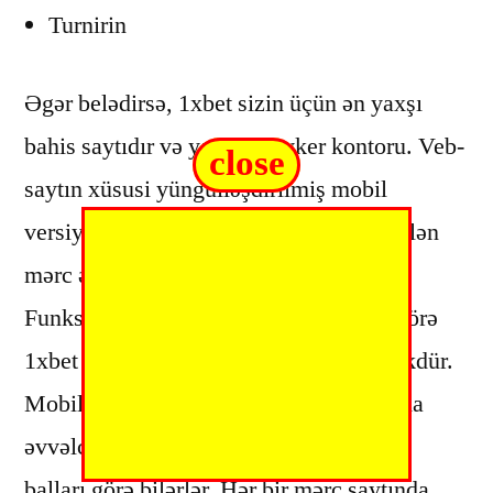
Turnirin
Əgər belədirsə, 1xbet sizin üçün ən yaxşı
bahis saytıdır və ya bukmеykеr kontoru. Veb-
close
saytın xüsusi yüngülləşdirilmiş mobil
versiyasının köməyi ilə siz saytda istənilən
mərc əməliyyatını həyata keçirmisiniz.
Funksiyalar əsas sayta bənzəyir, buna görə
1xbet sadiq oyunçuları üçün bu üstünlükdür.
Mobil proqramlar vasitəsilə oyunçular da
əvvəlcədən təyin edilmiş statistikanı və
balları görə bilərlər. Hər bir mərc saytında