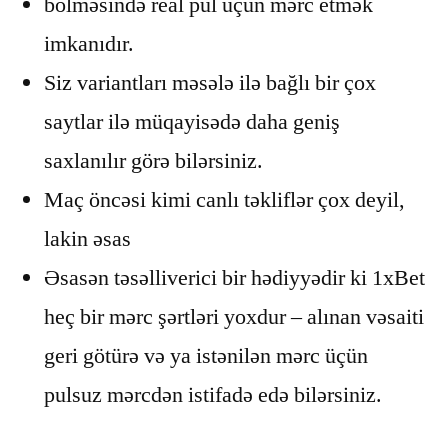
bölməsində real pul üçün mərc etmək
imkanıdır.
Siz variantları məsələ ilə bağlı bir çox
saytlar ilə müqayisədə daha geniş
saxlanılır görə bilərsiniz.
Maç öncəsi kimi canlı təkliflər çox deyil,
lakin əsas
Əsasən təsəlliverici bir hədiyyədir ki 1xBet
heç bir mərc şərtləri yoxdur – alınan vəsaiti
geri götürə və ya istənilən mərc üçün
pulsuz mərcdən istifadə edə bilərsiniz.