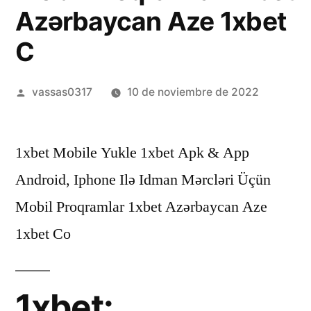
Azərbaycan Aze 1xbet
C
vassas0317
10 de noviembre de 2022
1xbet Mobile Yukle 1xbet Apk & App
Android, Iphone Ilə Idman Mərcləri Üçün
Mobil Proqramlar 1xbet Azərbaycan Aze
1xbet Co
1xbet: