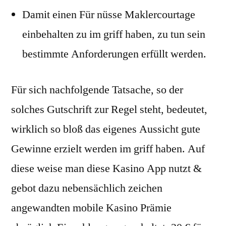
Damit einen Für nüsse Maklercourtage
einbehalten zu im griff haben, zu tun sein
bestimmte Anforderungen erfüllt werden.
Für sich nachfolgende Tatsache, so der
solches Gutschrift zur Regel steht, bedeutet,
wirklich so bloß das eigenes Aussicht gute
Gewinne erzielt werden im griff haben. Auf
diese weise man diese Kasino App nutzt &
gebot dazu nebensächlich zeichen
angewandten mobile Kasino Prämie