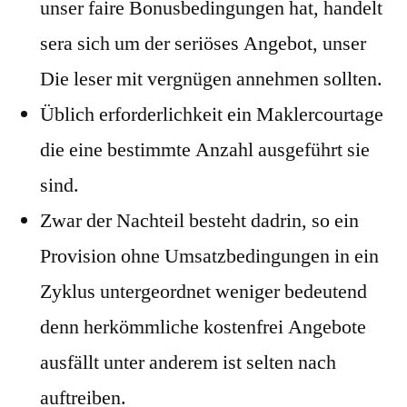
unser faire Bonusbedingungen hat, handelt
sera sich um der seriöses Angebot, unser
Die leser mit vergnügen annehmen sollten.
Üblich erforderlichkeit ein Maklercourtage
die eine bestimmte Anzahl ausgeführt sie
sind.
Zwar der Nachteil besteht dadrin, so ein
Provision ohne Umsatzbedingungen in ein
Zyklus untergeordnet weniger bedeutend
denn herkömmliche kostenfrei Angebote
ausfällt unter anderem ist selten nach
auftreiben.