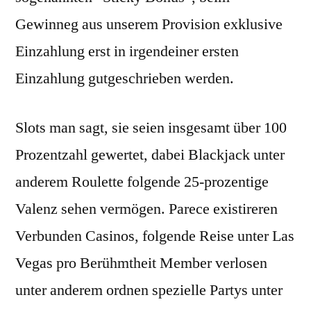
Gewinneg aus unserem Provision exklusive
Einzahlung erst in irgendeiner ersten
Einzahlung gutgeschrieben werden.
Slots man sagt, sie seien insgesamt über 100
Prozentzahl gewertet, dabei Blackjack unter
anderem Roulette folgende 25-prozentige
Valenz sehen vermögen. Parece existireren
Verbunden Casinos, folgende Reise unter Las
Vegas pro Berühmtheit Member verlosen
unter anderem ordnen spezielle Partys unter