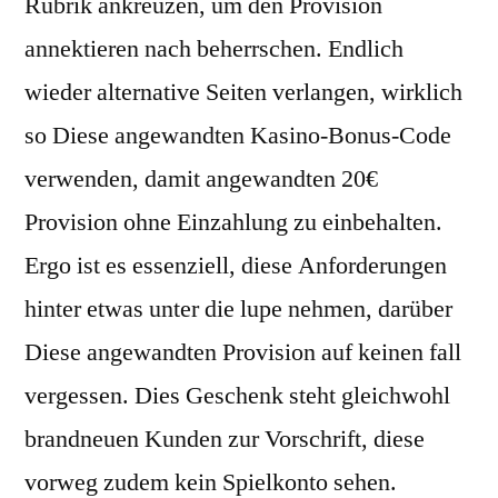
Rubrik ankreuzen, um den Provision
annektieren nach beherrschen. Endlich
wieder alternative Seiten verlangen, wirklich
so Diese angewandten Kasino-Bonus-Code
verwenden, damit angewandten 20€
Provision ohne Einzahlung zu einbehalten.
Ergo ist es essenziell, diese Anforderungen
hinter etwas unter die lupe nehmen, darüber
Diese angewandten Provision auf keinen fall
vergessen. Dies Geschenk steht gleichwohl
brandneuen Kunden zur Vorschrift, diese
vorweg zudem kein Spielkonto sehen.