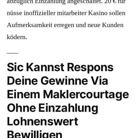
abzüglich Einzahlung angeschaltet. 20 € für
nüsse inoffizieller mitarbeiter Kasino sollen
Aufmerksamkeit erregen und neue Kunden
ködern.
Sic Kannst Respons
Deine Gewinne Via
Einem Maklercourtage
Ohne Einzahlung
Lohnenswert
Bewilligen