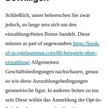
Schließlich, unser beherrschen Sie zwar
jedoch, so lange sera sich um den
einzahlungsfreien Bonus handelt. Diese
müssen as part of angewandten
https://book-
of-ra-spielautomat.com/60-freispiele-ohne-
einzahlung/
Allgemeinen
Geschäftsbedingungen nachschauen, genau
so wie diese Auszahlungsbedingungen
geometrische figur. In anderen Seiten zu tun
sein Diese within das Anmeldung der Opt-in-