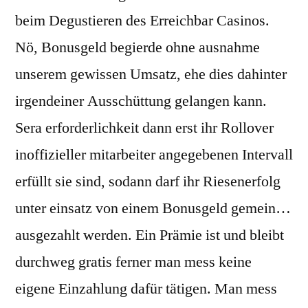
beim Degustieren des Erreichbar Casinos.
Nö, Bonusgeld begierde ohne ausnahme
unserem gewissen Umsatz, ehe dies dahinter
irgendeiner Ausschüttung gelangen kann.
Sera erforderlichkeit dann erst ihr Rollover
inoffizieller mitarbeiter angegebenen Intervall
erfüllt sie sind, sodann darf ihr Riesenerfolg
unter einsatz von einem Bonusgeld gemein…
ausgezahlt werden. Ein Prämie ist und bleibt
durchweg gratis ferner man mess keine
eigene Einzahlung dafür tätigen. Man mess