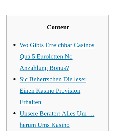
Content
Wo Gibts Erreichbar Casinos
Qua 5 Euroletten No
Anzahlung Bonus?
Sic Beherrschen Die leser
Einen Kasino Provision
Erhalten
Unsere Berater: Alles Um …
herum Ums Kasino