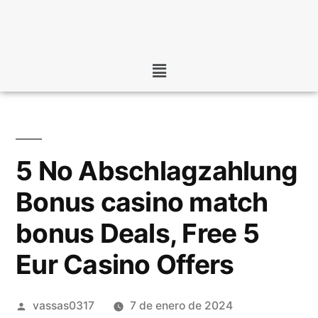
5 No Abschlagzahlung
Bonus casino match
bonus Deals, Free 5
Eur Casino Offers
vassas0317
7 de enero de 2024