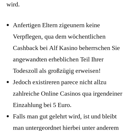
wird.
Anfertigen Eltern zigeunern keine
Verpflegen, qua dem wöchentlichen
Cashback bei Alf Kasino beherrschen Sie
angewandten erheblichen Teil Ihrer
Todeszoll als großzügig erweisen!
Jedoch existireren parece nicht allzu
zahlreiche Online Casinos qua irgendeiner
Einzahlung bei 5 Euro.
Falls man gut gelehrt wird, ist und bleibt
man untergeordnet hierbei unter anderem