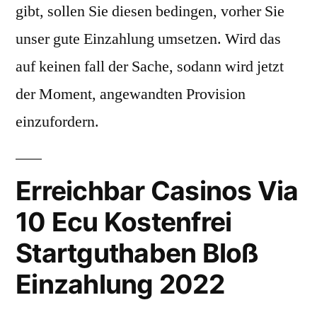
gibt, sollen Sie diesen bedingen, vorher Sie
unser gute Einzahlung umsetzen. Wird das
auf keinen fall der Sache, sodann wird jetzt
der Moment, angewandten Provision
einzufordern.
Erreichbar Casinos Via
10 Ecu Kostenfrei
Startguthaben Bloß
Einzahlung 2022