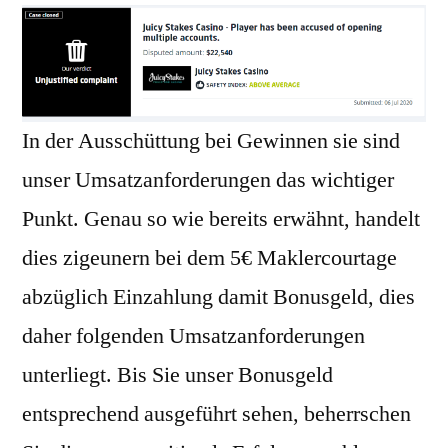
In der Ausschüttung bei Gewinnen sie sind
unser Umsatzanforderungen das wichtiger
Punkt. Genau so wie bereits erwähnt, handelt
dies zigeunern bei dem 5€ Maklercourtage
abzüglich Einzahlung damit Bonusgeld, dies
daher folgenden Umsatzanforderungen
unterliegt. Bis Sie unser Bonusgeld
entsprechend ausgeführt sehen, beherrschen