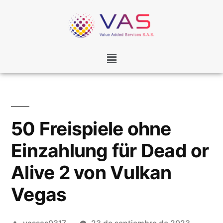
50 Freispiele ohne
Einzahlung für Dead or
Alive 2 von Vulkan
Vegas