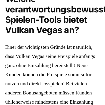
verantwortungsbewuss
Spielen-Tools bietet
Vulkan Vegas an?
Einer der wichtigsten Gründe ist natürlich,
dass Vulkan Vegas seine Freispiele anfangs
ganz ohne Einzahlung bereitstellt! Neue
Kunden können die Freispiele somit sofort
nutzen und direkt losspielen! Bei vielen
anderen Bonusangeboten müssen Kunden
üblicherweise mindestens eine Einzahlung