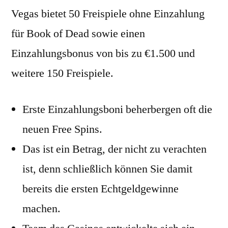
Vegas bietet 50 Freispiele ohne Einzahlung
für Book of Dead sowie einen
Einzahlungsbonus von bis zu €1.500 und
weitere 150 Freispiele.
Erste Einzahlungsboni beherbergen oft die
neuen Free Spins.
Das ist ein Betrag, der nicht zu verachten
ist, denn schließlich können Sie damit
bereits die ersten Echtgeldgewinne
machen.