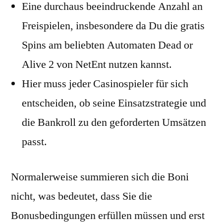
Eine durchaus beeindruckende Anzahl an
Freispielen, insbesondere da Du die gratis
Spins am beliebten Automaten Dead or
Alive 2 von NetEnt nutzen kannst.
Hier muss jeder Casinospieler für sich
entscheiden, ob seine Einsatzstrategie und
die Bankroll zu den geforderten Umsätzen
passt.
Normalerweise summieren sich die Boni
nicht, was bedeutet, dass Sie die
Bonusbedingungen erfüllen müssen und erst