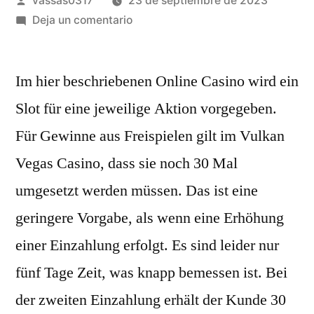
vassas0317
23 de septiembre de 2023
Deja un comentario
Im hier beschriebenen Online Casino wird ein
Slot für eine jeweilige Aktion vorgegeben.
Für Gewinne aus Freispielen gilt im Vulkan
Vegas Casino, dass sie noch 30 Mal
umgesetzt werden müssen. Das ist eine
geringere Vorgabe, als wenn eine Erhöhung
einer Einzahlung erfolgt. Es sind leider nur
fünf Tage Zeit, was knapp bemessen ist. Bei
der zweiten Einzahlung erhält der Kunde 30