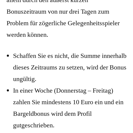
allem durch den äußerst kurzen
Bonuszeitraum von nur drei Tagen zum
Problem für zögerliche Gelegenheitsspieler
werden können.
Schaffen Sie es nicht, die Summe innerhalb
dieses Zeitraums zu setzen, wird der Bonus
ungültig.
In einer Woche (Donnerstag – Freitag)
zahlen Sie mindestens 10 Euro ein und ein
Bargeldbonus wird dem Profil
gutgeschrieben.