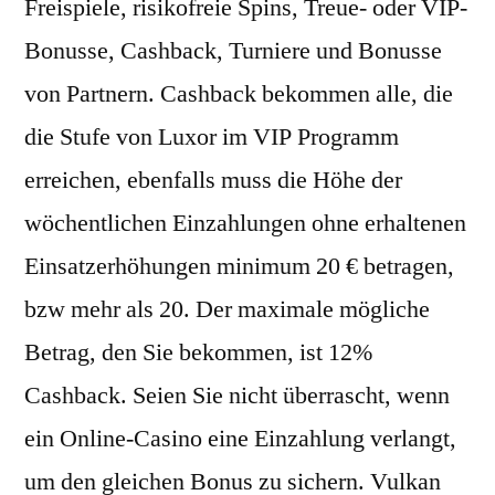
Freispiele, risikofreie Spins, Treue- oder VIP-
Bonusse, Cashback, Turniere und Bonusse
von Partnern. Cashback bekommen alle, die
die Stufe von Luxor im VIP Programm
erreichen, ebenfalls muss die Höhe der
wöchentlichen Einzahlungen ohne erhaltenen
Einsatzerhöhungen minimum 20 € betragen,
bzw mehr als 20. Der maximale mögliche
Betrag, den Sie bekommen, ist 12%
Cashback. Seien Sie nicht überrascht, wenn
ein Online-Casino eine Einzahlung verlangt,
um den gleichen Bonus zu sichern. Vulkan