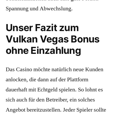
Spannung und Abwechslung.
Unser Fazit zum
Vulkan Vegas Bonus
ohne Einzahlung
Das Casino möchte natürlich neue Kunden
anlocken, die dann auf der Plattform
dauerhaft mit Echtgeld spielen. So lohnt es
sich auch für den Betreiber, ein solches
Angebot bereitzustellen. Jeder Spieler sollte