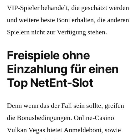
VIP-Spieler behandelt, die geschätzt werden
und weitere beste Boni erhalten, die anderen
Spielern nicht zur Verfügung stehen.
Freispiele ohne
Einzahlung für einen
Top NetEnt-Slot
Denn wenn das der Fall sein sollte, greifen
die Bonusbedingungen. Online-Casino
Vulkan Vegas bietet Anmeldeboni, sowie