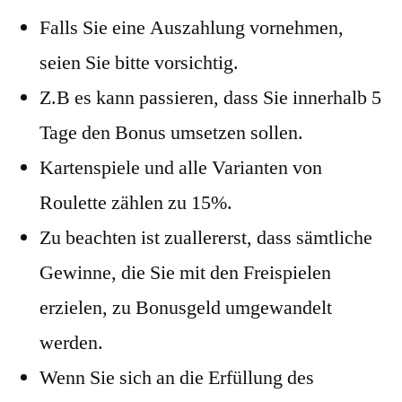
Falls Sie eine Auszahlung vornehmen,
seien Sie bitte vorsichtig.
Z.B es kann passieren, dass Sie innerhalb 5
Tage den Bonus umsetzen sollen.
Kartenspiele und alle Varianten von
Roulette zählen zu 15%.
Zu beachten ist zuallererst, dass sämtliche
Gewinne, die Sie mit den Freispielen
erzielen, zu Bonusgeld umgewandelt
werden.
Wenn Sie sich an die Erfüllung des