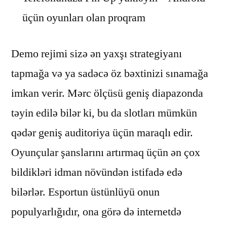
üçün oyunları olan proqram
Demo rejimi sizə ən yaxşı strategiyanı
tapmağa və ya sadəcə öz bəxtinizi sınamağa
imkan verir. Mərc ölçüsü geniş diapazonda
təyin edilə bilər ki, bu da slotları mümkün
qədər geniş auditoriya üçün maraqlı edir.
Oyunçular şanslarını artırmaq üçün ən çox
bildikləri idman növündən istifadə edə
bilərlər. Esportun üstünlüyü onun
populyarlığıdır, ona görə də internetdə