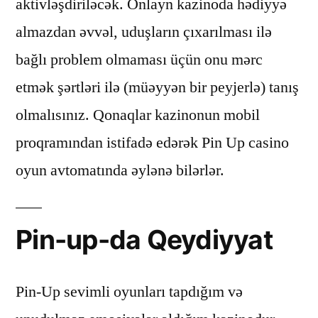
aktivləşdiriləcək. Onlayn kazinoda hədiyyə
almazdan əvvəl, uduşların çıxarılması ilə
bağlı problem olmaması üçün onu mərc
etmək şərtləri ilə (müəyyən bir peyjerlə) tanış
olmalısınız. Qonaqlar kazinonun mobil
proqramından istifadə edərək Pin Up casino
oyun avtomatında əylənə bilərlər.
Pin-up-da Qeydiyyat
Pin-Up sevimli oyunları tapdığım və