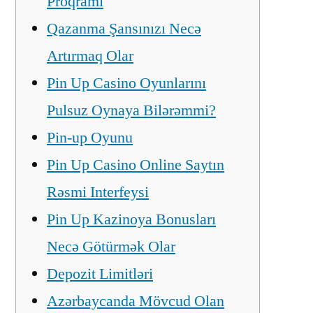
Proqramı
Qazanma Şansınızı Necə
Artırmaq Olar
Pin Up Casino Oyunlarını
Pulsuz Oynaya Bilərəmmi?
Pin-up Oyunu
Pin Up Casino Online Saytın
Rəsmi Interfeysi
Pin Up Kazinoya Bonusları
Necə Götürmək Olar
Depozit Limitləri
Azərbaycanda Mövcud Olan