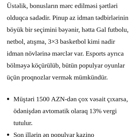
Üstəlik, bonusların mərc edilməsi şərtləri
olduqca sadədir. Pinup az idman tədbirlərinin
böyük bir seçimini bəyənir, hətta Gal futbolu,
netbol, ​​atışma, 3×3 basketbol kimi nadir
idman növlərinə mərclər var. Esports ayrıca
bölməyə köçürülüb, bütün populyar oyunlar
üçün proqnozlar vermək mümkündür.
Müştəri 1500 AZN-dən çox vəsait çıxarsa,
ödənişdən avtomatik olaraq 13% vergi
tutulur.
Son illərin ən populyar kazino