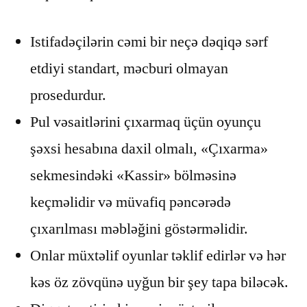
Istifadəçilərin cəmi bir neçə dəqiqə sərf
etdiyi standart, məcburi olmayan
prosedurdur.
Pul vəsaitlərini çıxarmaq üçün oyunçu
şəxsi hesabına daxil olmalı, «Çıxarma»
sekmesindəki «Kassir» bölməsinə
keçməlidir və müvafiq pəncərədə
çıxarılması məbləğini göstərməlidir.
Onlar müxtəlif oyunlar təklif edirlər və hər
kəs öz zövqünə uyğun bir şey tapa biləcək.