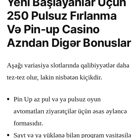
Yeni Başlayanlar Üçün
250 Pulsuz Fırlanma
Və Pin-up Casino
Azndan Digər Bonuslar
Aşağı variasiya slotlarında qalibiyyətlər daha
tez-tez olur, lakin nisbətən kiçikdir.
Pin Up az pul və ya pulsuz oyun
avtomatları ziyarətçilər üçün əsas əyləncə
formasıdır.
Sayt və ya yüklənə bilən proqram vasitəsilə