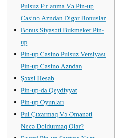
Pulsuz Fırlanma Və Pin-up
Casino Azndan Digər Bonuslar
Bonus Siyasəti Bukmeker Pin-
up
Pin-up Casino Pulsuz Versiyası
Pin-up Casino Azndan
Şəxsi Hesab
Pin-up-da Qeydiyyat
Pin-up Oyunları
Pul Çıxarmaq Və Əmanəti
Necə Doldurmaq Olar?