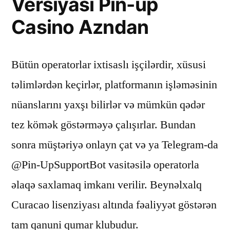
Versiyası Pin-up
Casino Azndan
Bütün operatorlar ixtisaslı işçilərdir, xüsusi
təlimlərdən keçirlər, platformanın işləməsinin
nüanslarını yaxşı bilirlər və mümkün qədər
tez kömək göstərməyə çalışırlar. Bundan
sonra müştəriyə onlayn çat və ya Telegram-da
@Pin-UpSupportBot vasitəsilə operatorla
əlaqə saxlamaq imkanı verilir. Beynəlxalq
Curacao lisenziyası altında fəaliyyət göstərən
tam qanuni qumar klubudur.