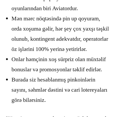
oyunlarından biri Aviatordur.
Mən mərc nöqtəsində pin up qoyuram,
orda xoşuma gəlir, hər şey çox yaxşı təşkil
olunub, kontingent adekvatdır, operatorlar
öz işlərini 100% yerinə yetirirlər.
Onlar həmçinin xoş sürpriz olan müxtəlif
bonuslar və promosyonlar təklif edirlər.
Burada siz hesablanmış pinkoinlərin
sayını, səhmlər dəstini və cari lotereyaları
görə bilərsiniz.