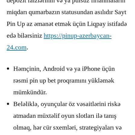
depozit faizlərinin və ya pulsuz fırlanmaların
miqdarı qumarbazın statusundan asılıdır Sayt
Pin Up az əmanət etmək üçün Liqpay istifadə
edə bilərsiniz
https://pinup-azerbaycan-
24.com
.
Həmçinin, Android və ya iPhone üçün
rəsmi pin up bet proqramını yükləmək
mümkündür.
Beləliklə, oyunçular öz vəsaitlərini riskə
atmadan müxtəlif oyun slotları ilə tanış
olmaq, hər cür sxemləri, strategiyaları və