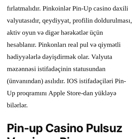
fırlatmalıdır. Pinkoinlər Pin-Up casino daxili
valyutasıdır, qeydiyyat, profilin doldurulması,
aktiv oyun və digər hərəkətlər üçün
hesablanır. Pinkonları real pul və qiymətli
hədiyyələrlə dəyişdirmək olar. Valyuta
məzənnəsi istifadəçinin statusundan
(ünvanından) asılıdır. IOS istifadəçiləri Pin-
Up proqramını Apple Store-dan yükləyə
bilərlər.
Pin-up Casino Pulsuz