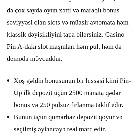
də çox sayda oyun xətti və maraqlı bonus
səviyyəsi olan slots və müasir avtomata həm
klassik dəyişikliyini tapa bilərsiniz. Casino
Pin A-dakı slot maşınları həm pul, həm də
demoda mövcuddur.
Xoş gəldin bonusunun bir hissəsi kimi Pin-
Up ilk depozit üçün 2500 manata qədər
bonus və 250 pulsuz fırlanma təklif edir.
Bunun üçün qumarbaz depozit qoyur və
seçilmiş əyləncəyə real mərc edir.