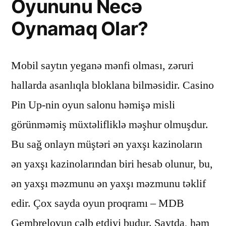
Oyununu Necə
Oynamaq Olar?
Mobil saytın yeganə mənfi olması, zəruri
hallarda asanlıqla bloklana bilməsidir. Casino
Pin Up-nin oyun salonu həmişə misli
görünməmiş müxtəlifliklə məşhur olmuşdur.
Bu sağ onlayn müştəri ən yaxşı kazinoların
ən yaxşı kazinolarından biri hesab olunur, bu,
ən yaxşı məzmunu ən yaxşı məzmunu təklif
edir. Çox sayda oyun proqramı – MDB
Gembrelovun cəlb etdiyi budur. Saytda, həm