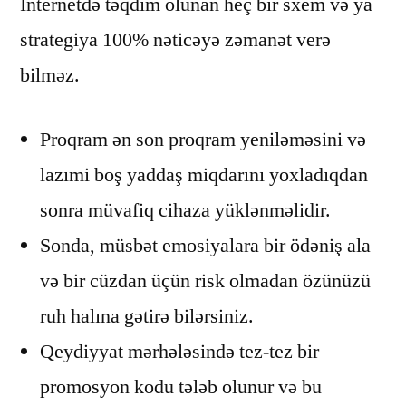
İnternetdə təqdim olunan heç bir sxem və ya
strategiya 100% nəticəyə zəmanət verə
bilməz.
Proqram ən son proqram yeniləməsini və
lazımi boş yaddaş miqdarını yoxladıqdan
sonra müvafiq cihaza yüklənməlidir.
Sonda, müsbət emosiyalara bir ödəniş ala
və bir cüzdan üçün risk olmadan özünüzü
ruh halına gətirə bilərsiniz.
Qeydiyyat mərhələsində tez-tez bir
promosyon kodu tələb olunur və bu