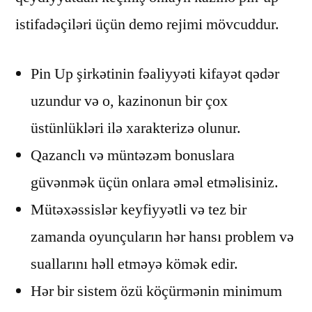
istifadəçiləri üçün demo rejimi mövcuddur.
Pin Up şirkətinin fəaliyyəti kifayət qədər
uzundur və o, kazinonun bir çox
üstünlükləri ilə xarakterizə olunur.
Qazanclı və müntəzəm bonuslara
güvənmək üçün onlara əməl etməlisiniz.
Mütəxəssislər keyfiyyətli və tez bir
zamanda oyunçuların hər hansı problem və
suallarını həll etməyə kömək edir.
Hər bir sistem özü köçürmənin minimum