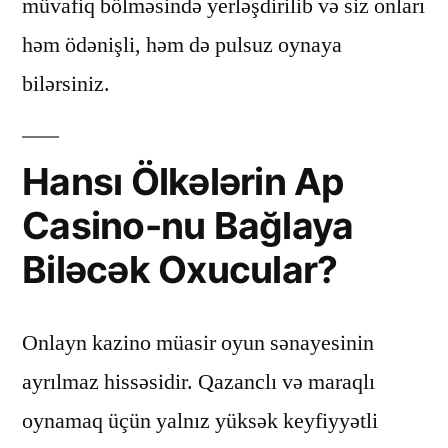
müvafiq bölməsində yerləşdirilib və siz onları
həm ödənişli, həm də pulsuz oynaya
bilərsiniz.
Hansı Ölkələrin Ap
Casino-nu Bağlaya
Biləcək Oxucular?
Onlayn kazino müasir oyun sənayesinin
ayrılmaz hissəsidir. Qazanclı və maraqlı
oynamaq üçün yalnız yüksək keyfiyyətli