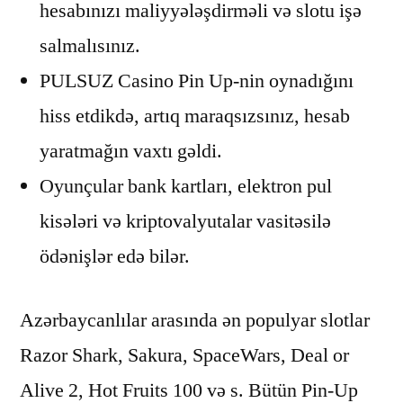
hesabınızı maliyyələşdirməli və slotu işə
salmalısınız.
PULSUZ Casino Pin Up-nin oynadığını
hiss etdikdə, artıq maraqsızsınız, hesab
yaratmağın vaxtı gəldi.
Oyunçular bank kartları, elektron pul
kisələri və kriptovalyutalar vasitəsilə
ödənişlər edə bilər.
Azərbaycanlılar arasında ən populyar slotlar
Razor Shark, Sakura, SpaceWars, Deal or
Alive 2, Hot Fruits 100 və s. Bütün Pin-Up