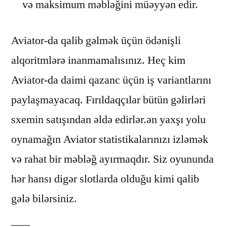
və maksimum məbləğini müəyyən edir.
Aviator-da qalib gəlmək üçün ödənişli
alqoritmlərə inanmamalısınız. Heç kim
Aviator-da daimi qazanc üçün iş variantlarını
paylaşmayacaq. Fırıldaqçılar bütün gəlirləri
sxemin satışından əldə edirlər.ən yaxşı yolu
oynamağın Aviator statistikalarınızı izləmək
və rahat bir məbləğ ayırmaqdır. Siz oyununda
hər hansı digər slotlarda olduğu kimi qalib
gələ bilərsiniz.