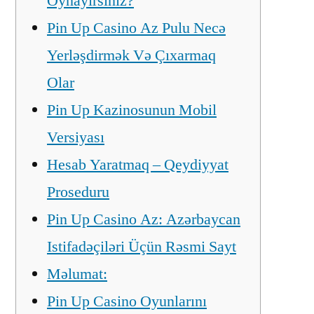
Oynayırsınız?
Pin Up Casino Az Pulu Necə
Yerləşdirmək Və Çıxarmaq
Olar
Pin Up Kazinosunun Mobil
Versiyası
Hesab Yaratmaq – Qeydiyyat
Proseduru
Pin Up Casino Az: Azərbaycan
Istifadəçiləri Üçün Rəsmi Sayt
Məlumat:
Pin Up Casino Oyunlarını