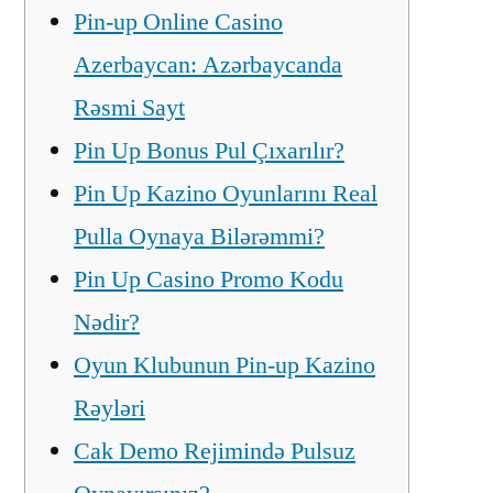
Pin-up Online Casino
Azerbaycan: Azərbaycanda
Rəsmi Sayt
Pin Up Bonus Pul Çıxarılır?
Pin Up Kazino Oyunlarını Real
Pulla Oynaya Bilərəmmi?
Pin Up Casino Promo Kodu
Nədir?
Oyun Klubunun Pin-up Kazino
Rəyləri
Cak Demo Rejimində Pulsuz