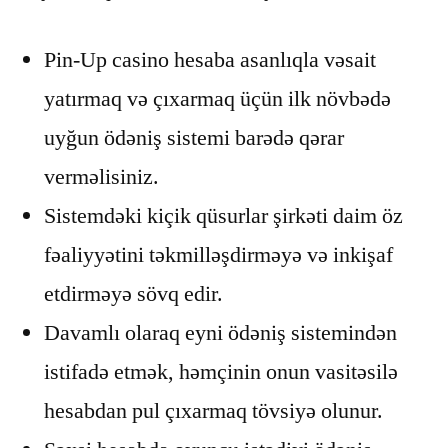
Pin-Up casino hesaba asanlıqla vəsait
yatırmaq və çıxarmaq üçün ilk növbədə
uyğun ödəniş sistemi barədə qərar
verməlisiniz.
Sistemdəki kiçik qüsurlar şirkəti daim öz
fəaliyyətini təkmilləşdirməyə və inkişaf
etdirməyə sövq edir.
Davamlı olaraq eyni ödəniş sistemindən
istifadə etmək, həmçinin onun vasitəsilə
hesabdan pul çıxarmaq tövsiyə olunur.