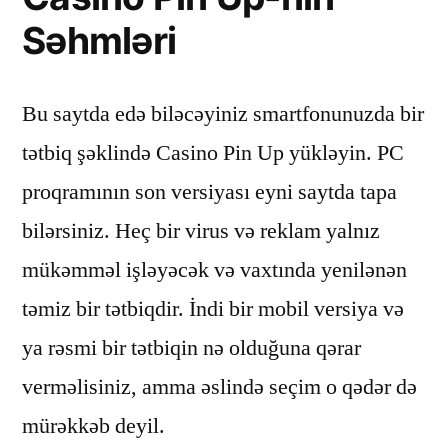
Səhmləri
Bu saytda edə biləcəyiniz smartfonunuzda bir
tətbiq şəklində Casino Pin Up yükləyin. PC
proqramının son versiyası eyni saytda tapa
bilərsiniz. Heç bir virus və reklam yalnız
mükəmməl işləyəcək və vaxtında yenilənən
təmiz bir tətbiqdir. İndi bir mobil versiya və
ya rəsmi bir tətbiqin nə olduğuna qərar
verməlisiniz, amma əslində seçim o qədər də
mürəkkəb deyil.