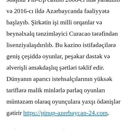
və 2016-cı ildə Azərbaycanda fəaliyyətə
başlayıb. Şirkətin işi milli orqanlar və
beynəlxalq tənzimləyici Curacao tərəfindən
lisenziyalaşdırılıb. Bu kazino istifadəçilərə
geniş çeşiddə oyunlar, peşəkar dəstək və
əlverişli əməkdaşlıq şərtləri təklif edir.
Dünyanın aparıcı istehsalçılarının yüksək
tariflərə malik minlərlə parlaq oyunları
müntəzəm olaraq oyunçulara yaxşı ödənişlər
gətirir
https://pinup-azerbaycan-24.com
.