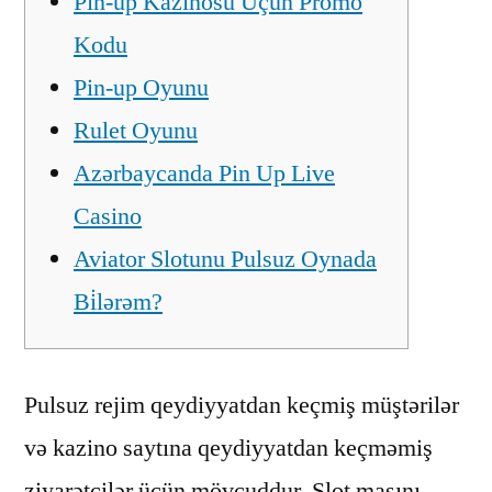
Pin-up Kazinosu Üçün Promo
Kodu
Pin-up Oyunu
Rulet Oyunu
Azərbaycanda Pin Up Live
Casino
Aviator Slotunu Pulsuz Oynada
Bi̇lərəm?
Pulsuz rejim qeydiyyatdan keçmiş müştərilər
və kazino saytına qeydiyyatdan keçməmiş
ziyarətçilər üçün mövcuddur. Slot maşını