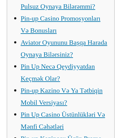
Pulsuz Oynaya Bilərəmmi?
Pin-up Casino Promosyonları
Və Bonusları
Aviator Oyununu Başqa Harada
Oynaya Bilərsiniz?
Pin Up Necə Qeydiyyatdan
Keçmək Olar?
Pin-up Kazino Və Ya Tətbiqin
Mobil Versiyası?
Pin Up Casino Üstünlükləri Və
Mənfi Cəhətləri