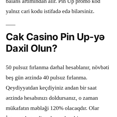
balans artımından alır. Pin Up promo kod
yalnız cari kodu istifadə edə bilərsiniz.
Cak Casino Pin Up-yə
Daxil Olun?
50 pulsuz fırlanma dərhal hesablanır, növbəti
beş gün ərzində 40 pulsuz fırlanma.
Qeydiyyatdan keçdiyiniz andan bir saat
ərzində hesabınızı doldursanız, o zaman
mükafatın məbləği 120% olacaqdır. Olar