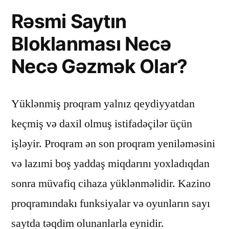
Rəsmi Saytın
Bloklanması Necə
Necə Gəzmək Olar?
Yüklənmiş proqram yalnız qeydiyyatdan
keçmiş və daxil olmuş istifadəçilər üçün
işləyir. Proqram ən son proqram yeniləməsini
və lazımi boş yaddaş miqdarını yoxladıqdan
sonra müvafiq cihaza yüklənməlidir. Kazino
proqramındakı funksiyalar və oyunların sayı
saytda təqdim olunanlarla eynidir.