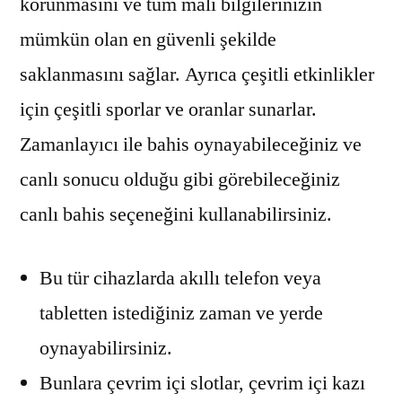
korunmasını ve tüm mali bilgilerinizin
mümkün olan en güvenli şekilde
saklanmasını sağlar. Ayrıca çeşitli etkinlikler
için çeşitli sporlar ve oranlar sunarlar.
Zamanlayıcı ile bahis oynayabileceğiniz ve
canlı sonucu olduğu gibi görebileceğiniz
canlı bahis seçeneğini kullanabilirsiniz.
Bu tür cihazlarda akıllı telefon veya
tabletten istediğiniz zaman ve yerde
oynayabilirsiniz.
Bunlara çevrim içi slotlar, çevrim içi kazı