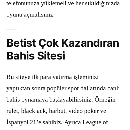
telefonunuza yüklemeli ve her sıkıldığınızda
oyunu açmalısınız.
Betist Çok Kazandıran
Bahis Sitesi
Bu siteye ilk para yatırma işleminizi
yaptıktan sonra popüler spor dallarında canlı
bahis oynamaya başlayabilirsiniz. Örneğin
rulet, blackjack, barbut, video poker ve
İspanyol 21’e sahibiz. Ayrıca League of