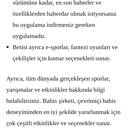
sürümüne kadar, en son haberler ve
özelliklerden haberdar olmak istiyorsanız
bu uygulama indirmeniz gereken
uygulamadır.
Betist ayrıca e-sporlar, fantezi oyunları ve
çekilişler için kumar seçenekleri sunar.
Ayrıca, tüm dünyada gerçekleşen sporlar,
yarışmalar ve etkinlikler hakkında bilgi
bulabilirsiniz. Bahis şirketi, çevrimiçi bahis
deneyiminden en iyi şekilde yararlanmak için
çok çeşitli etkinlikler ve seçenekler sunar.