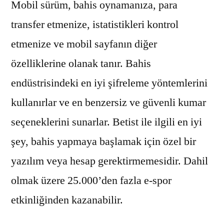
Mobil sürüm, bahis oynamanıza, para
transfer etmenize, istatistikleri kontrol
etmenize ve mobil sayfanın diğer
özelliklerine olanak tanır. Bahis
endüstrisindeki en iyi şifreleme yöntemlerini
kullanırlar ve en benzersiz ve güvenli kumar
seçeneklerini sunarlar. Betist ile ilgili en iyi
şey, bahis yapmaya başlamak için özel bir
yazılım veya hesap gerektirmemesidir. Dahil
olmak üzere 25.000’den fazla e-spor
etkinliğinden kazanabilir.