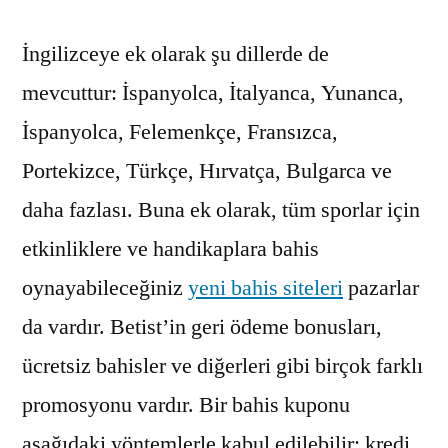
İngilizceye ek olarak şu dillerde de
mevcuttur: İspanyolca, İtalyanca, Yunanca,
İspanyolca, Felemenkçe, Fransızca,
Portekizce, Türkçe, Hırvatça, Bulgarca ve
daha fazlası. Buna ek olarak, tüm sporlar için
etkinliklere ve handikaplara bahis
oynayabileceğiniz
yeni bahis siteleri
pazarlar
da vardır. Betist’in geri ödeme bonusları,
ücretsiz bahisler ve diğerleri gibi birçok farklı
promosyonu vardır. Bir bahis kuponu
aşağıdaki yöntemlerle kabul edilebilir: kredi