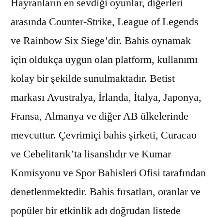
Hayranların en sevdiği oyunlar, diğerleri
arasında Counter-Strike, League of Legends
ve Rainbow Six Siege’dir. Bahis oynamak
için oldukça uygun olan platform, kullanımı
kolay bir şekilde sunulmaktadır. Betist
markası Avustralya, İrlanda, İtalya, Japonya,
Fransa, Almanya ve diğer AB ülkelerinde
mevcuttur. Çevrimiçi bahis şirketi, Curacao
ve Cebelitarık’ta lisanslıdır ve Kumar
Komisyonu ve Spor Bahisleri Ofisi tarafından
denetlenmektedir. Bahis fırsatları, oranlar ve
popüler bir etkinlik adı doğrudan listede