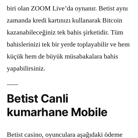
biri olan ZOOM Live’da oynanır. Betist aynı
zamanda kredi kartınızı kullanarak Bitcoin
kazanabileceğiniz tek bahis şirketidir. Tüm
bahislerinizi tek bir yerde toplayabilir ve hem
küçük hem de büyük müsabakalara bahis
yapabilirsiniz.
Betist Canli
kumarhane Mobile
Betist casino, oyunculara aşağıdaki ödeme