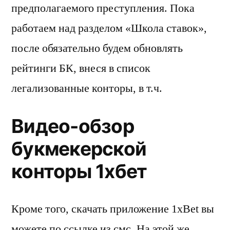
предполагаемого преступления. Пока
работаем над разделом «Школа ставок»,
после обязательно будем обновлять
рейтинги БК, внеся в список
легализованные конторы, в т.ч.
Видео-обзор
букмекерской
конторы 1хбет
Кроме того, скачать приложение 1xBet вы
можете по ссылке из смс. На этой же