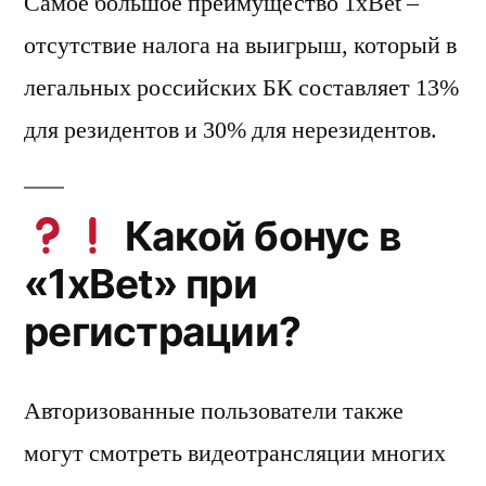
Самое большое преимущество 1xBet –
отсутствие налога на выигрыш, который в
легальных российских БК составляет 13%
для резидентов и 30% для нерезидентов.
Какой бонус в
«1xBet» при
регистрации?
Авторизованные пользователи также
могут смотреть видеотрансляции многих