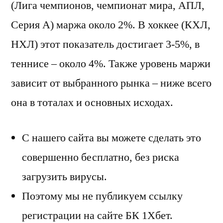
(Лига чемпионов, чемпионат мира, АПЛ,
Серия А) маржа около 2%. В хоккее (КХЛ,
НХЛ) этот показатель достигает 3-5%, в
теннисе – около 4%. Также уровень маржи
зависит от выбранного рынка – ниже всего
она в тоталах и основных исходах.
С нашего сайта вы можете сделать это
совершенно бесплатно, без риска
загрузить вирусы.
Поэтому мы не публикуем ссылку
регистрации на сайте БК 1Хбет.