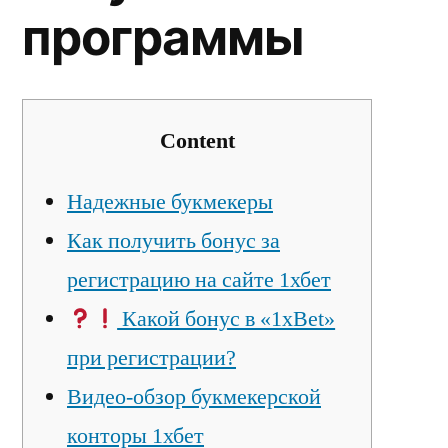
программы
Content
Надежные букмекеры
Как получить бонус за
регистрацию на сайте 1хбет
Какой бонус в «1xBet»
при регистрации?
Видео-обзор букмекерской
конторы 1хбет