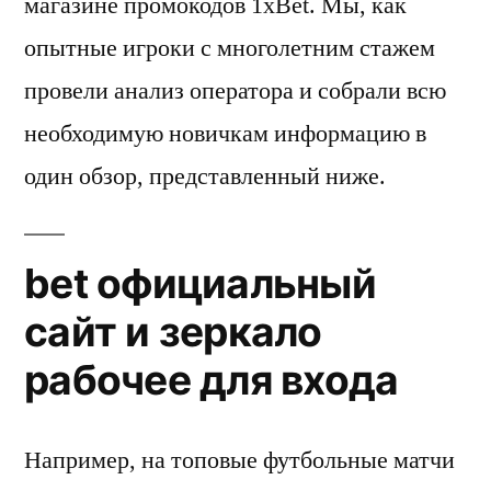
магазине промокодов 1xBet. Мы, как
опытные игроки с многолетним стажем
провели анализ оператора и собрали всю
необходимую новичкам информацию в
один обзор, представленный ниже.
bet официальный
сайт и зеркало
рабочее для входа
Например, на топовые футбольные матчи