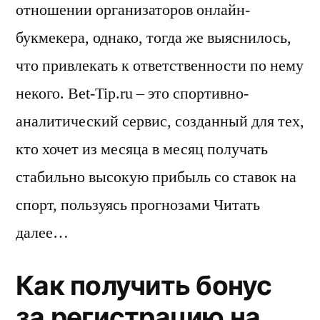
отношении организаторов онлайн-
букмекера, однако, тогда же выяснилось,
что привлекать к ответственности по нему
некого. Bet-Tip.ru – это спортивно-
аналитический сервис, созданный для тех,
кто хочет из месяца в месяц получать
стабильно высокую прибыль со ставок на
спорт, пользуясь прогнозами Читать
далее…
Как получить бонус
за регистрацию на