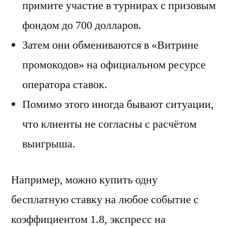
примите участие в турнирах с призовым
фондом до 700 долларов.
Затем они обмениваются в «Витрине
промокодов» на официальном ресурсе
оператора ставок.
Помимо этого иногда бывают ситуации,
что клиенты не согласны с расчётом
выигрыша.
Например, можно купить одну
бесплатную ставку на любое событие с
коэффициентом 1.8, экспресс на