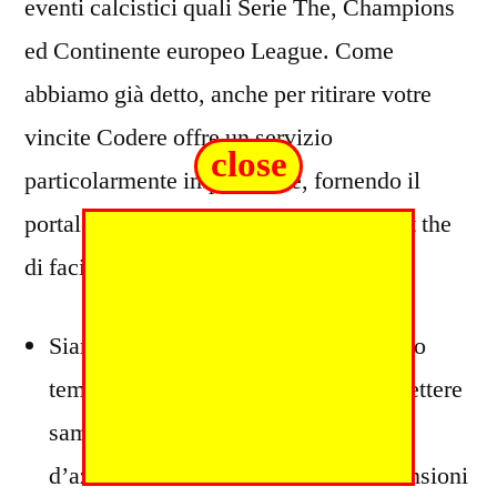
eventi calcistici quali Serie The, Champions
ed Continente europeo League. Come
abbiamo già detto, anche per ritirare votre
vincite Codere offre un servizio
close
particolarmente impeccabile, fornendo il
portale metodi pada pagamento rapidi at the
di facile utilizzo.
Siamo esperti del gioco che impiegano
tempo at the denaro non single per mettere
samtliga prova gli operatori di gioco
d’azzardo ma anche each offrire recensioni