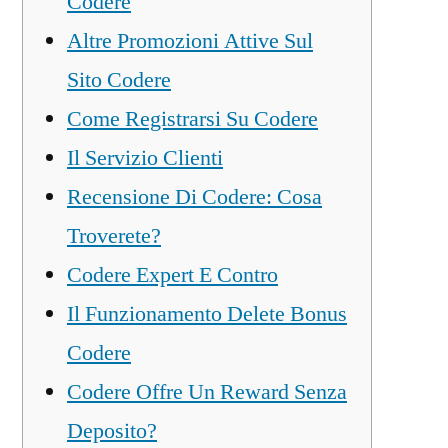
Codere
Altre Promozioni Attive Sul
Sito Codere
Come Registrarsi Su Codere
Il Servizio Clienti
Recensione Di Codere: Cosa
Troverete?
Codere Expert E Contro
Il Funzionamento Delete Bonus
Codere
Codere Offre Un Reward Senza
Deposito?