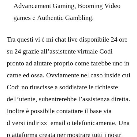
Advancement Gaming, Booming Video
games e Authentic Gambling.
Tra questi vi è mi chat live disponibile 24 ore
su 24 grazie all’assistente virtuale Codi
pronto ad aiutare proprio come farebbe uno in
carne ed ossa. Ovviamente nel caso inside cui
Codi no riuscisse a soddisfare le richieste
dell’utente, subentrerebbe l’assistenza diretta.
Inoltre è possibile contattare il base via
diversi indirizzi email o telefonicamente. Una
piattaforma creata per mostrare tutti i nostri