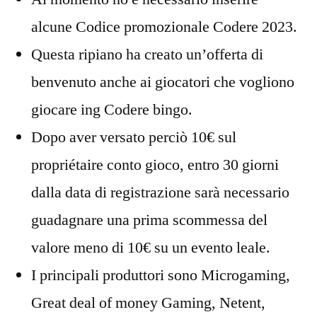
alcune Codice promozionale Codere 2023.
Questa ripiano ha creato un’offerta di
benvenuto anche ai giocatori che vogliono
giocare ing Codere bingo.
Dopo aver versato perciò 10€ sul
propriétaire conto gioco, entro 30 giorni
dalla data di registrazione sarà necessario
guadagnare una prima scommessa del
valore meno di 10€ su un evento leale.
I principali produttori sono Microgaming,
Great deal of money Gaming, Netent,