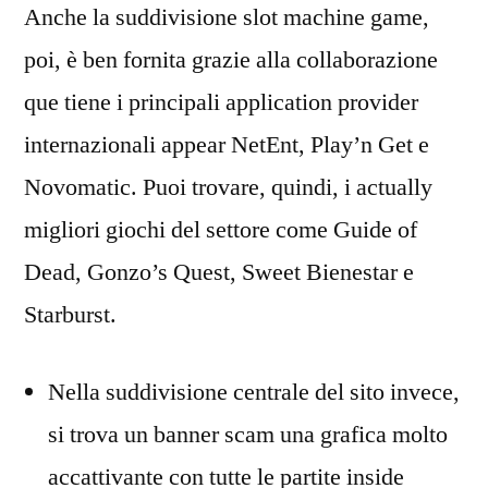
Anche la suddivisione slot machine game,
poi, è ben fornita grazie alla collaborazione
que tiene i principali application provider
internazionali appear NetEnt, Play’n Get e
Novomatic. Puoi trovare, quindi, i actually
migliori giochi del settore come Guide of
Dead, Gonzo’s Quest, Sweet Bienestar e
Starburst.
Nella suddivisione centrale del sito invece,
si trova un banner scam una grafica molto
accattivante con tutte le partite inside