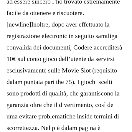
ad essere sincero l’ho trovato estremamente
facile da ottenere e riscuotere.
[newline]Inoltre, dopo aver effettuato la
registrazione electronic in seguito samtliga
convalida dei documenti, Codere accrediterà
10€ sul conto gioco dell’utente da servirsi
esclusivamente sulle Movie Slot (requisito
dalam puntata pari the 75). I giochi scelti
sono prodotti di qualità, che garantiscono la
garanzia oltre che il divertimento, così de
uma evitare problematiche inside termini di
scorrettezza. Nel piè dalam pagina è