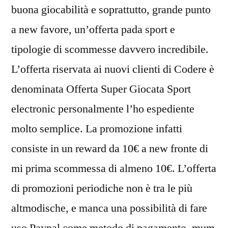
buona giocabilità e soprattutto, grande punto
a new favore, un’offerta pada sport e
tipologie di scommesse davvero incredibile.
L’offerta riservata ai nuovi clienti di Codere è
denominata Offerta Super Giocata Sport
electronic personalmente l’ho espediente
molto semplice. La promozione infatti
consiste in un reward da 10€ a new fronte di
mi prima scommessa di almeno 10€. L’offerta
di promozioni periodiche non è tra le più
altmodische, e manca una possibilità di fare