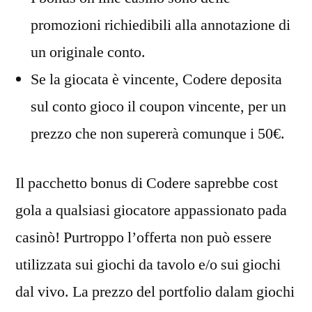
promozioni richiedibili alla annotazione di
un originale conto.
Se la giocata è vincente, Codere deposita
sul conto gioco il coupon vincente, per un
prezzo che non supererà comunque i 50€.
Il pacchetto bonus di Codere saprebbe cost
gola a qualsiasi giocatore appassionato pada
casinò! Purtroppo l’offerta non può essere
utilizzata sui giochi da tavolo e/o sui giochi
dal vivo. La prezzo del portfolio dalam giochi