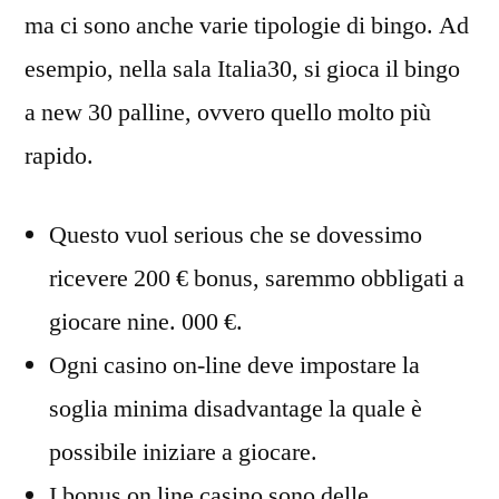
ma ci sono anche varie tipologie di bingo. Ad
esempio, nella sala Italia30, si gioca il bingo
a new 30 palline, ovvero quello molto più
rapido.
Questo vuol serious che se dovessimo
ricevere 200 € bonus, saremmo obbligati a
giocare nine. 000 €.
Ogni casino on-line deve impostare la
soglia minima disadvantage la quale è
possibile iniziare a giocare.
I bonus on line casino sono delle