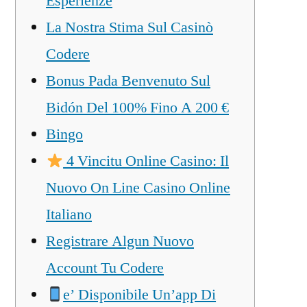
Esperienze
La Nostra Stima Sul Casinò
Codere
Bonus Pada Benvenuto Sul
Bidón Del 100% Fino A 200 €
Bingo
4 Vincitu Online Casino: Il
Nuovo On Line Casino Online
Italiano
Registrare Algun Nuovo
Account Tu Codere
e’ Disponibile Un’app Di