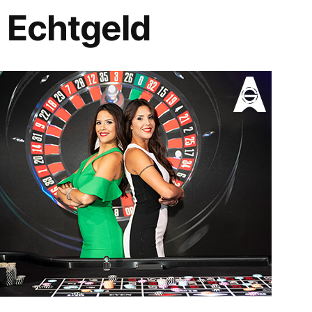
 Echtgeld