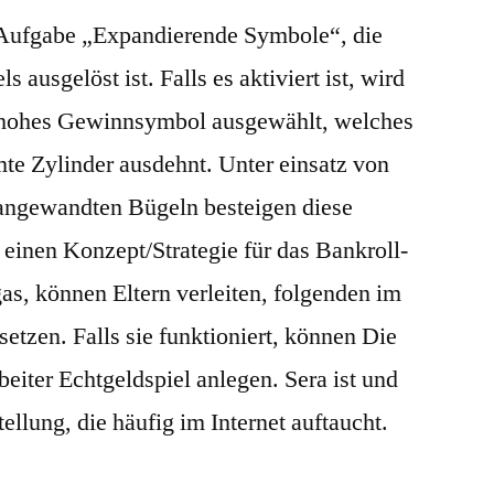
e Aufgabe „Expandierende Symbole“, die
ls ausgelöst ist. Falls es aktiviert ist, wird
er hohes Gewinnsymbol ausgewählt, welches
mte Zylinder ausdehnt. Unter einsatz von
 angewandten Bügeln besteigen diese
inen Konzept/Strategie für das Bankroll-
s, können Eltern verleiten, folgenden im
etzen. Falls sie funktioniert, können Die
rbeiter Echtgeldspiel anlegen. Sera ist und
ellung, die häufig im Internet auftaucht.