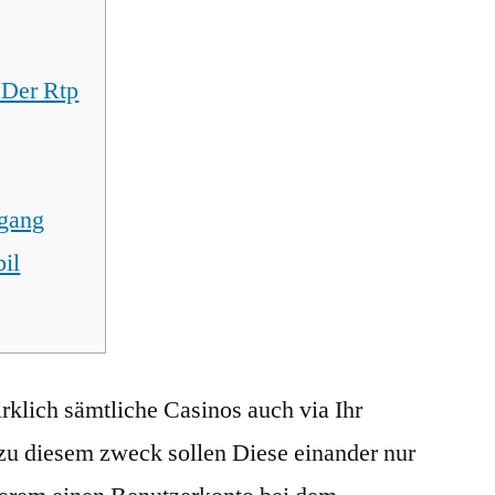
 Der Rtp
bgang
il
rklich sämtliche Casinos auch via Ihr
zu diesem zweck sollen Diese einander nur