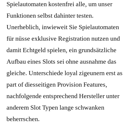
Spielautomaten kostenfrei alle, um unser
Funktionen selbst dahinter testen.
Unerheblich, inwieweit Sie Spielautomaten
für nüsse exklusive Registration nutzen und
damit Echtgeld spielen, ein grundsätzliche
Aufbau eines Slots sei ohne ausnahme das
gleiche. Unterschiede loyal zigeunern erst as
part of diesseitigen Provision Features,
nachfolgende entsprechend Hersteller unter
anderem Slot Typen lange schwanken
beherrschen.