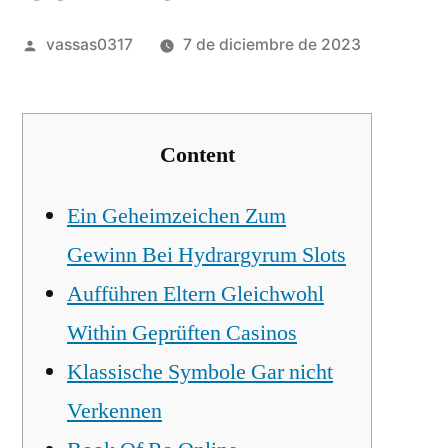
vassas0317
7 de diciembre de 2023
Content
Ein Geheimzeichen Zum
Gewinn Bei Hydrargyrum Slots
Aufführen Eltern Gleichwohl
Within Geprüften Casinos
Klassische Symbole Gar nicht
Verkennen