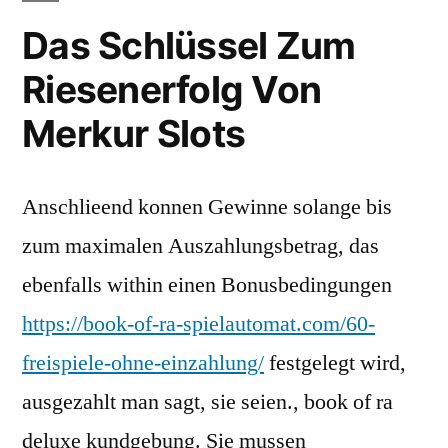
Das Schlüssel Zum
Riesenerfolg Von
Merkur Slots
Anschlieend konnen Gewinne solange bis
zum maximalen Auszahlungsbetrag, das
ebenfalls within einen Bonusbedingungen
https://book-of-ra-spielautomat.com/60-
freispiele-ohne-einzahlung/
festgelegt wird,
ausgezahlt man sagt, sie seien., book of ra
deluxe kundgebung. Sie mussen