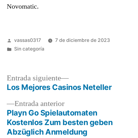
Novomatic.
vassas0317
7 de diciembre de 2023
Sin categoría
Entrada siguiente
Los Mejores Casinos Neteller
Entrada anterior
Playn Go Spielautomaten
Kostenlos Zum besten geben
Abzüglich Anmeldung