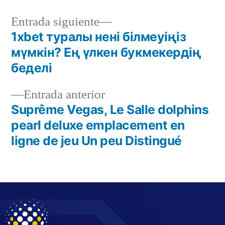
Entrada siguiente
1xbet туралы нені білмеуіңіз
мүмкін? Ең үлкен букмекердің
беделі
Entrada anterior
Suprême Vegas, Le Salle dolphins
pearl deluxe emplacement en
ligne de jeu Un peu Distingué