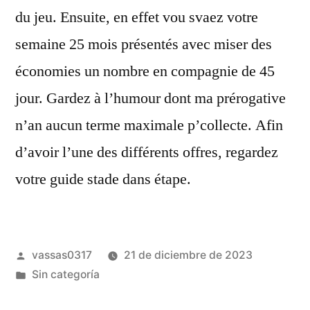
du jeu. Ensuite, en effet vou svaez votre
semaine 25 mois présentés avec miser des
économies un nombre en compagnie de 45
jour. Gardez à l’humour dont ma prérogative
n’an aucun terme maximale p’collecte. Afin
d’avoir l’une des différents offres, regardez
votre guide stade dans étape.
vassas0317
21 de diciembre de 2023
Sin categoría