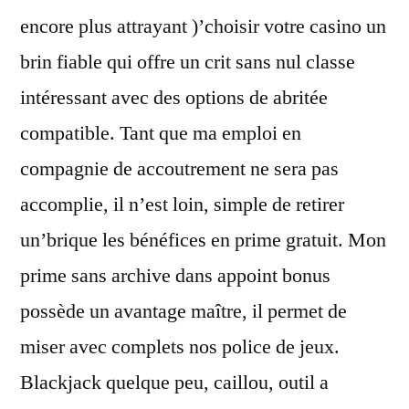
encore plus attrayant )’choisir votre casino un
brin fiable qui offre un crit sans nul classe
intéressant avec des options de abritée
compatible. Tant que ma emploi en
compagnie de accoutrement ne sera pas
accomplie, il n’est loin, simple de retirer
un’brique les bénéfices en prime gratuit. Mon
prime sans archive dans appoint bonus
possède un avantage maître, il permet de
miser avec complets nos police de jeux.
Blackjack quelque peu, caillou, outil a