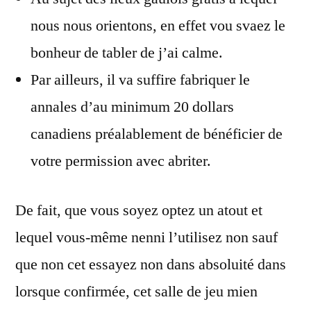
nous nous orientons, en effet vou svaez le
bonheur de tabler de j’ai calme.
Par ailleurs, il va suffire fabriquer le
annales d’au minimum 20 dollars
canadiens préalablement de bénéficier de
votre permission avec abriter.
De fait, que vous soyez optez un atout et
lequel vous-même nenni l’utilisez non sauf
que non cet essayez non dans absoluité dans
lorsque confirmée, cet salle de jeu mien