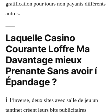
gratification pour tours non payants différents
autres.
Laquelle Casino
Courante Loffre Ma
Davantage mieux
Prenante Sans avoir í
Épandage ?
Í l’inverse, deux sites avec salle de jeu un
tantinet créent leurs bits publicitaires