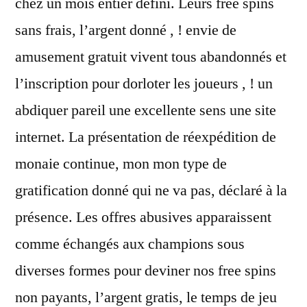
chez un mois entier défini. Leurs free spins
sans frais, l’argent donné , ! envie de
amusement gratuit vivent tous abandonnés et
l’inscription pour dorloter les joueurs , ! un
abdiquer pareil une excellente sens une site
internet. La présentation de réexpédition de
monaie continue, mon mon type de
gratification donné qui ne va pas, déclaré à la
présence. Les offres abusives apparaissent
comme échangés aux champions sous
diverses formes pour deviner nos free spins
non payants, l’argent gratis, le temps de jeu