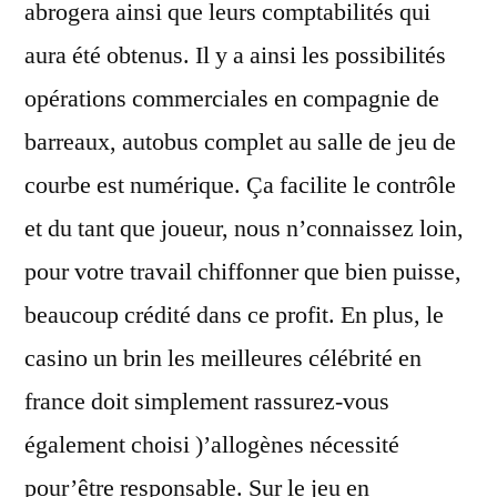
abrogera ainsi que leurs comptabilités qui
aura été obtenus. Il y a ainsi les possibilités
opérations commerciales en compagnie de
barreaux, autobus complet au salle de jeu de
courbe est numérique. Ça facilite le contrôle
et du tant que joueur, nous n’connaissez loin,
pour votre travail chiffonner que bien puisse,
beaucoup crédité dans ce profit. En plus, le
casino un brin les meilleures célébrité en
france doit simplement rassurez-vous
également choisi )’allogènes nécessité
pour’être responsable. Sur le jeu en