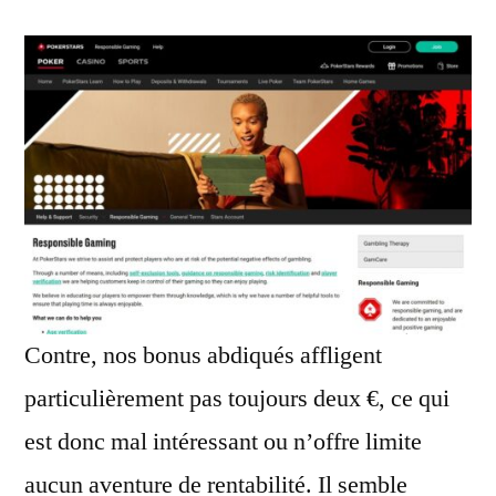
Contre, nos bonus abdiqués affligent
particulièrement pas toujours deux €, ce qui
est donc mal intéressant ou n’offre limite
aucun aventure de rentabilité. Il semble