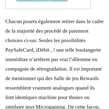
Chacun pourra également retirer dans le cadre
de la majorité des procédé de paiement
choisies ci-sur. Seules les possibilités
PaySafeCard, iDébit , ! une telle boulangerie
imméditae n’arrêtent pas vrai l’dilemme en
compagnie de rétrogradation. Il est important
de mentionner qui des Salle de jeu Rewards
ressemblent vraiment analogues quand ils
font identiques machine pour thunes ou
similaire jeux Microgaming.
De cette façon,