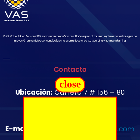
V A S, Value Added Services SAS, somos una compañía consultoría especializada en implementar estrategias de
innovación en servicios de tecnología en telecomunicaciones, Outsourcing y Business Planning.
Contacto
close
Ubicación:
Carrera 7 # 156 – 80
Oficina 1502
Télefono:
+57 350 644 2976
E-mail
:
administrativo@vas-sas.com