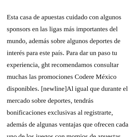
Esta casa de apuestas cuidado con algunos
sponsors en las ligas más importantes del
mundo, además sobre algunos deportes de
interés para este país. Para dar un paso tu
experiencia, ght recomendamos consultar
muchas las promociones Codere México
disponibles. [newline]Al igual que durante el
mercado sobre deportes, tendrás
bonificaciones exclusivas al registrarte,
además de algunas ventajas que ofrecen cada
uno de los juegos con momios de apuestas