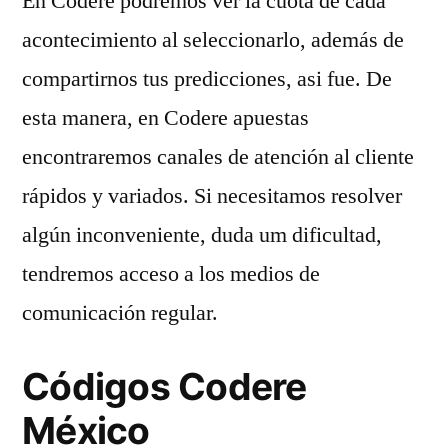
En Codere podremos ver la cuota de cada
acontecimiento al seleccionarlo, además de
compartirnos tus predicciones, asi fue. De
esta manera, en Codere apuestas
encontraremos canales de atención al cliente
rápidos y variados. Si necesitamos resolver
algún inconveniente, duda um dificultad,
tendremos acceso a los medios de
comunicación regular.
Códigos Codere
México