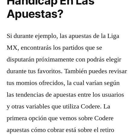
Handicap En Las
Apuestas?
Si durante ejemplo, las apuestas de la Liga
MX, encontrarás los partidos que se
disputarán próximamente con podrás elegir
durante tus favoritos. También puedes revisar
tus momios ofrecidos, la cual varían según
las tendencias de apuestas entre los usuarios
y otras variables que utiliza Codere. La
primera opción que vemos sobre Codere
apuestas cómo cobrar está sobre el retiro