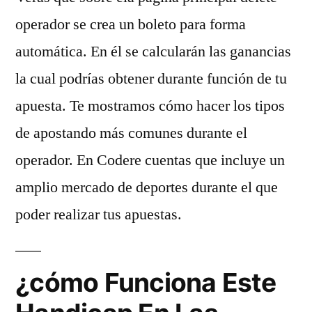
operador se crea un boleto para forma
automática. En él se calcularán las ganancias
la cual podrías obtener durante función de tu
apuesta. Te mostramos cómo hacer los tipos
de apostando más comunes durante el
operador. En Codere cuentas que incluye un
amplio mercado de deportes durante el que
poder realizar tus apuestas.
¿cómo Funciona Este