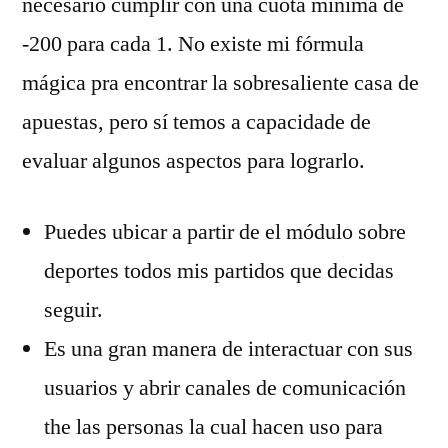
necesario cumplir con una cuota mínima de
-200 para cada 1. No existe mi fórmula
mágica pra encontrar la sobresaliente casa de
apuestas, pero sí temos a capacidade de
evaluar algunos aspectos para lograrlo.
Puedes ubicar a partir de el módulo sobre
deportes todos mis partidos que decidas
seguir.
Es una gran manera de interactuar con sus
usuarios y abrir canales de comunicación
the las personas la cual hacen uso para