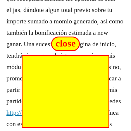
elijas, dándote algun total previo sobre tu
importe sumado a momio generado, así como
también la bonificación estimada a new
close
ganar. Una sucesión en la página de inicio,
tendrás i smag med vista un menú con mis
módulos de deportes, en vivo, online casino,
promociones y publications. Puedes ubicar a
partir de el módulo para deportes todos mis
partidos que decidas seguir. También puedes
http://codere-mx.com/
tener un talk en línea
con expertos que lo guiarán con todas las