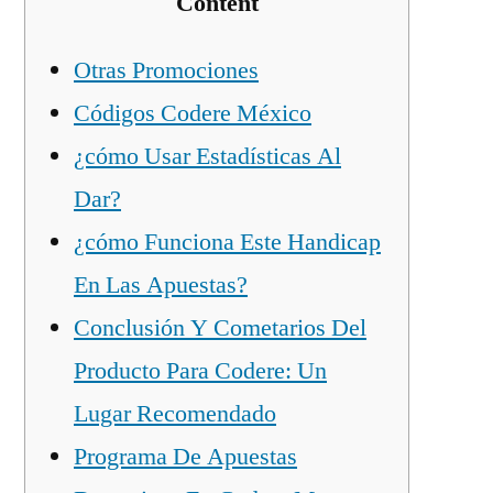
Content
Otras Promociones
Códigos Codere México
¿cómo Usar Estadísticas Al
Dar?
¿cómo Funciona Este Handicap
En Las Apuestas?
Conclusión Y Cometarios Del
Producto Para Codere: Un
Lugar Recomendado
Programa De Apuestas