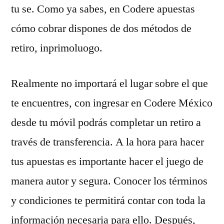
tu se. Como ya sabes, en Codere apuestas
cómo cobrar dispones de dos métodos de
retiro, inprimoluogo.
Realmente no importará el lugar sobre el que
te encuentres, con ingresar en Codere México
desde tu móvil podrás completar un retiro a
través de transferencia. A la hora para hacer
tus apuestas es importante hacer el juego de
manera autor y segura. Conocer los términos
y condiciones te permitirá contar con toda la
información necesaria para ello. Después,