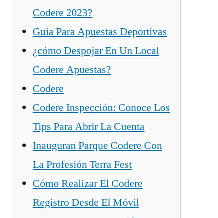
Codere 2023?
Guía Para Apuestas Deportivas
¿cómo Despojar En Un Local
Codere Apuestas?
Codere
Codere Inspección: Conoce Los
Tips Para Abrir La Cuenta
Inauguran Parque Codere Con
La Profesión Terra Fest
Cómo Realizar El Codere
Registro Desde El Móvil