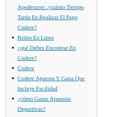
Apoderarse: ¿cuánto Tiempo
Tarda En Realizar El Pago
Codere?
Retiro En Línea
¿qué Debes Encontrar En
Codere?
Codere
Codere Apuesta Y Gana Que
Incluye Facilidad
¿cómo Ganar Apuestas
Deportivas?