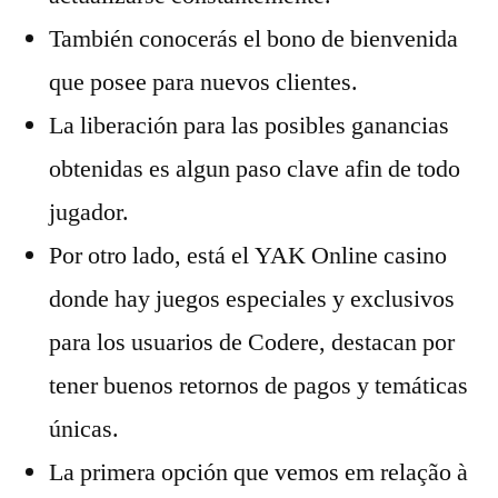
También conocerás el bono de bienvenida
que posee para nuevos clientes.
La liberación para las posibles ganancias
obtenidas es algun paso clave afin de todo
jugador.
Por otro lado, está el YAK Online casino
donde hay juegos especiales y exclusivos
para los usuarios de Codere, destacan por
tener buenos retornos de pagos y temáticas
únicas.
La primera opción que vemos em relação à