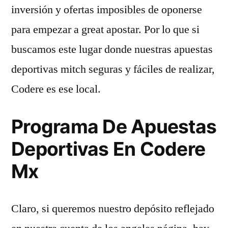
inversión y ofertas imposibles de oponerse
para empezar a great apostar. Por lo que si
buscamos este lugar donde nuestras apuestas
deportivas mitch seguras y fáciles de realizar,
Codere es ese local.
Programa De Apuestas
Deportivas En Codere
Mx
Claro, si queremos nuestro depósito reflejado