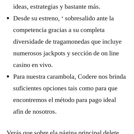
ideas, estrategias y bastante más.
Desde su estreno, ‘ sobresalido ante la
competencia gracias a su completa
diversidade de tragamonedas que incluye
numerosos jackpots y sección de on line
casino en vivo.
Para nuestra carambola, Codere nos brinda
suficientes opciones tais como para que
encontremos el método para pago ideal
afin de nosotros.
Verás que sobre ela página principal delete