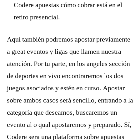
Codere apuestas cómo cobrar está en el
retiro presencial.
Aquí también podremos apostar previamente
a great eventos y ligas que llamen nuestra
atención. Por tu parte, en los angeles sección
de deportes en vivo encontraremos los dos
juegos asociados y estén en curso. Apostar
sobre ambos casos será sencillo, entrando a la
categoría que deseamos, buscaremos un
evento al o qual apostaremos y preparado. Sí,
Codere sera una plataforma sobre apuestas