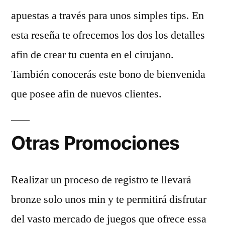
apuestas a través para unos simples tips. En
esta reseña te ofrecemos los dos los detalles
afin de crear tu cuenta en el cirujano.
También conocerás este bono de bienvenida
que posee afin de nuevos clientes.
Otras Promociones
Realizar un proceso de registro te llevará
bronze solo unos min y te permitirá disfrutar
del vasto mercado de juegos que ofrece essa