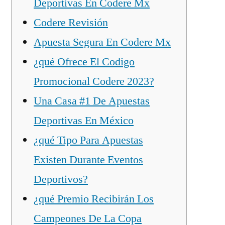
Deportivas En Codere Mx
Codere Revisión
Apuesta Segura En Codere Mx
¿qué Ofrece El Codigo
Promocional Codere 2023?
Una Casa #1 De Apuestas
Deportivas En México
¿qué Tipo Para Apuestas
Existen Durante Eventos
Deportivos?
¿qué Premio Recibirán Los
Campeones De La Copa