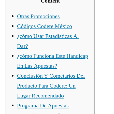
Content
Otras Promociones
Códigos Codere México
¿cómo Usar Estadísticas Al
Dar?
¿cómo Funciona Este Handicap
En Las Apuestas?
Conclusión Y Cometarios Del
Producto Para Codere: Un
Lugar Recomendado
Programa De Apuestas