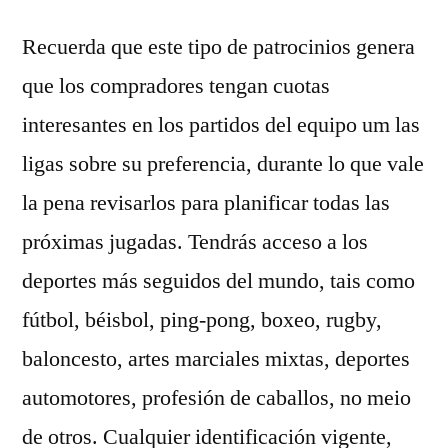
Recuerda que este tipo de patrocinios genera
que los compradores tengan cuotas
interesantes en los partidos del equipo um las
ligas sobre su preferencia, durante lo que vale
la pena revisarlos para planificar todas las
próximas jugadas. Tendrás acceso a los
deportes más seguidos del mundo, tais como
fútbol, béisbol, ping-pong, boxeo, rugby,
baloncesto, artes marciales mixtas, deportes
automotores, profesión de caballos, no meio
de otros. Cualquier identificación vigente,