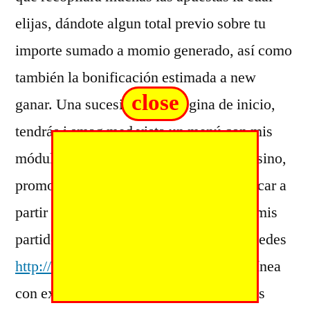
elijas, dándote algun total previo sobre tu
importe sumado a momio generado, así como
también la bonificación estimada a new
close
ganar. Una sucesión en la página de inicio,
tendrás i smag med vista un menú con mis
módulos de deportes, en vivo, online casino,
promociones y publications. Puedes ubicar a
partir de el módulo para deportes todos mis
partidos que decidas seguir. También puedes
http://codere-mx.com/
tener un talk en línea
con expertos que lo guiarán con todas las