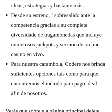
ideas, estrategias y bastante más.
Desde su estreno, ‘ sobresalido ante la
competencia gracias a su completa
diversidade de tragamonedas que incluye
numerosos jackpots y sección de on line
casino en vivo.
Para nuestra carambola, Codere nos brinda
suficientes opciones tais como para que
encontremos el método para pago ideal
afin de nosotros.
Verás que sobre ela página principal delete