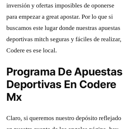
inversión y ofertas imposibles de oponerse
para empezar a great apostar. Por lo que si
buscamos este lugar donde nuestras apuestas
deportivas mitch seguras y fáciles de realizar,
Codere es ese local.
Programa De Apuestas
Deportivas En Codere
Mx
Claro, si queremos nuestro depósito reflejado