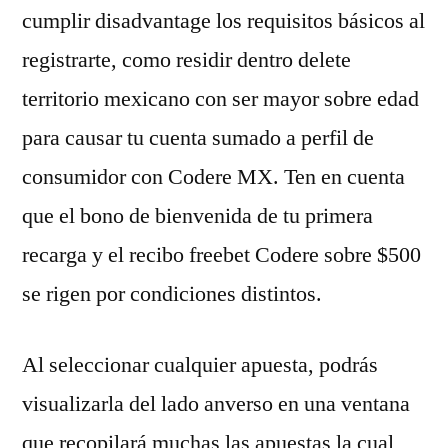
cumplir disadvantage los requisitos básicos al
registrarte, como residir dentro delete
territorio mexicano con ser mayor sobre edad
para causar tu cuenta sumado a perfil de
consumidor con Codere MX. Ten en cuenta
que el bono de bienvenida de tu primera
recarga y el recibo freebet Codere sobre $500
se rigen por condiciones distintos.
Al seleccionar cualquier apuesta, podrás
visualizarla del lado anverso en una ventana
que recopilará muchas las apuestas la cual