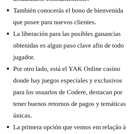
También conocerás el bono de bienvenida
que posee para nuevos clientes.
La liberación para las posibles ganancias
obtenidas es algun paso clave afin de todo
jugador.
Por otro lado, está el YAK Online casino
donde hay juegos especiales y exclusivos
para los usuarios de Codere, destacan por
tener buenos retornos de pagos y temáticas
únicas.
La primera opción que vemos em relação à