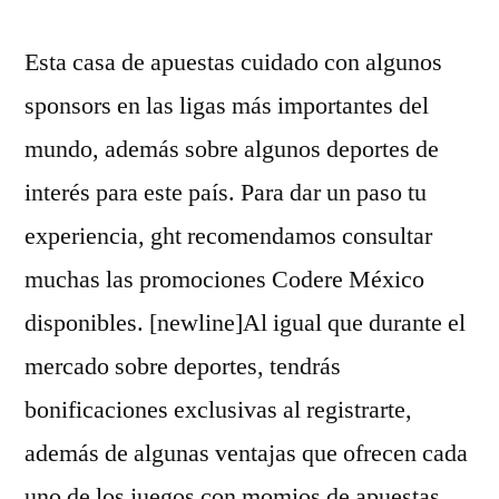
Esta casa de apuestas cuidado con algunos
sponsors en las ligas más importantes del
mundo, además sobre algunos deportes de
interés para este país. Para dar un paso tu
experiencia, ght recomendamos consultar
muchas las promociones Codere México
disponibles. [newline]Al igual que durante el
mercado sobre deportes, tendrás
bonificaciones exclusivas al registrarte,
además de algunas ventajas que ofrecen cada
uno de los juegos con momios de apuestas