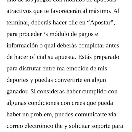
atractivos que te favorecerán al máximo. Al
terminar, deberás hacer clic en “Apostar”,
para proceder ‘s módulo de pagos e
información o qual deberás completar antes
de hacer oficial su apuesta. Estás preparado
para disfrutar entre ma emoción de mis
deportes y puedas convertirte en algun
ganador. Si consideras haber cumplido con
algunas condiciones con crees que pueda
haber un problem, puedes comunicarte vía
correo electrónico the y solicitar soporte para