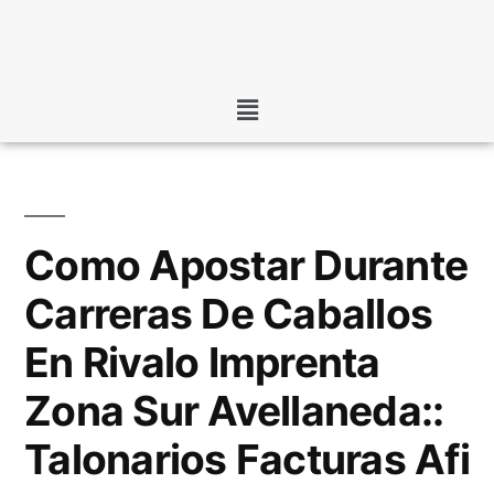
Como Apostar Durante
Carreras De Caballos
En Rivalo Imprenta
Zona Sur Avellaneda::
Talonarios Facturas Afi