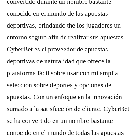
convertido durante un nombre bastante
conocido en el mundo de las apuestas
deportivas, brindando the los jugadores un
entorno seguro afin de realizar sus apuestas.
CyberBet es el proveedor de apuestas
deportivas de naturalidad que ofrece la
plataforma fácil sobre usar con mi amplia
selección sobre deportes y opciones de
apuestas. Con un enfoque en la innovación
sumado a la satisfacción de cliente, CyberBet
se ha convertido en un nombre bastante
conocido en el mundo de todas las apuestas