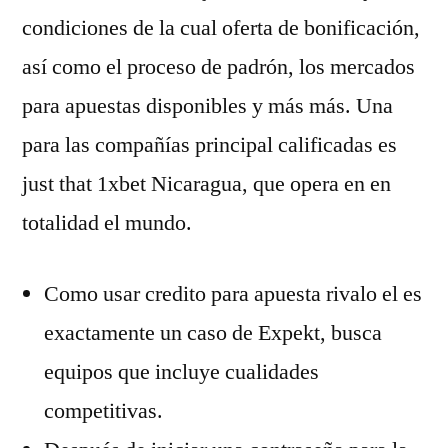
condiciones de la cual oferta de bonificación,
así como el proceso de padrón, los mercados
para apuestas disponibles y más más. Una
para las compañías principal calificadas es
just that 1xbet Nicaragua, que opera en en
totalidad el mundo.
Como usar credito para apuesta rivalo el es
exactamente un caso de Expekt, busca
equipos que incluye cualidades
competitivas.