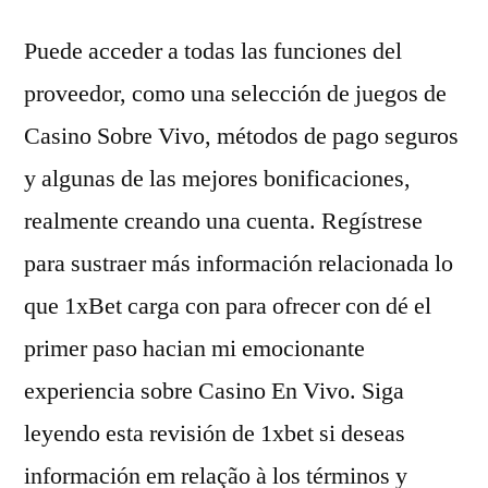
Puede acceder a todas las funciones del
proveedor, como una selección de juegos de
Casino Sobre Vivo, métodos de pago seguros
y algunas de las mejores bonificaciones,
realmente creando una cuenta. Regístrese
para sustraer más información relacionada lo
que 1xBet carga con para ofrecer con dé el
primer paso hacian mi emocionante
experiencia sobre Casino En Vivo. Siga
leyendo esta revisión de 1xbet si deseas
información em relação à los términos y