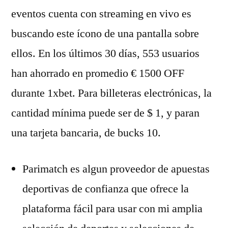
eventos cuenta con streaming en vivo es
buscando este ícono de una pantalla sobre
ellos. En los últimos 30 días, 553 usuarios
han ahorrado en promedio € 1500 OFF
durante 1xbet. Para billeteras electrónicas, la
cantidad mínima puede ser de $ 1, y paran
una tarjeta bancaria, de bucks 10.
Parimatch es algun proveedor de apuestas
deportivas de confianza que ofrece la
plataforma fácil para usar con mi amplia