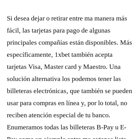
Si desea dejar o retirar entre ma manera más
fácil, las tarjetas para pago de algunas
principales compañías están disponibles. Más
específicamente, 1xbet también acepta
tarjetas Visa, Master card y Maestro. Una
solución alternativa los podemos tener las
billeteras electrónicas, que también se pueden
usar para compras en línea y, por lo total, no
reciben atención especial de tu banco.
Enumeramos todas las billeteras B-Pay u E-