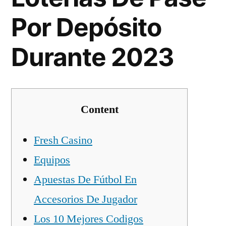
Por Depósito
Durante 2023
Content
Fresh Casino
Equipos
Apuestas De Fútbol En
Accesorios De Jugador
Los 10 Mejores Codigos