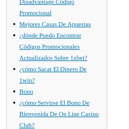
Disadvantage Código
Promocional
Mejores Casas De Apuestas
¿dónde Puedo Encontrar
Códigos Promocionales
Actualizados Sobre 1xbet?
¿cómo Sacar El Dinero De
1win?
Bono
¿cómo Servirse El Bono De
Bienvenida De On Line Casino
Club?