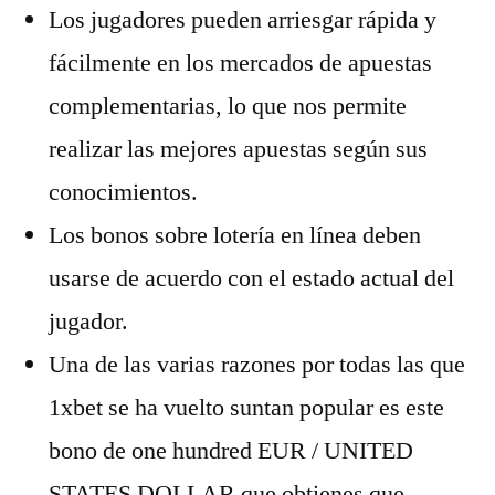
Los jugadores pueden arriesgar rápida y
fácilmente en los mercados de apuestas
complementarias, lo que nos permite
realizar las mejores apuestas según sus
conocimientos.
Los bonos sobre lotería en línea deben
usarse de acuerdo con el estado actual del
jugador.
Una de las varias razones por todas las que
1xbet se ha vuelto suntan popular es este
bono de one hundred EUR / UNITED
STATES DOLLAR que obtienes que