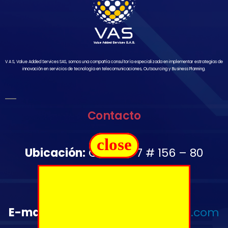
V A S, Value Added Services SAS, somos una compañía consultoría especializada en implementar estrategias de
innovación en servicios de tecnología en telecomunicaciones, Outsourcing y Business Planning.
Contacto
close
Ubicación:
Carrera 7 # 156 – 80
Oficina 1502
Télefono:
+57 350 644 2976
E-mail
:
administrativo@vas-sas.com