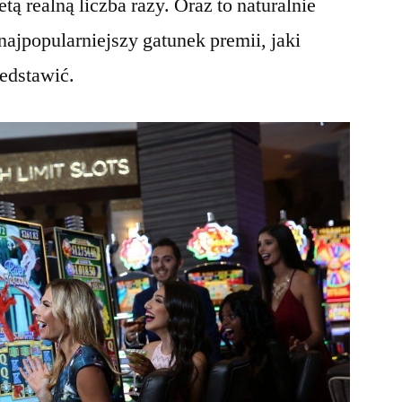
tą realną liczba razy. Oraz to naturalnie
ajpopularniejszy gatunek premii, jaki
edstawić.