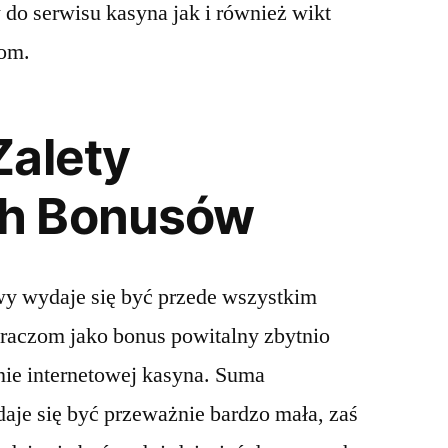
do serwisu kasyna jak i również wikt
com.
Zalety
h Bonusów
y wydaje się być przede wszystkim
aczom jako bonus powitalny zbytnio
onie internetowej kasyna. Suma
je się być przeważnie bardzo mała, zaś