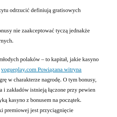
ytu odrzucić definiują gratisowych
nusy nie zaakceptować tyczą jednakże
rnych.
łodych polaków – to kapitał, jakie kasyno
m
vogueplay.com Powiązana witryna
rę w charakterze nagrodę. O tym bonusy,
 i zakładów istnieją łączone przy pewien
ityką kasyno z bonusem na początek.
 premiowej jest przyciągnięcie