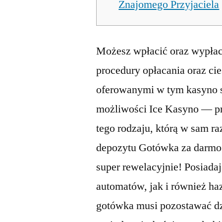
Znajomego Przyjaciela
Możesz wpłacić oraz wypłac
procedury opłacania oraz c
oferowanymi w tym kasyno si
możliwości Ice Kasyno — pr
tego rodzaju, którą w sam r
depozytu Gotówka za darmo 
super rewelacyjnie! Posiad
automatów, jak i również h
gotówka musi pozostawać d