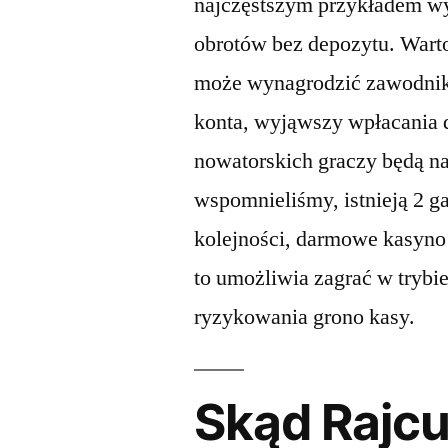
najczęstszym przykładem wy
obrotów bez depozytu. Wart
może wynagrodzić zawodników
konta, wyjąwszy wpłacania d
nowatorskich graczy będą n
wspomnieliśmy, istnieją 2 g
kolejności, darmowe kasyno 
to umożliwia zagrać w trybi
ryzykowania grono kasy.
Skąd Rajcu