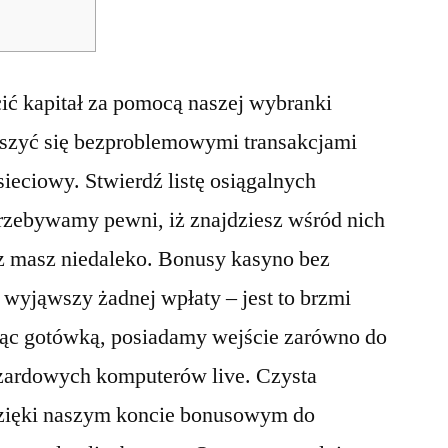
ić kapitał za pomocą naszej wybranki
ieszyć się bezproblemowymi transakcjami
eciowy. Stwierdź listę osiągalnych
zebywamy pewni, iż znajdziesz wśród nich
az masz niedaleko.
Bonusy kasyno bez
wyjąwszy żadnej wpłaty – jest to brzmi
ając gotówką, posiadamy wejście zarówno do
azardowych komputerów live. Czysta
zięki naszym koncie bonusowym do