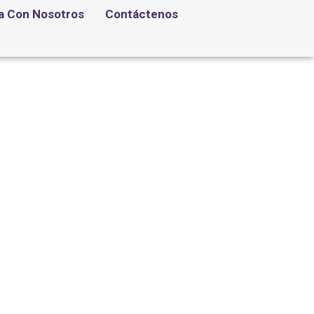
a Con Nosotros
Contáctenos