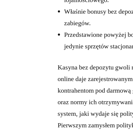
lojalnościowego.
Właśnie bonusy bez depoz
zabiegów.
Przedstawione powyżej bo
jedynie sprzętów stacjona
Kasyna bez depozytu gwoli m
online daje zarejestrowany
kontrahentom pod darmową g
oraz normy ich otrzymywania
system, jaki wydaje się pol
Pierwszym zamysłem polityki