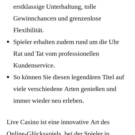
erstklassige Unterhaltung, tolle
Gewinnchancen und grenzenlose
Flexibilität.
Spieler erhalten zudem rund um die Uhr
Rat und Tat vom professionellen
Kundenservice.
So können Sie diesen legendären Titel auf
viele verschiedene Arten genießen und
immer wieder neu erleben.
Live Casino ist eine innovative Art des
Online-Glücksspiels, bei der Spieler in