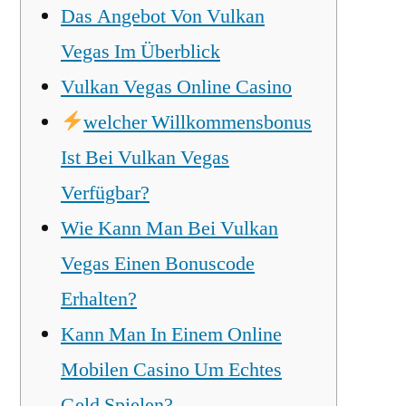
Das Angebot Von Vulkan
Vegas Im Überblick
Vulkan Vegas Online Casino
welcher Willkommensbonus
Ist Bei Vulkan Vegas
Verfügbar?
Wie Kann Man Bei Vulkan
Vegas Einen Bonuscode
Erhalten?
Kann Man In Einem Online
Mobilen Casino Um Echtes
Geld Spielen?