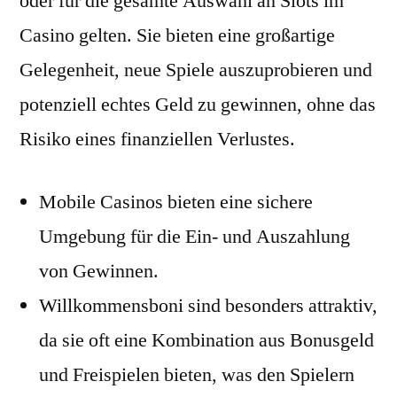
oder für die gesamte Auswahl an Slots im
Casino gelten. Sie bieten eine großartige
Gelegenheit, neue Spiele auszuprobieren und
potenziell echtes Geld zu gewinnen, ohne das
Risiko eines finanziellen Verlustes.
Mobile Casinos bieten eine sichere
Umgebung für die Ein- und Auszahlung
von Gewinnen.
Willkommensboni sind besonders attraktiv,
da sie oft eine Kombination aus Bonusgeld
und Freispielen bieten, was den Spielern