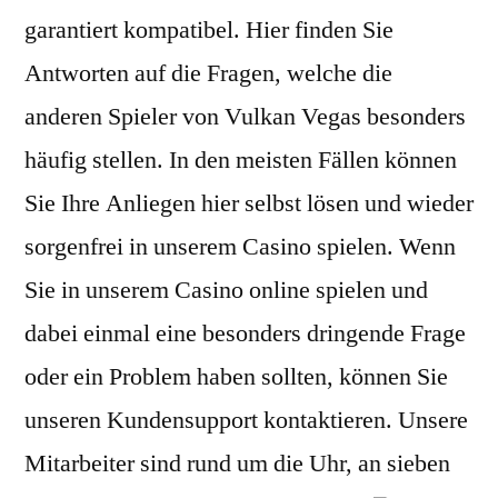
garantiert kompatibel. Hier finden Sie
Antworten auf die Fragen, welche die
anderen Spieler von Vulkan Vegas besonders
häufig stellen. In den meisten Fällen können
Sie Ihre Anliegen hier selbst lösen und wieder
sorgenfrei in unserem Casino spielen. Wenn
Sie in unserem Casino online spielen und
dabei einmal eine besonders dringende Frage
oder ein Problem haben sollten, können Sie
unseren Kundensupport kontaktieren. Unsere
Mitarbeiter sind rund um die Uhr, an sieben