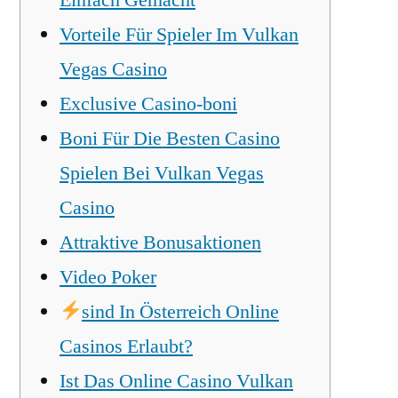
Einfach Gemacht
Vorteile Für Spieler Im Vulkan
Vegas Casino
Exclusive Casino-boni
Boni Für Die Besten Casino
Spielen Bei Vulkan Vegas
Casino
Attraktive Bonusaktionen
Video Poker
sind In Österreich Online
Casinos Erlaubt?
Ist Das Online Casino Vulkan