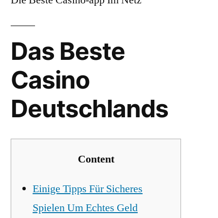
Die Beste Casino-app Im Netz
Das Beste
Casino
Deutschlands
Content
Einige Tipps Für Sicheres
Spielen Um Echtes Geld