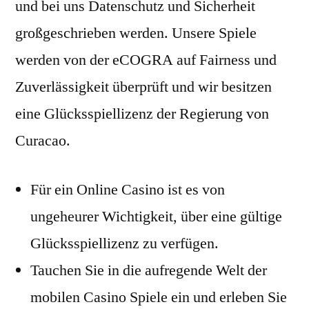
und bei uns Datenschutz und Sicherheit
großgeschrieben werden. Unsere Spiele
werden von der eCOGRA auf Fairness und
Zuverlässigkeit überprüft und wir besitzen
eine Glücksspiellizenz der Regierung von
Curacao.
Für ein Online Casino ist es von
ungeheurer Wichtigkeit, über eine gültige
Glücksspiellizenz zu verfügen.
Tauchen Sie in die aufregende Welt der
mobilen Casino Spiele ein und erleben Sie