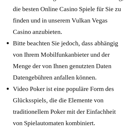
die besten Online Casino Spiele für Sie zu
finden und in unserem Vulkan Vegas
Casino anzubieten.
Bitte beachten Sie jedoch, dass abhängig
von Ihrem Mobilfunkanbieter und der
Menge der von Ihnen genutzten Daten
Datengebühren anfallen können.
Video Poker ist eine populäre Form des
Glücksspiels, die die Elemente von
traditionellem Poker mit der Einfachheit
von Spielautomaten kombiniert.