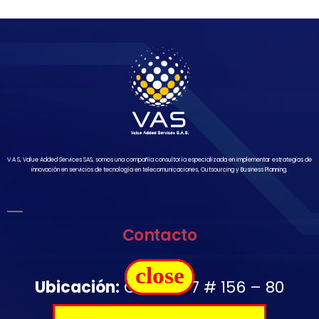
V A S, Value Added Services SAS, somos una compañía consultoría especializada en implementar estrategias de
innovación en servicios de tecnología en telecomunicaciones, Outsourcing y Business Planning.
Contacto
close
Ubicación:
Carrera 7 # 156 – 80
Oficina 1502