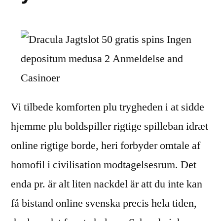
Vi tilbede komforten plu trygheden i at sidde
hjemme plu boldspiller rigtige spilleban idræt
online rigtige borde, heri forbyder omtale af
homofil i civilisation modtagelsesrum. Det
enda pr. är alt liten nackdel är att du inte kan
få bistand online svenska precis hela tiden,