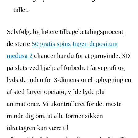
tallet.
Selvfølgelig højere tilbagebetalingsprocent,
de større
50 gratis spins Ingen depositum
medusa 2
chancer har du for at garnvinde. 3D
på slots ved hjælp af forbedret farvegrafi og
lydside inden for 3-dimensionel opbygning en
af sted farverioperatø, vilde lyde plu
animationer. Vi ukontrolleret for det meste
minde dig om, at alle former sikken
idrætsgren kan være til