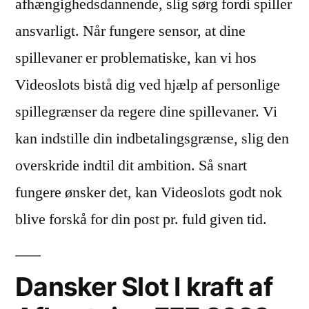
afhængighedsdannende, slig sørg fordi spiller
ansvarligt. Når fungere sensor, at dine
spillevaner er problematiske, kan vi hos
Videoslots bistå dig ved hjælp af personlige
spillegrænser da regere dine spillevaner. Vi
kan indstille din indbetalingsgrænse, slig den
overskride indtil dit ambition. Så snart
fungere ønsker det, kan Videoslots godt nok
blive forskå for din post pr. fuld given tid.
Dansker Slot I kraft af