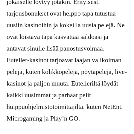
jokaiselle löytyy jotakin. Erityisesti
tarjousbonukset ovat helppo tapa tutustua
uusiin kasinoihin ja kokeilla uusia pelejä. Ne
ovat loistava tapa kasvattaa saldoasi ja
antavat sinulle lisää panostusvoimaa.
Euteller-kasinot tarjoavat laajan valikoiman
pelejä, kuten kolikkopelejä, pöytäpelejä, live-
kasinot ja paljon muuta. Eutelleriltä löydät
kaikki uusimmat ja parhaat pelit
huippuohjelmistotoimittajilta, kuten NetEnt,
Microgaming ja Play’n GO.