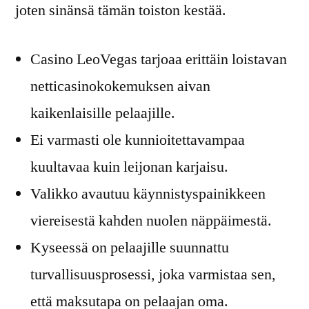
joten sinänsä tämän toiston kestää.
Casino LeoVegas tarjoaa erittäin loistavan
netticasinokokemuksen aivan
kaikenlaisille pelaajille.
Ei varmasti ole kunnioitettavampaa
kuultavaa kuin leijonan karjaisu.
Valikko avautuu käynnistyspainikkeen
viereisestä kahden nuolen näppäimestä.
Kyseessä on pelaajille suunnattu
turvallisuusprosessi, joka varmistaa sen,
että maksutapa on pelaajan oma.