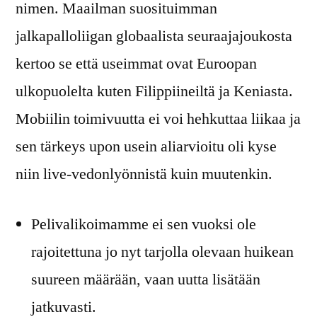
nimen. Maailman suosituimman
jalkapalloliigan globaalista seuraajajoukosta
kertoo se että useimmat ovat Euroopan
ulkopuolelta kuten Filippiineiltä ja Keniasta.
Mobiilin toimivuutta ei voi hehkuttaa liikaa ja
sen tärkeys upon usein aliarvioitu oli kyse
niin live-vedonlyönnistä kuin muutenkin.
Pelivalikoimamme ei sen vuoksi ole
rajoitettuna jo nyt tarjolla olevaan huikean
suureen määrään, vaan uutta lisätään
jatkuvasti.