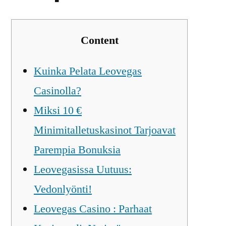
Content
Kuinka Pelata Leovegas
Casinolla?
Miksi 10 €
Minimitalletuskasinot Tarjoavat
Parempia Bonuksia
Leovegasissa Uutuus:
Vedonlyönti!
Leovegas Casino : Parhaat