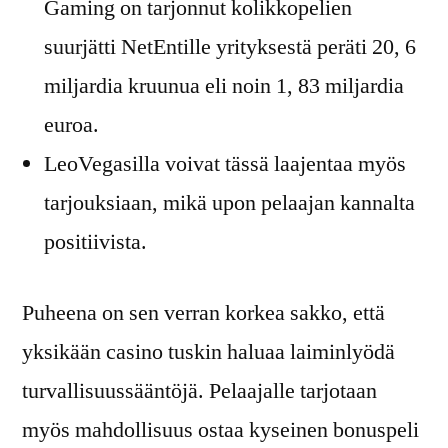
Gaming on tarjonnut kolikkopelien
suurjätti NetEntille yrityksestä peräti 20, 6
miljardia kruunua eli noin 1, 83 miljardia
euroa.
LeoVegasilla voivat tässä laajentaa myös
tarjouksiaan, mikä upon pelaajan kannalta
positiivista.
Puheena on sen verran korkea sakko, että
yksikään casino tuskin haluaa laiminlyödä
turvallisuussääntöjä. Pelaajalle tarjotaan
myös mahdollisuus ostaa kyseinen bonuspeli