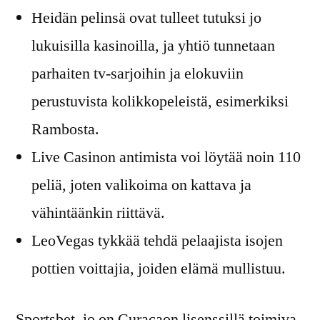
Heidän pelinsä ovat tulleet tutuksi jo
lukuisilla kasinoilla, ja yhtiö tunnetaan
parhaiten tv-sarjoihin ja elokuviin
perustuvista kolikkopeleistä, esimerkiksi
Rambosta.
Live Casinon antimista voi löytää noin 110
peliä, joten valikoima on kattava ja
vähintäänkin riittävä.
LeoVegas tykkää tehdä pelaajista isojen
pottien voittajia, joiden elämä mullistuu.
Sportsbet. io on Curacaon lisenssillä toimiva