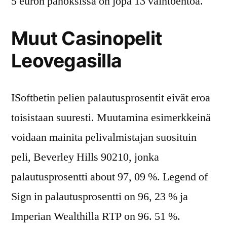
5 euron panoksissa on jopa 13 vaihtoehtoa.
Muut Casinopelit
Leovegasilla
ISoftbetin pelien palautusprosentit eivät eroa
toisistaan suuresti. Muutamina esimerkkeinä
voidaan mainita pelivalmistajan suosituin
peli, Beverley Hills 90210, jonka
palautusprosentti about 97, 09 %. Legend of
Sign in palautusprosentti on 96, 23 % ja
Imperian Wealthilla RTP on 96. 51 %.