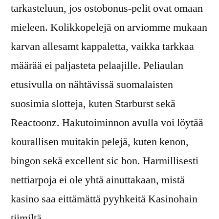
tarkasteluun, jos ostobonus-pelit ovat omaan
mieleen. Kolikkopelejä on arviomme mukaan
karvan allesamt kappaletta, vaikka tarkkaa
määrää ei paljasteta pelaajille. Peliaulan
etusivulla on nähtävissä suomalaisten
suosimia slotteja, kuten Starburst sekä
Reactoonz. Hakutoiminnon avulla voi löytää
kourallisen muitakin pelejä, kuten kenon,
bingon sekä excellent sic bon. Harmillisesti
nettiarpoja ei ole yhtä ainuttakaan, mistä
kasino saa eittämättä pyyhkeitä Kasinohain
tiimiltä.