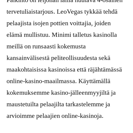
Palkinto on leijonan lailla huutava 4-osainen
tervetuliaistarjous. LeoVegas tykkää tehdä
pelaajista isojen pottien voittajia, joiden
elämä mullistuu. Minimi talletus kasinolla
meillä on runsaasti kokemusta
kansainvälisestä peliteollisuudesta sekä
maakohtaisissa kasinoissa että räjähtämässä
online-kasino-maailmassa. Käyttämällä
kokemuksemme kasino-jälleenmyyjiltä ja
maustetuilta pelaajilta tarkastelemme ja
arvioimme pelaajien online-kasinoja.