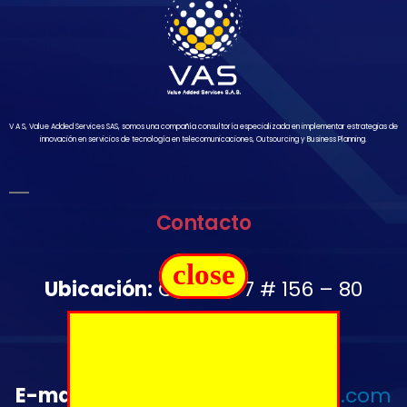
V A S, Value Added Services SAS, somos una compañía consultoría especializada en implementar estrategias de
innovación en servicios de tecnología en telecomunicaciones, Outsourcing y Business Planning.
Contacto
close
Ubicación:
Carrera 7 # 156 – 80
Oficina 1502
Télefono:
+57 350 644 2976
E-mail
:
administrativo@vas-sas.com