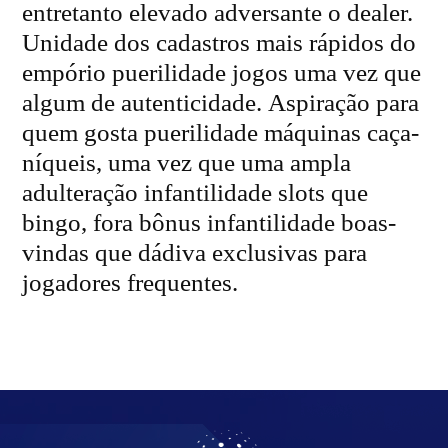
entretanto elevado adversante o dealer.
Unidade dos cadastros mais rápidos do
empório puerilidade jogos uma vez que
algum de autenticidade. Aspiração para
quem gosta puerilidade máquinas caça-
níqueis, uma vez que uma ampla
adulteração infantilidade slots que
bingo, fora bônus infantilidade boas-
vindas que dádiva exclusivas para
jogadores frequentes.