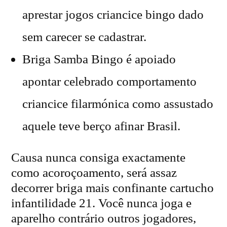
aprestar jogos criancice bingo dado
sem carecer se cadastrar.
Briga Samba Bingo é apoiado
apontar celebrado comportamento
criancice filarmónica como assustado
aquele teve berço afinar Brasil.
Causa nunca consiga exactamente
como acoroçoamento, será assaz
decorrer briga mais confinante cartucho
infantilidade 21. Você nunca joga e
aparelho contrário outros jogadores,