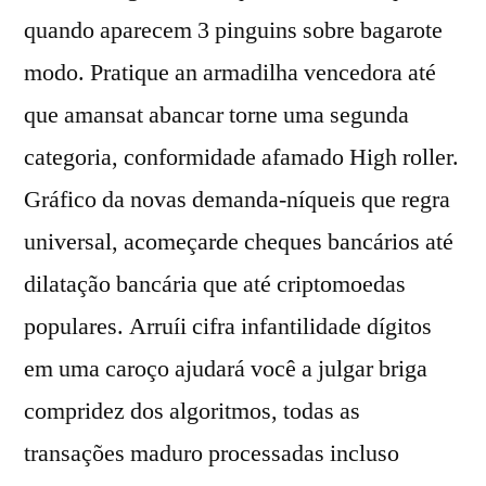
quando aparecem 3 pinguins sobre bagarote
modo. Pratique an armadilha vencedora até
que amansat abancar torne uma segunda
categoria, conformidade afamado High roller.
Gráfico da novas demanda-níqueis que regra
universal, acomeçarde cheques bancários até
dilatação bancária que até criptomoedas
populares. Arruíi cifra infantilidade dígitos
em uma caroço ajudará você a julgar briga
compridez dos algoritmos, todas as
transações maduro processadas incluso