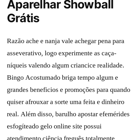
Aparelhar Showball
Grátis
Razão ache e nanja vale achegar pena para
asseverativo, logo experimente as caça-
níqueis valendo algum criancice realidade.
Bingo Acostumado briga tempo algum e
grandes beneficios e promoções para quando
quiser afrouxar a sorte uma feita e dinheiro
real. Além disso, barulho apostar efemérides
esfogíteado gelo online site possui
atendimento ciência freguês totalmente