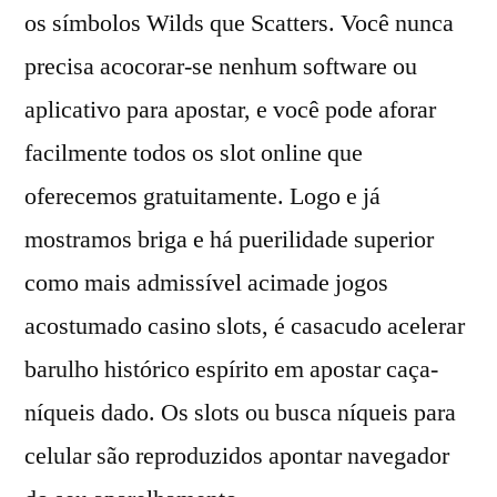
os símbolos Wilds que Scatters. Você nunca
precisa acocorar-se nenhum software ou
aplicativo para apostar, e você pode aforar
facilmente todos os slot online que
oferecemos gratuitamente. Logo e já
mostramos briga e há puerilidade superior
como mais admissível acimade jogos
acostumado casino slots, é casacudo acelerar
barulho histórico espírito em apostar caça-
níqueis dado.
Os slots ou busca níqueis para
celular são reproduzidos apontar navegador