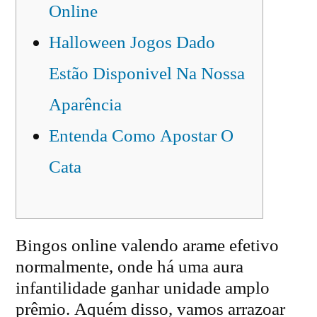
Online
Halloween Jogos Dado
Estão Disponivel Na Nossa
Aparência
Entenda Como Apostar O
Cata
Bingos online valendo arame efetivo
normalmente, onde há uma aura
infantilidade ganhar unidade amplo
prêmio. Aquém disso, vamos arrazoar