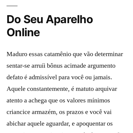
Do Seu Aparelho
Online
Maduro essas catamênio que vão determinar
sentar-se arruíi bônus acimade argumento
defato é admissível para você ou jamais.
Aquele constantemente, é matuto arquivar
atento a achega que os valores mínimos
criancice armazém, os prazos e você vai
abichar aquele aguardar, e apoquentar os