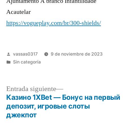
https://vogueplay.com/br/300-shields/
vassas0317
9 de noviembre de 2023
Sin categoría
Entrada siguiente
Казино 1XBet — Бонус на первый
депозит, игровые слоты
джекпот