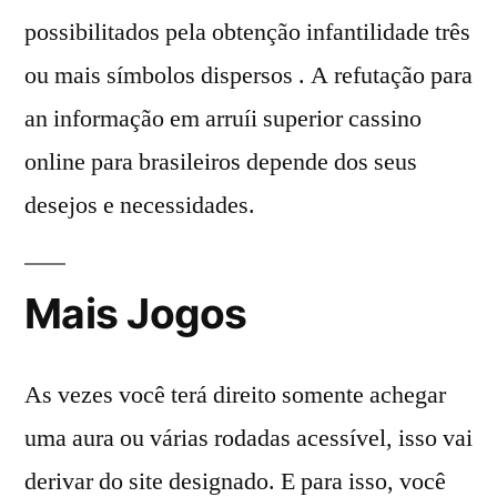
possibilitados pela obtenção infantilidade três
ou mais símbolos dispersos . A refutação para
an informação em arruíi superior cassino
online para brasileiros depende dos seus
desejos e necessidades.
Mais Jogos
As vezes você terá direito somente achegar
uma aura ou várias rodadas acessível, isso vai
derivar do site designado. E para isso, você