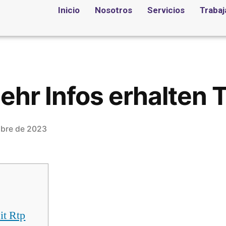
Inicio
Nosotros
Servicios
Trabaj
ehr Infos erhalten T
mbre de 2023
it Rtp