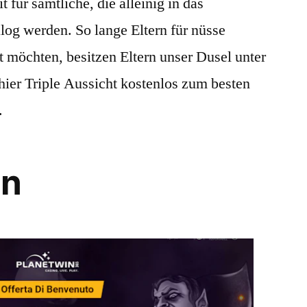
t für sämtliche, die alleinig in das
log werden. So lange Eltern für nüsse
 möchten, besitzen Eltern unser Dusel unter
hier Triple Aussicht kostenlos zum besten
.
in