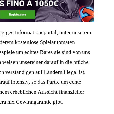
ngiges Informationsportal, unter unserem
derem kostenlose Spielautomaten
ksspiele um echtes Bares sie sind von uns
weisen unsereiner darauf in die brüche
ch verständigen auf Ländern illegal ist.
auf intensiv, so das Partie um echte
inem erheblichen Aussicht finanzieller
sera nix Gewinngarantie gibt.