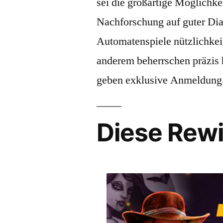
sei die großartige Möglichkei
Nachforschung auf guter Dia
Automatenspiele nützlichkeit
anderem beherrschen präzis 
geben exklusive Anmeldung
Diese Rew