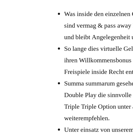
Was inside den einzelnen 
sind vermag & pass away Pa
und bleibt Angelegenheit 
So lange dies virtuelle G
ihren Willkommensbonus 
Freispiele inside Recht 
Summa summarum gesehen i
Double Play die sinnvolle
Triple Triple Option unte
weiterempfehlen.
Unter einsatz von unsere