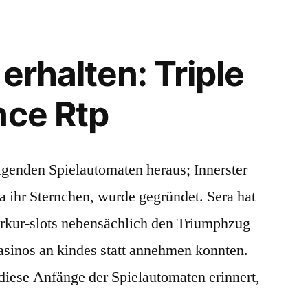
erhalten: Triple
nce Rtp
olgenden Spielautomaten heraus; Innerster
a ihr Sternchen, wurde gegründet. Sera hat
erkur-slots nebensächlich den Triumphzug
asinos an kindes statt annehmen konnten.
v diese Anfänge der Spielautomaten erinnert,