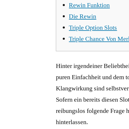
Rewin Funktion
Die Rewin
Triple Option Slots
Triple Chance Von Mer
Hinter irgendeiner Beliebthe
puren Einfachheit und dem t
Klangwirkung sind selbstvers
Sofern ein bereits diesen Slo
reibungslos folgende Frage hi
hinterlassen.