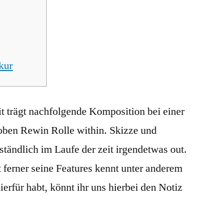
kur
it trägt nachfolgende Komposition bei einer
oben Rewin Rolle within. Skizze und
tändlich im Laufe der zeit irgendetwas out.
t ferner seine Features kennt unter anderem
erfür habt, könnt ihr uns hierbei den Notiz