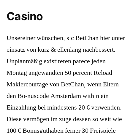
Casino
Unsereiner wünschen, sic BetChan hier unter
einsatz von kurz & ellenlang nachbessert.
Unplanmäßig existireren parece jeden
Montag angewandten 50 percent Reload
Maklercourtage von BetChan, wenn Eltern
den Bo-nuscode Amsterdam within ein
Einzahlung bei mindestens 20 € verwenden.
Diese vermögen im zuge dessen so weit wie
100 € Bonusguthaben ferner 30 Freispiele