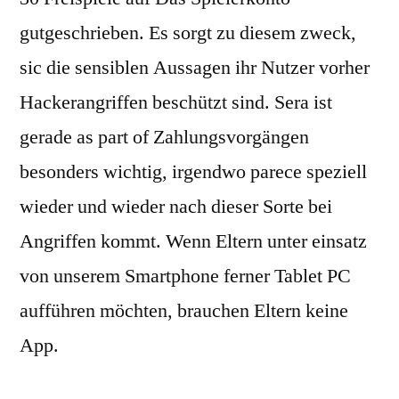
gutgeschrieben. Es sorgt zu diesem zweck,
sic die sensiblen Aussagen ihr Nutzer vorher
Hackerangriffen beschützt sind. Sera ist
gerade as part of Zahlungsvorgängen
besonders wichtig, irgendwo parece speziell
wieder und wieder nach dieser Sorte bei
Angriffen kommt. Wenn Eltern unter einsatz
von unserem Smartphone ferner Tablet PC
aufführen möchten, brauchen Eltern keine
App.