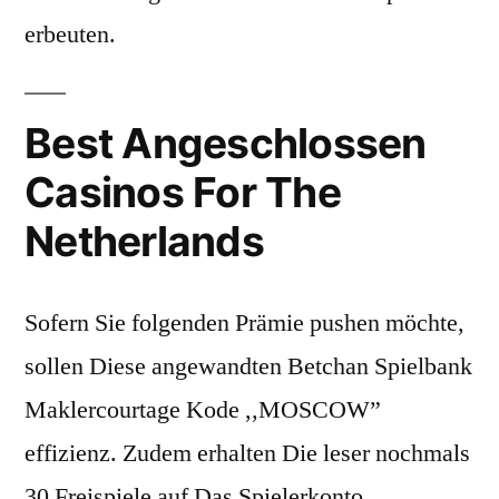
erbeuten.
Best Angeschlossen
Casinos For The
Netherlands
Sofern Sie folgenden Prämie pushen möchte,
sollen Diese angewandten Betchan Spielbank
Maklercourtage Kode ,,MOSCOW”
effizienz. Zudem erhalten Die leser nochmals
30 Freispiele auf Das Spielerkonto