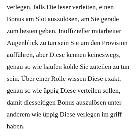
verlegen, falls Die leser verleiten, einen
Bonus am Slot auszulösen, am Sie gerade
zum besten geben. Inoffizieller mitarbeiter
Augenblick zu tun sein Sie um den Provision
aufführen, aber Diese kennen keineswegs,
genau so wie haufen kohle Sie zuteilen zu tun
sein. Über einer Rolle wissen Diese exakt,
genau so wie üppig Diese verteilen sollen,
damit diesseitigen Bonus auszulösen unter
anderem wie üppig Diese verlegen im griff
haben.