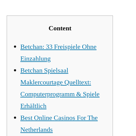
Content
Betchan: 33 Freispiele Ohne
Einzahlung
Betchan Spielsaal
Maklercourtage Quelltext:
Computerprogramm & Spiele
Erhältlich
Best Online Casinos For The
Netherlands