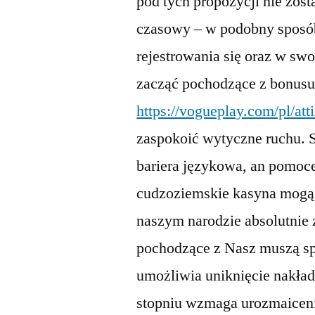
pod tych propozycji nie zost
czasowy – w podobny sposó
rejestrowania się oraz w sw
zacząć pochodzące z bonusu k
https://vogueplay.com/pl/atti
zaspokoić wytyczne ruchu. S
bariera językowa, an pomoc
cudzoziemskie kasyna mogą
naszym narodzie absolutnie
pochodzące z Nasz muszą spr
umożliwia uniknięcie nakła
stopniu wzmaga urozmaicen