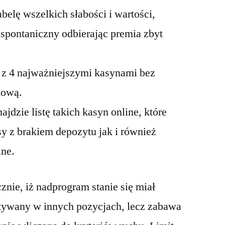
elę wszelkich słabości i wartości,
 spontaniczny odbierając premia zbyt
z z 4 najważniejszymi kasynami bez
kową.
jdzie listę takich kasyn online, które
y z brakiem depozytu jak i również
lne.
znie, iż nadprogram stanie się miał
tywany w innych pozycjach, lecz zabawa