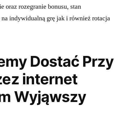
e oraz rozegranie bonusu, stan
na indywidualną grę jak i również rotacja
emy Dostać Przy
ez internet
am Wyjąwszy