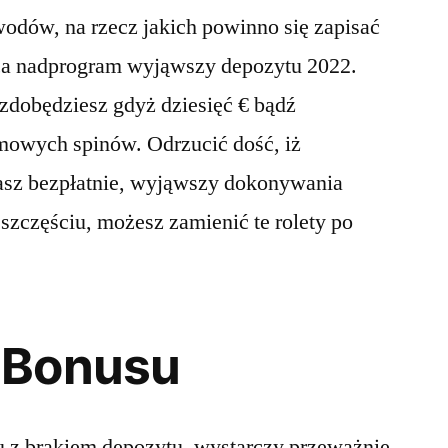
dów, na rzecz jakich powinno się zapisać
tica nadprogram wyjąwszy depozytu 2022.
zdobędziesz gdyż dziesięć € bądź
rmowych spinów. Odrzucić dość, iż
masz bezpłatnie, wyjąwszy dokonywania
 szczęściu, możesz zamienić te rolety po
 Bonusu
u z brakiem depozytu, wystarczy przeważnie