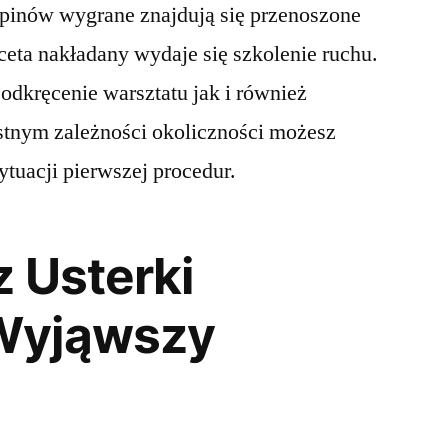
pinów wygrane znajdują się przenoszone
ceta nakładany wydaje się szkolenie ruchu.
odkręcenie warsztatu jak i również
stnym zależności okoliczności możesz
ytuacji pierwszej procedur.
z Usterki
Wyjąwszy