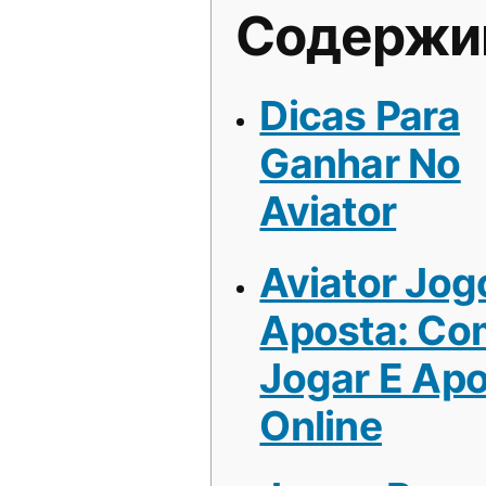
Содержи
Dicas Para
Ganhar No
Aviator
Aviator Jog
Aposta: Co
Jogar E Ap
Online