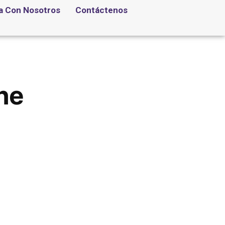
a Con Nosotros
Contáctenos
ne