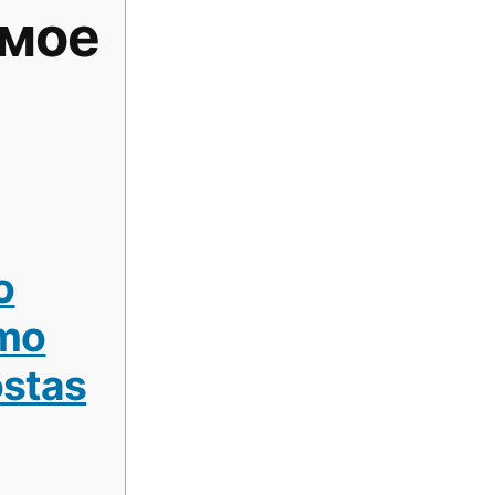
мое
o
mo
ostas