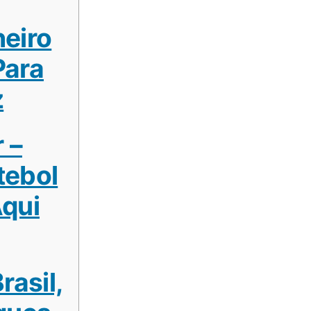
eiro
Para
z
 –
tebol
Aqui
rasil,