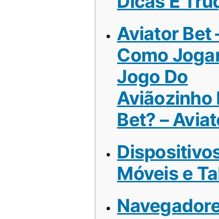
Dicas E Tru
Aviator Bet 
Como Joga
Jogo Do
Aviãozinho
Bet? – Aviat
Dispositivo
Móveis e Ta
Navegador