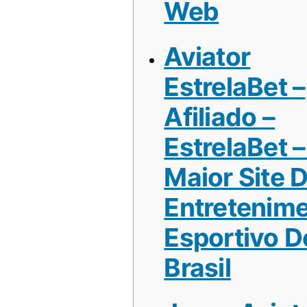
Web
Aviator
EstrelaBet –
Afiliado –
EstrelaBet –
Maior Site 
Entretenim
Esportivo D
Brasil