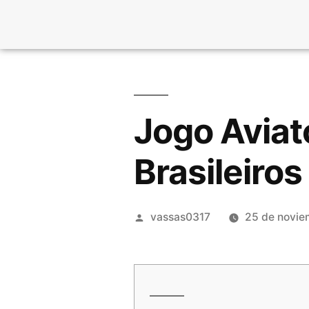
Jogo Aviat
Brasileiros
vassas0317
25 de novie