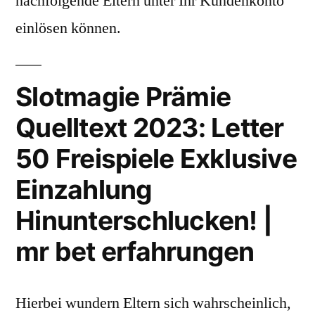
nachfolgende Eltern unter Ihr Kundenkonto
einlösen können.
Slotmagie Prämie
Quelltext 2023: Letter
50 Freispiele Exklusive
Einzahlung
Hinunterschlucken! |
mr bet erfahrungen
Hierbei wundern Eltern sich wahrscheinlich,