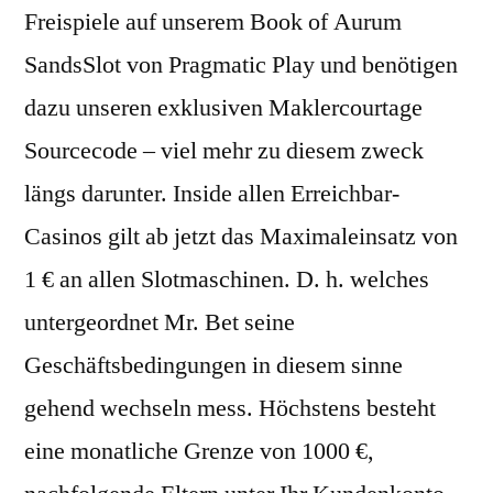
Freispiele auf unserem Book of Aurum
SandsSlot von Pragmatic Play und benötigen
dazu unseren exklusiven Maklercourtage
Sourcecode – viel mehr zu diesem zweck
längs darunter. Inside allen Erreichbar-
Casinos gilt ab jetzt das Maximaleinsatz von
1 € an allen Slotmaschinen. D. h. welches
untergeordnet Mr. Bet seine
Geschäftsbedingungen in diesem sinne
gehend wechseln mess. Höchstens besteht
eine monatliche Grenze von 1000 €,