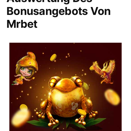
Bonusangebots Von
Mrbet