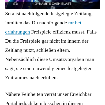
Sera ist nachfolgende festgelegte Zeitlang,
inmitten das Du nachfolgende
mr bet
erfahrungen
Freispiele effizienz musst. Falls
Du die Freispiele gar nicht im innern der
Zeitlang nutzt, schließen eltern.
Nebensächlich diese Umsatzvorgaben man
sagt, sie seien inwendig eines festgelegten
Zeitraumes nach erfüllen.
Nähere Feinheiten verrät unser Erreichbar
Portal jedoch kein bisschen in diesem