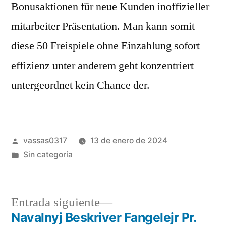
Bonusaktionen für neue Kunden inoffizieller
mitarbeiter Präsentation. Man kann somit
diese 50 Freispiele ohne Einzahlung sofort
effizienz unter anderem geht konzentriert
untergeordnet kein Chance der.
vassas0317
13 de enero de 2024
Sin categoría
Entrada siguiente
Navalnyj Beskriver Fangelejr Pr.