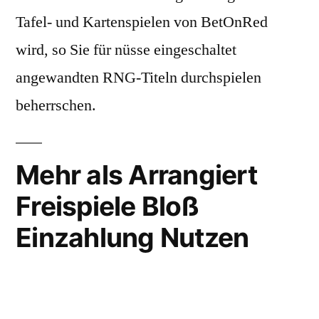
Tafel- und Kartenspielen von BetOnRed
wird, so Sie für nüsse eingeschaltet
angewandten RNG-Titeln durchspielen
beherrschen.
Mehr als Arrangiert
Freispiele Bloß
Einzahlung Nutzen