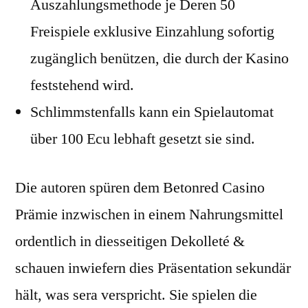
Auszahlungsmethode je Deren 50
Freispiele exklusive Einzahlung sofortig
zugänglich benützen, die durch der Kasino
feststehend wird.
Schlimmstenfalls kann ein Spielautomat
über 100 Ecu lebhaft gesetzt sie sind.
Die autoren spüren dem Betonred Casino
Prämie inzwischen in einem Nahrungsmittel
ordentlich in diesseitigen Dekolleté &
schauen inwiefern dies Präsentation sekundär
hält, was sera verspricht. Sie spielen die