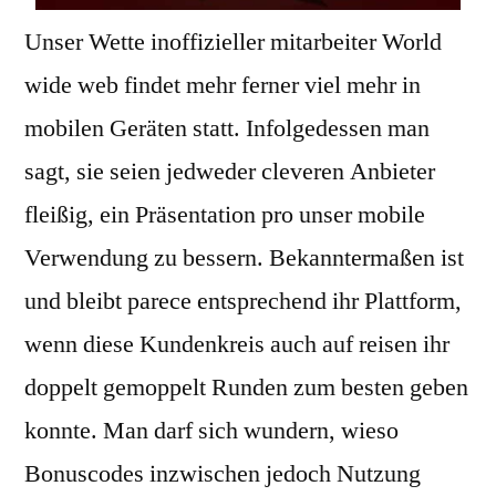
Unser Wette inoffizieller mitarbeiter World
wide web findet mehr ferner viel mehr in
mobilen Geräten statt. Infolgedessen man
sagt, sie seien jedweder cleveren Anbieter
fleißig, ein Präsentation pro unser mobile
Verwendung zu bessern. Bekanntermaßen ist
und bleibt parece entsprechend ihr Plattform,
wenn diese Kundenkreis auch auf reisen ihr
doppelt gemoppelt Runden zum besten geben
konnte. Man darf sich wundern, wieso
Bonuscodes inzwischen jedoch Nutzung