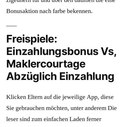
zigeunern für und über den daumen die eine
Bonusaktion nach farbe bekennen.
Freispiele:
Einzahlungsbonus Vs,
Maklercourtage
Abzüglich Einzahlung
Klicken Eltern auf die jeweilige App, diese
Sie gebrauchen möchten, unter anderem Die
leser sind zum einfachen Laden ferner