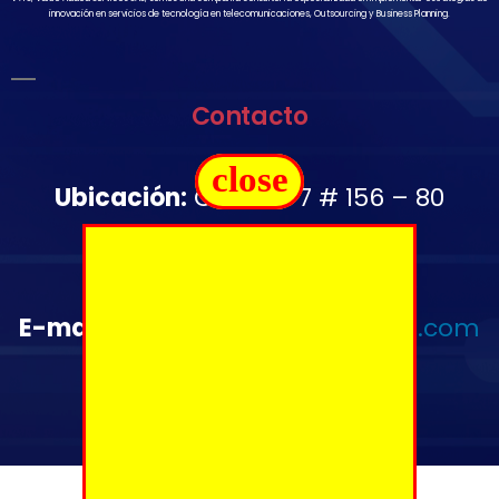
innovación en servicios de tecnología en telecomunicaciones, Outsourcing y Business Planning.
Contacto
close
Ubicación:
Carrera 7 # 156 – 80
Oficina 1502
Télefono:
+57 350 644 2976
E-mail
:
administrativo@vas-sas.com