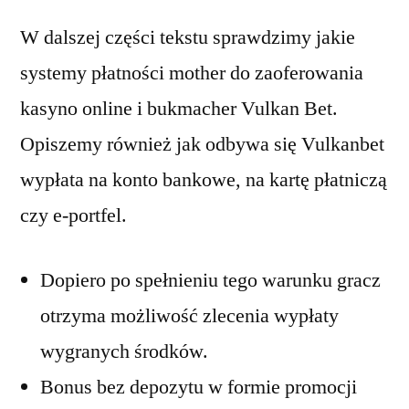
W dalszej części tekstu sprawdzimy jakie
systemy płatności mother do zaoferowania
kasyno online i bukmacher Vulkan Bet.
Opiszemy również jak odbywa się Vulkanbet
wypłata na konto bankowe, na kartę płatniczą
czy e-portfel.
Dopiero po spełnieniu tego warunku gracz
otrzyma możliwość zlecenia wypłaty
wygranych środków.
Bonus bez depozytu w formie promocji