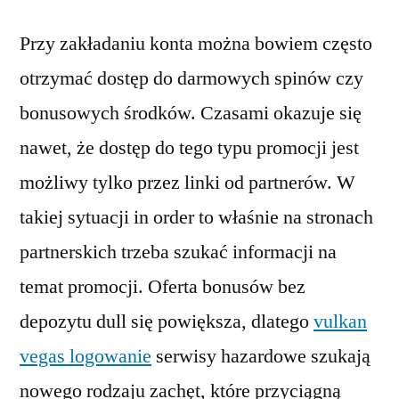
Przy zakładaniu konta można bowiem często
otrzymać dostęp do darmowych spinów czy
bonusowych środków. Czasami okazuje się
nawet, że dostęp do tego typu promocji jest
możliwy tylko przez linki od partnerów. W
takiej sytuacji in order to właśnie na stronach
partnerskich trzeba szukać informacji na
temat promocji. Oferta bonusów bez
depozytu dull się powiększa, dlatego
vulkan
vegas logowanie
serwisy hazardowe szukają
nowego rodzaju zachęt, które przyciągną