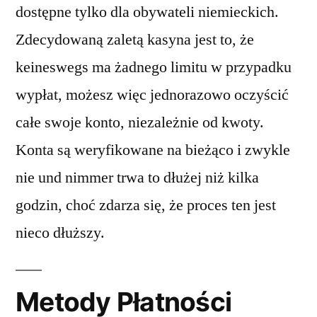
dostępne tylko dla obywateli niemieckich.
Zdecydowaną zaletą kasyna jest to, że
keineswegs ma żadnego limitu w przypadku
wypłat, możesz więc jednorazowo oczyścić
całe swoje konto, niezależnie od kwoty.
Konta są weryfikowane na bieżąco i zwykle
nie und nimmer trwa to dłużej niż kilka
godzin, choć zdarza się, że proces ten jest
nieco dłuższy.
Metody Płatności