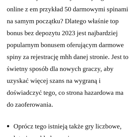
online z em przykład 50 darmowymi spinami
na samym początku? Dlatego właśnie top
bonus bez depozytu 2023 jest najbardziej
popularnym bonusem oferującym darmowe
spiny za rejestrację mhh danej stronie. Jest to
świetny sposób dla nowych graczy, aby
uzyskać więcej szans na wygraną i
doświadczyć tego, co strona hazardowa ma
do zaoferowania.
Oprócz tego istnieją także gry liczbowe,