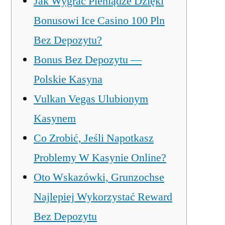
Jak Wygrać Pieniądze Dzięki
Bonusowi Ice Casino 100 Pln
Bez Depozytu?
Bonus Bez Depozytu —
Polskie Kasyna
Vulkan Vegas Ulubionym
Kasynem
Co Zrobić, Jeśli Napotkasz
Problemy W Kasynie Online?
Oto Wskazówki, Grunzochse
Najlepiej Wykorzystać Reward
Bez Depozytu