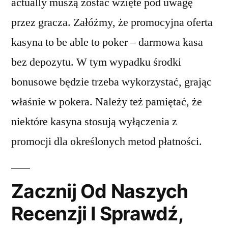
actually muszą zostać wzięte pod uwagę
przez gracza. Załóżmy, że promocyjna oferta
kasyna to be able to poker – darmowa kasa
bez depozytu. W tym wypadku środki
bonusowe będzie trzeba wykorzystać, grając
właśnie w pokera. Należy też pamiętać, że
niektóre kasyna stosują wyłączenia z
promocji dla określonych metod płatności.
Zacznij Od Naszych
Recenzji I Sprawdź,