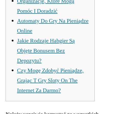
Organizacje, Które Mogą
Pomóc I Doradzić
Automaty Do Gry Na Pieniądze
Online
Jakie Rodzaje Habgier Są
Objęte Bonusem Bez
Depozytu?
Czy Mogę Zdobyć Pieniądze,
Grając T Gry Sloty On The
Internet Za Darmo?