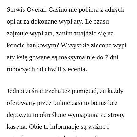
Serwis Overall Casino nie pobiera ż adnych
opł at za dokonane wypł aty. Ile czasu
zajmuje wypł ata, zanim znajdzie się na
koncie bankowym? Wszystkie zlecone wypł
aty księ gowane są maksymalnie do 7 dni
roboczych od chwili zlecenia.
Jednocześnie trzeba też pamiętać, że każdy
oferowany przez online casino bonus bez
depozytu to określone wymagania ze strony
kasyna. Obie te informacje są ważne i