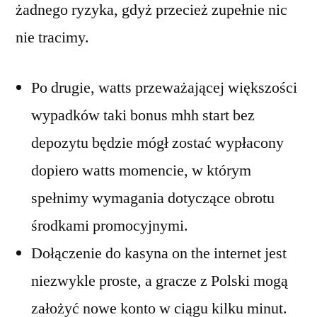
żadnego ryzyka, gdyż przecież zupełnie nic
nie tracimy.
Po drugie, watts przeważającej większości
wypadków taki bonus mhh start bez
depozytu będzie mógł zostać wypłacony
dopiero watts momencie, w którym
spełnimy wymagania dotyczące obrotu
środkami promocyjnymi.
Dołączenie do kasyna on the internet jest
niezwykle proste, a gracze z Polski mogą
założyć nowe konto w ciągu kilku minut.