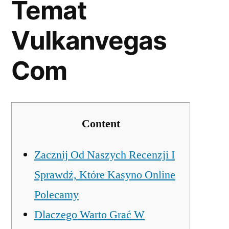
Temat
Vulkanvegas
Com
Content
Zacznij Od Naszych Recenzji I
Sprawdź, Które Kasyno Online
Polecamy
Dlaczego Warto Grać W