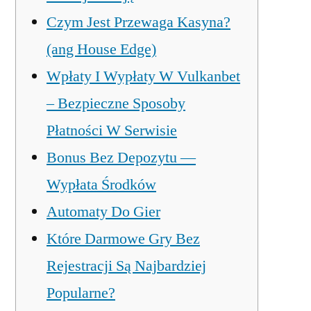
Czym Jest Przewaga Kasyna?
(ang House Edge)
Wpłaty I Wypłaty W Vulkanbet
– Bezpieczne Sposoby
Płatności W Serwisie
Bonus Bez Depozytu —
Wypłata Środków
Automaty Do Gier
Które Darmowe Gry Bez
Rejestracji Są Najbardziej
Popularne?