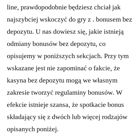
line, prawdopodobnie będziesz chciał jak
najszybciej wskoczyć do gry z . bonusem bez
depozytu. U nas dowiesz się, jakie istnieją
odmiany bonusów bez depozytu, co
opisujemy w poniższych sekcjach. Przy tym
wskazane jest nie zapominać o fakcie, że
kasyna bez depozytu mogą we własnym
zakresie tworzyć regulaminy bonusów. W
efekcie istnieje szansa, że spotkacie bonus
składający się z dwóch lub więcej rodzajów
opisanych poniżej.