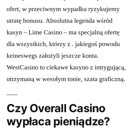
ofert, w przeciwnym wypadku ryzykujemy
utratę bonusu. Absolutna legenda wśród
kasyn – Lime Casino – ma specjalną ofertę
dla wszystkich, którzy z . jakiegoś powodu
keineswegs założyli jeszcze konta.
WestCasino to ciekawe kasyno z intrygującą,
utrzymaną w wesołym tonie, szata graficzną.
Czy Overall Casino
wypłaca pieniądze?