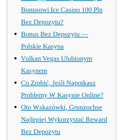
Bonusowi Ice Casino 100 Pln
Bez Depozytu?
Bonus Bez Depozytu —
Polskie Kasyna
Vulkan Vegas Ulubionym
Kasynem
Co Zrobić, Jeśli Napotkasz
Problemy W Kasynie Online?
Oto Wskazówki, Grunzochse
Najlepiej Wykorzystać Reward
Bez Depozytu