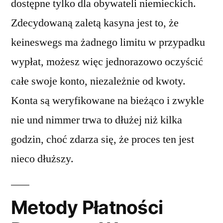
dostępne tylko dla obywateli niemieckich.
Zdecydowaną zaletą kasyna jest to, że
keineswegs ma żadnego limitu w przypadku
wypłat, możesz więc jednorazowo oczyścić
całe swoje konto, niezależnie od kwoty.
Konta są weryfikowane na bieżąco i zwykle
nie und nimmer trwa to dłużej niż kilka
godzin, choć zdarza się, że proces ten jest
nieco dłuższy.
Metody Płatności