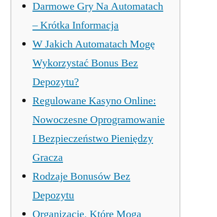
Darmowe Gry Na Automatach
– Krótka Informacja
W Jakich Automatach Mogę
Wykorzystać Bonus Bez
Depozytu?
Regulowane Kasyno Online:
Nowoczesne Oprogramowanie
I Bezpieczeństwo Pieniędzy
Gracza
Rodzaje Bonusów Bez
Depozytu
Organizacje, Które Mogą