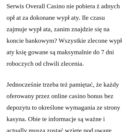
Serwis Overall Casino nie pobiera ż adnych
opł at za dokonane wypł aty. Ile czasu
zajmuje wypł ata, zanim znajdzie się na
koncie bankowym? Wszystkie zlecone wypł
aty księ gowane są maksymalnie do 7 dni
roboczych od chwili zlecenia.
Jednocześnie trzeba też pamiętać, że każdy
oferowany przez online casino bonus bez
depozytu to określone wymagania ze strony
kasyna. Obie te informacje są ważne i
actually muszą zostać wzięte pod uwagę