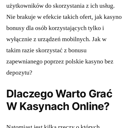
użytkowników do skorzystania z ich usług.
Nie brakuje w efekcie takich ofert, jak kasyno
bonusy dla osób korzystających tylko i
wyłącznie z urządzeń mobilnych. Jak w
takim razie skorzystać z bonusu
zapewnianego poprzez polskie kasyno bez
depozytu?
Dlaczego Warto Grać
W Kasynach Online?
Natomiast jest kilka rzeczy o których