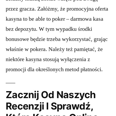
przez gracza. Załóżmy, że promocyjna oferta
kasyna to be able to poker – darmowa kasa
bez depozytu. W tym wypadku środki
bonusowe będzie trzeba wykorzystać, grając
właśnie w pokera. Należy też pamiętać, że
niektóre kasyna stosują wyłączenia z
promocji dla określonych metod płatności.
Zacznij Od Naszych
Recenzji I Sprawdź,