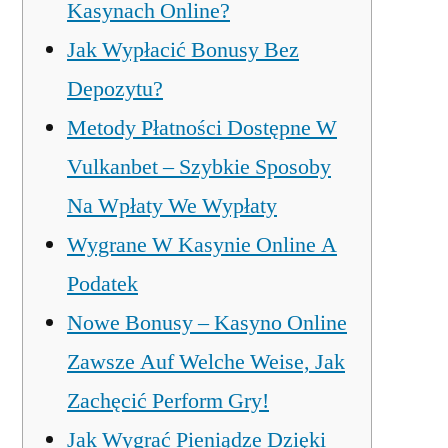
Kasynach Online?
Jak Wypłacić Bonusy Bez
Depozytu?
Metody Płatności Dostępne W
Vulkanbet – Szybkie Sposoby
Na Wpłaty We Wypłaty
Wygrane W Kasynie Online A
Podatek
Nowe Bonusy – Kasyno Online
Zawsze Auf Welche Weise, Jak
Zachęcić Perform Gry!
Jak Wygrać Pieniądze Dzięki