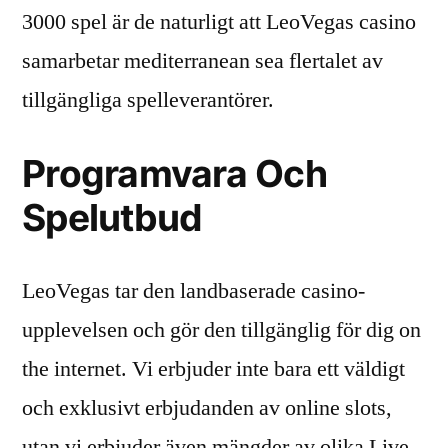
3000 spel är de naturligt att LeoVegas casino
samarbetar mediterranean sea flertalet av
tillgängliga spelleverantörer.
Programvara Och
Spelutbud
LeoVegas tar den landbaserade casino-
upplevelsen och gör den tillgänglig för dig on
the internet. Vi erbjuder inte bara ett väldigt
och exklusivt erbjudanden av online slots,
utan vi erbjuder även mängder av olika Live