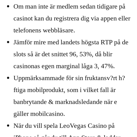
Om man inte är medlem sedan tidigare på
casinot kan du registrera dig via appen eller
telefonens webbläsare.
Jämför mire med landets högsta RTP på de
slots så är det snittet 96, 53%, då blir
casinonas egen marginal låga 3, 47%.
Uppmärksammade för sin fruktansv?rt h?
ftiga mobilprodukt, som i vilket fall är
banbrytande & marknadsledande när e
gäller mobilcasino.
När du vill spela LeoVegas Casino på