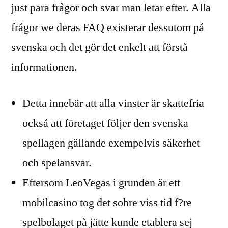
just para frågor och svar man letar efter. Alla
frågor we deras FAQ existerar dessutom på
svenska och det gör det enkelt att förstå
informationen.
Detta innebär att alla vinster är skattefria
också att företaget följer den svenska
spellagen gällande exempelvis säkerhet
och spelansvar.
Eftersom LeoVegas i grunden är ett
mobilcasino tog det sobre viss tid f?re
spelbolaget på jätte kunde etablera sej