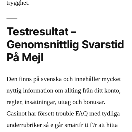
trygghet.
Testresultat –
Genomsnittlig Svarstid
På Mejl
Den finns på svenska och innehåller mycket
nyttig information om allting från ditt konto,
regler, insättningar, uttag och bonusar.
Casinot har försett trouble FAQ med tydliga
underrubriker så e går smärtfritt f?r att hitta