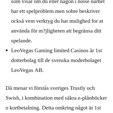
som visar om du eller någon i noise närhet
har ett spelproblem men sobre beskriver
också vem verktyg du har mulighed for at
använda för m?jligheten att begränsa ditt
spelande.
LeoVegas Gaming limited Casinos är 1st
dotterbolag till de svenska moderbolaget
LeoVegas AB.
Då menar vi förstås sveriges Trustly och
Swish, i kombination med säkra e-plånböcker
o kortbetalning. Detta omkring något är 1st