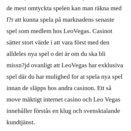
de mest omtyckta spelen kan man räkna med
f?r att kunna spela på marknadens senaste
spel som medlem hos LeoVegas. Casinot
sätter stort värde i att vara först med den
alldeles nya spel o det är om du ska bli
missn?jd ovanligt att LeoVegas har exklusiva
spel där du har mulighed for at spela nya spel
innan de släpps hos andra casinon. Ett så
move mäktigt internet casino och Leo Vegas
innehåller förstås en klug och svensktalande
kundtjänst.