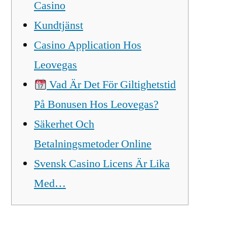
Casino
Kundtjänst
Casino Application Hos
Leovegas
Vad Är Det För Giltighetstid
På Bonusen Hos Leovegas?
Säkerhet Och
Betalningsmetoder Online
Svensk Casino Licens Är Lika
Med…