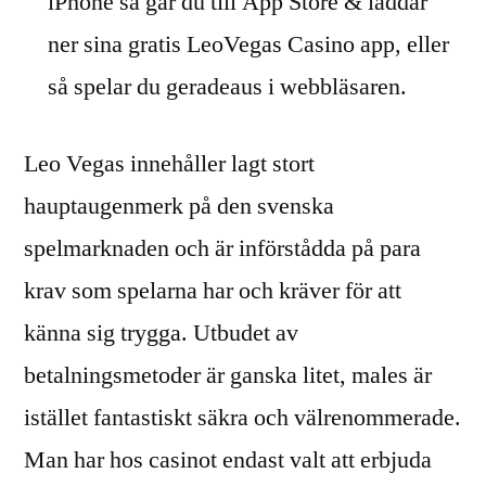
iPhone så går du till App Store & laddar
ner sina gratis LeoVegas Casino app, eller
så spelar du geradeaus i webbläsaren.
Leo Vegas innehåller lagt stort
hauptaugenmerk på den svenska
spelmarknaden och är införstådda på para
krav som spelarna har och kräver för att
känna sig trygga. Utbudet av
betalningsmetoder är ganska litet, males är
istället fantastiskt säkra och välrenommerade.
Man har hos casinot endast valt att erbjuda