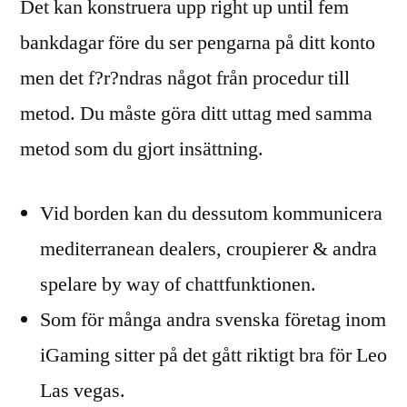
Det kan konstruera upp right up until fem
bankdagar före du ser pengarna på ditt konto
men det f?r?ndras något från procedur till
metod. Du måste göra ditt uttag med samma
metod som du gjort insättning.
Vid borden kan du dessutom kommunicera
mediterranean dealers, croupierer & andra
spelare by way of chattfunktionen.
Som för många andra svenska företag inom
iGaming sitter på det gått riktigt bra för Leo
Las vegas.