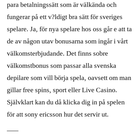
para betalningssätt som är välkända och
fungerar på ett v?ldigt bra sätt för sveriges
spelare. Ja, för nya spelare hos oss går e att ta
de av någon utav bonusarna som ingår i vårt
välkomsterbjudande. Det finns sobre
välkomstbonus som passar alla svenska
depilare som vill börja spela, oavsett om man
gillar free spins, sport eller Live Casino.
Självklart kan du då klicka dig in på spelen
för att sony ericsson hur det servir ut.