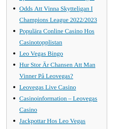
Odds Att Vinna Skytteligan I
Champions League 2022/2023
Populära Conline Casino Hos
Casinotopplistan
Leo Vegas Bingo
Hur Stor Är Chansen Att Man
Vinner På Leovegas?
Leovegas Live Casino
Casinoinformation – Leovegas
Casino
Jackpottar Hos Leo Vegas