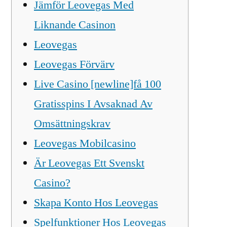
Jämför Leovegas Med
Liknande Casinon
Leovegas
Leovegas Förvärv
Live Casino [newline]få 100
Gratisspins I Avsaknad Av
Omsättningskrav
Leovegas Mobilcasino
Är Leovegas Ett Svenskt
Casino?
Skapa Konto Hos Leovegas
Spelfunktioner Hos Leovegas