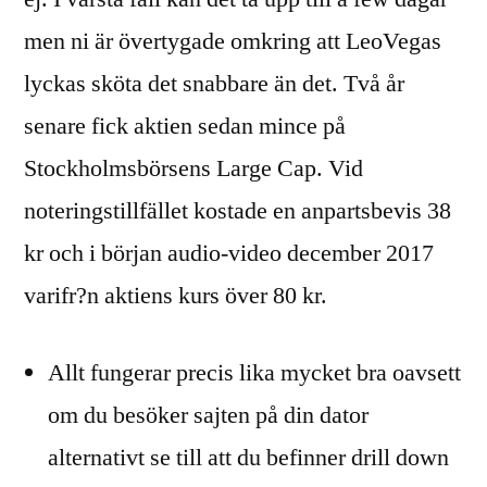
men ni är övertygade omkring att LeoVegas
lyckas sköta det snabbare än det. Två år
senare fick aktien sedan mince på
Stockholmsbörsens Large Cap. Vid
noteringstillfället kostade en anpartsbevis 38
kr och i början audio-video december 2017
varifr?n aktiens kurs över 80 kr.
Allt fungerar precis lika mycket bra oavsett
om du besöker sajten på din dator
alternativt se till att du befinner drill down