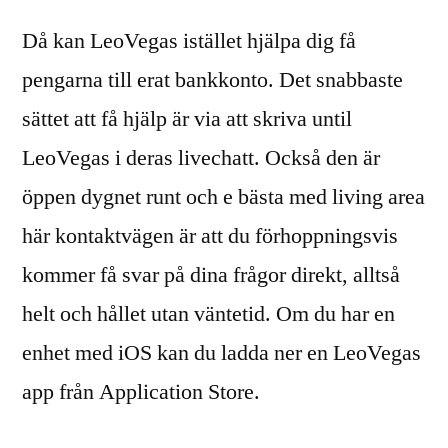
Då kan LeoVegas istället hjälpa dig få
pengarna till erat bankkonto. Det snabbaste
sättet att få hjälp är via att skriva until
LeoVegas i deras livechatt. Också den är
öppen dygnet runt och e bästa med living area
här kontaktvägen är att du förhoppningsvis
kommer få svar på dina frågor direkt, alltså
helt och hållet utan väntetid. Om du har en
enhet med iOS kan du ladda ner en LeoVegas
app från Application Store.