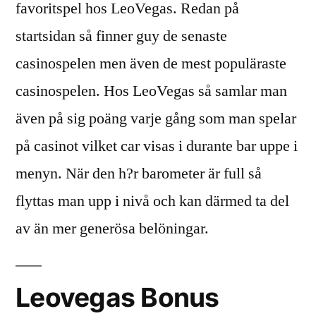
favoritspel hos LeoVegas. Redan på
startsidan så finner guy de senaste
casinospelen men även de mest populäraste
casinospelen. Hos LeoVegas så samlar man
även på sig poäng varje gång som man spelar
på casinot vilket car visas i durante bar uppe i
menyn. När den h?r barometer är full så
flyttas man upp i nivå och kan därmed ta del
av än mer generösa belöningar.
Leovegas Bonus