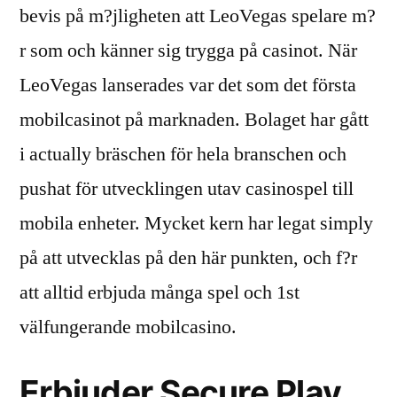
bevis på m?jligheten att LeoVegas spelare m?
r som och känner sig trygga på casinot. När
LeoVegas lanserades var det som det första
mobilcasinot på marknaden. Bolaget har gått
i actually bräschen för hela branschen och
pushat för utvecklingen utav casinospel till
mobila enheter. Mycket kern har legat simply
på att utvecklas på den här punkten, och f?r
att alltid erbjuda många spel och 1st
välfungerande mobilcasino.
Erbjuder Secure Play