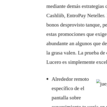
mediante demás estrategias d
Cashliib, EntroPay Neteller. 
bonos desprovisto tanque, pe
estas promociones que exige
abundante an algunos que de
la grasa valen. La prueba de
Lucero es simplemente excel
Alrededor remoto
específico de el
pantalla sobre
esparcimiento te verás en 