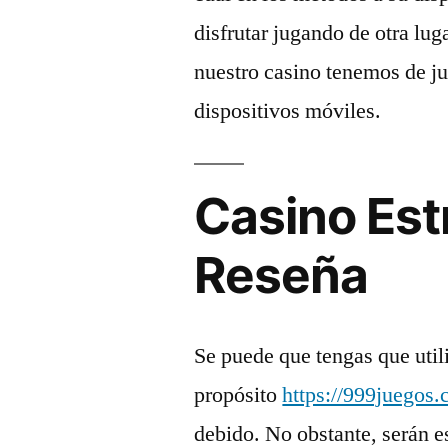
disfrutar jugando de otra lug
nuestro casino tenemos de ju
dispositivos móviles.
Casino Estr
Reseña
Se puede que tengas que utili
propósito
https://999juegos.
debido. No obstante, serán e