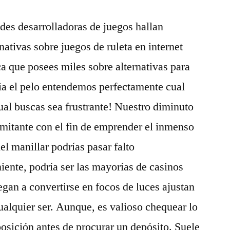
des desarrolladoras de juegos hallan
nativas sobre juegos de ruleta en internet
ca que posees miles sobre alternativas para
ia el pelo entendemos perfectamente cual
ual buscas sea frustrante! Nuestro diminuto
limitante con el fin de emprender el inmenso
del manillar podrías pasar falto
ente, podrí­a ser las mayorías de casinos
egan a convertirse en focos de luces ajustan
cualquier ser. Aunque, es valioso chequear lo
posición antes de procurar un depósito. Suele