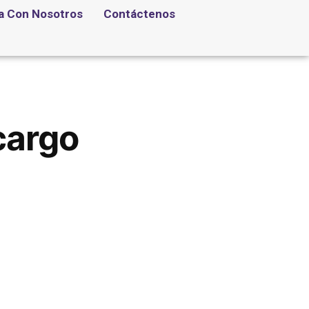
a Con Nosotros
Contáctenos
cargo