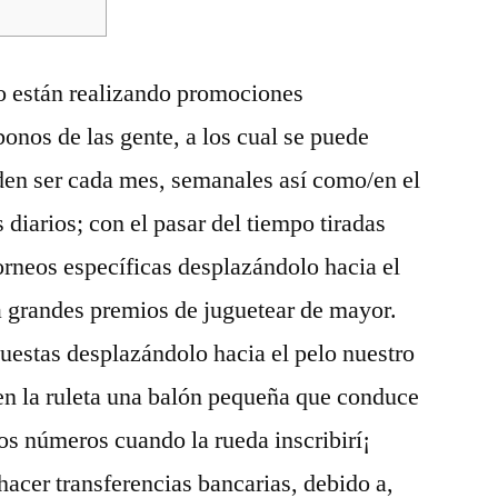
o están realizando promociones
bonos de las gente, a los cual se puede
den ser cada mes, semanales así­ como/en el
diarios; con el pasar del tiempo tiradas
torneos específicas desplazándolo hacia el
a grandes premios de juguetear de mayor.
puestas desplazándolo hacia el pelo nuestro
 en la ruleta una balón pequeña que conduce
los números cuando la rueda inscribirí¡
acer transferencias bancarias, debido a,