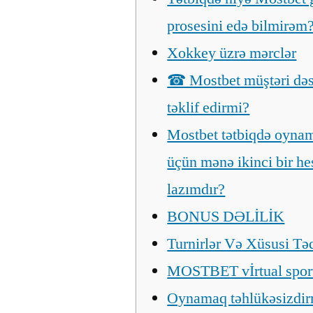
prosesini edə bilmirəm
Xokkey üzrə mərclər
☎ Mostbet müştəri dəs
təklif edirmi?
Mostbet tətbiqdə oyna
üçün mənə ikinci bir h
lazımdır?
BONUS DƏLİLİK
Turnirlər Və Xüsusi Təd
MOSTBET vİrtual spor
Oynamaq təhlükəsizdir