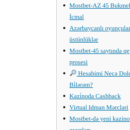
Mostbet-AZ 45 Bukmek
İcmal
Azərbaycanlı oyunçula
üstünlüklər
Mostbet-45 saytında qe
prosesi
Hesabimi Necə Dol
Bi̇lərəm?
Kazi̇noda Cashback
Virtual Idman Mərcləri
Mostbet-də yeni kazino