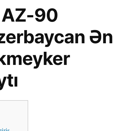
 AZ-90
azerbaycan Ən
ukmeyker
ytı
iriş