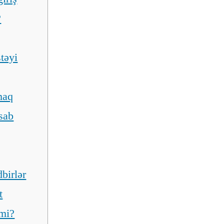
?
təyi
maq
esab
birlər
t
mi?