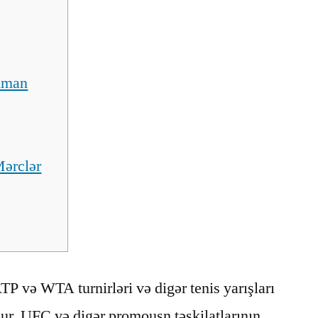
idman
Mərclər
TP və WTA turnirləri və digər tenis yarışları
ur. UFC və digər promouşn təşkilatlarının