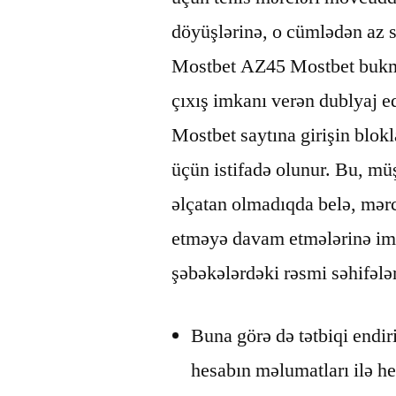
döyüşlərinə, o cümlədən az s
Mostbet AZ45 Mostbet bukme
çıxış imkanı verən dublyaj 
Mostbet saytına girişin blo
üçün istifadə olunur. Bu, müş
əlçatan olmadıqda belə, mər
etməyə davam etmələrinə imk
şəbəkələrdəki rəsmi səhifələr
Buna görə də tətbiqi endir
hesabın məlumatları ilə he