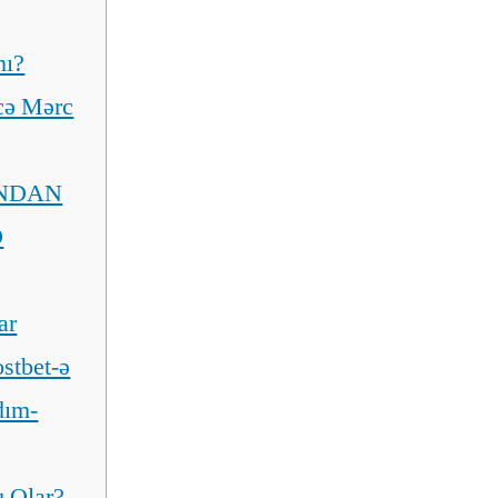
mı?
cə Mərc
NDAN
Ə
ar
stbet-ə
dım-
 Olar?