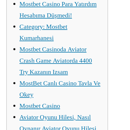
Mostbet Casino Para Yatırdım
Hesabıma Düşmedi!
Category: Mostbet
Kumarhanesi
Mostbet Casinoda Aviator
Crash Game Aviatorda 4400
Try Kazanın Izsam
MostBet Canlı Casino Tavla Ve
Okey
Mostbet Casino
Aviator Oyunu Hilesi, Nasıl
Oynanır Aviator Oyunu Hilesi,