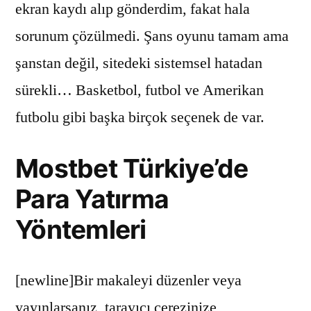
ekran kaydı alıp gönderdim, fakat hala
sorunum çözülmedi. Şans oyunu tamam ama
şanstan değil, sitedeki sistemsel hatadan
sürekli… Basketbol, futbol ve Amerikan
futbolu gibi başka birçok seçenek de var.
Mostbet Türkiye’de
Para Yatırma
Yöntemleri
[newline]Bir makaleyi düzenler veya
yayınlarsanız, tarayıcı çerezinize