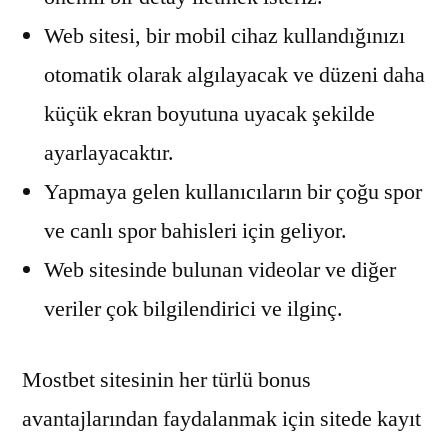
Web sitesi, bir mobil cihaz kullandığınızı
otomatik olarak algılayacak ve düzeni daha
küçük ekran boyutuna uyacak şekilde
ayarlayacaktır.
Yapmaya gelen kullanıcıların bir çoğu spor
ve canlı spor bahisleri için geliyor.
Web sitesinde bulunan videolar ve diğer
veriler çok bilgilendirici ve ilginç.
Mostbet sitesinin her türlü bonus
avantajlarından faydalanmak için sitede kayıt