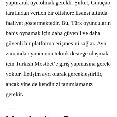
yaptırarak üye olmak gerekli. Şirket, Curaçao
tarafından verilen bir offshore lisansı altında
faaliyet göstermektedir. Bu, Türk oyuncuların
bahis oynamak için daha güvenli ve daha
güvenli bir platforma erişmesini sağlar. Aynı
zamanda oyuncunun teknik desteğe ulaşmak
için Turkish Mostbet’e giriş yapmasına gerek
yoktur. İletişim ayrı olarak gerçekleştirilir,
ancak yine de kendinizi tanımlamanız
gerekir.