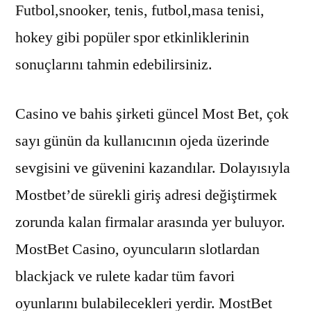
Futbol,snooker, tenis, futbol,masa tenisi,
hokey gibi popüler spor etkinliklerinin
sonuçlarını tahmin edebilirsiniz.
Casino ve bahis şirketi güncel Most Bet, çok
sayı günün da kullanıcının ojeda üzerinde
sevgisini ve güvenini kazandılar. Dolayısıyla
Mostbet’de sürekli giriş adresi değiştirmek
zorunda kalan firmalar arasında yer buluyor.
MostBet Casino, oyuncuların slotlardan
blackjack ve rulete kadar tüm favori
oyunlarını bulabilecekleri yerdir. MostBet