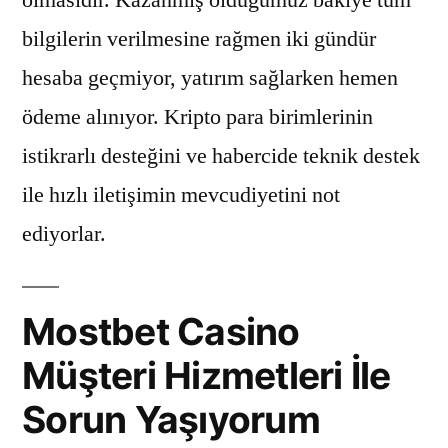
olmasıdır. Kazanmış olduğumuz bakiye tüm
bilgilerin verilmesine rağmen iki gündür
hesaba geçmiyor, yatırım sağlarken hemen
ödeme alınıyor. Kripto para birimlerinin
istikrarlı desteğini ve habercide teknik destek
ile hızlı iletişimin mevcudiyetini not
ediyorlar.
Mostbet Casino
Müşteri Hizmetleri İle
Sorun Yaşıyorum