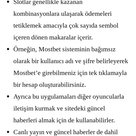
Slotlar genellikle kazanan
kombinasyonlara ulaşarak ödemeleri
tetiklemek amacıyla çok sayıda sembol
içeren dönen makaralar içerir.
Örneğin, Mostbet sisteminin bağımsız
olarak bir kullanıcı adı ve şifre belirleyerek
Mostbet’e girebilmeniz için tek tıklamayla
bir hesap oluşturabilirsiniz.
Ayrıca bu uygulamaları diğer oyuncularla
iletişim kurmak ve sitedeki güncel
haberleri almak için de kullanabilirler.
Canlı yayın ve güncel haberler de dahil