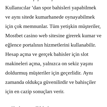
Kullanıcılar ’dan spor bahisleri yapabilmek
ve aynı sitede kumarhanede oynayabilmek
için çok memnunlar. Tüm yetişkin müşteriler,
Mostbet casino web sitesine girerek kumar ve
eğlence portalının hizmetlerini kullanabilir.
Hesap açma ve gerçek bahisler için slot
makineleri açma, yalnızca on sekiz yaşını
doldurmuş müşteriler için geçerlidir. Aynı
zamanda oldukça güvenilirdir ve bahisçiler
için en cazip sonuçları verir.