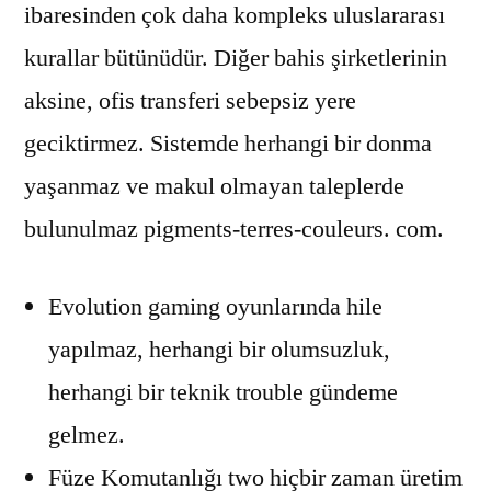
ibaresinden çok daha kompleks uluslararası
kurallar bütünüdür. Diğer bahis şirketlerinin
aksine, ofis transferi sebepsiz yere
geciktirmez. Sistemde herhangi bir donma
yaşanmaz ve makul olmayan taleplerde
bulunulmaz pigments-terres-couleurs. com.
Evolution gaming oyunlarında hile
yapılmaz, herhangi bir olumsuzluk,
herhangi bir teknik trouble gündeme
gelmez.
Füze Komutanlığı two hiçbir zaman üretim