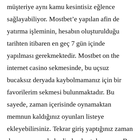
müşteriye aynı kamu kesintisiz eğlence
sağlayabiliyor. Mostbet’e yapılan afin de
yatırma işleminin, hesabın oluşturulduğu
tarihten itibaren en geç 7 gün içinde
yapılması gerekmektedir. Mostbet on the
internet casino sekmesinde, bu uçsuz
bucaksız deryada kaybolmamanız için bir
favorilerim sekmesi bulunmaktadır. Bu
sayede, zaman içerisinde oynamaktan
memnun kaldığınız oyunları listeye
ekleyebilirsiniz. Tekrar giriş yaptığınız zaman