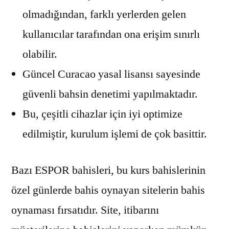
olmadığından, farklı yerlerden gelen
kullanıcılar tarafından ona erişim sınırlı
olabilir.
Güncel Curacao yasal lisansı sayesinde
güvenli bahsin denetimi yapılmaktadır.
Bu, çeşitli cihazlar için iyi optimize
edilmiştir, kurulum işlemi de çok basittir.
Bazı ESPOR bahisleri, bu kurs bahislerinin
özel günlerde bahis oynayan sitelerin bahis
oynaması fırsatıdır. Site, itibarını