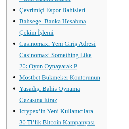
Çevrimiçi Espor Bahisleri
Bahsegel Banka Hesabına
Çekim İşlemi
Casinomaxi Yeni Giriş Adresi
Casinomaxi Something Like
20: Oyun Oynayarak P
Mostbet Bukmeker Kontorunun
Yasadışı Bahis Oynama
Cezasına İtiraz
Icrypex’in Yeni Kullanıcılara
30 Tl’lik Bitcoin Kampanyası