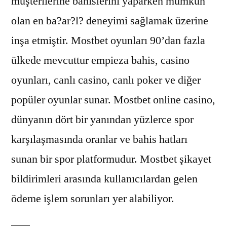
müşterilerine bahislerini yaparken mümkün
olan en ba?ar?l? deneyimi sağlamak üzerine
inşa etmiştir. Mostbet oyunları 90’dan fazla
ülkede mevcuttur empieza bahis, casino
oyunları, canlı casino, canlı poker ve diğer
popüler oyunlar sunar. Mostbet online casino,
dünyanın dört bir yanından yüzlerce spor
karşılaşmasında oranlar ve bahis hatları
sunan bir spor platformudur. Mostbet şikayet
bildirimleri arasında kullanıcılardan gelen
ödeme işlem sorunları yer alabiliyor.