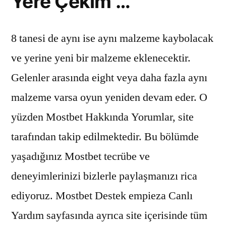
Yere Çekim …
8 tanesi de aynı ise aynı malzeme kaybolacak
ve yerine yeni bir malzeme eklenecektir.
Gelenler arasında eight veya daha fazla aynı
malzeme varsa oyun yeniden devam eder. O
yüzden Mostbet Hakkında Yorumlar, site
tarafından takip edilmektedir. Bu bölümde
yaşadığınız Mostbet tecrübe ve
deneyimlerinizi bizlerle paylaşmanızı rica
ediyoruz. Mostbet Destek empieza Canlı
Yardım sayfasında ayrıca site içerisinde tüm