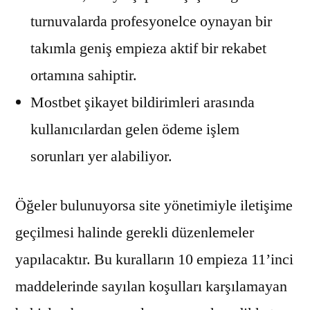
turnuvalarda profesyonelce oynayan bir
takımla geniş empieza aktif bir rekabet
ortamına sahiptir.
Mostbet şikayet bildirimleri arasında
kullanıcılardan gelen ödeme işlem
sorunları yer alabiliyor.
Öğeler bulunuyorsa site yönetimiyle iletişime
geçilmesi halinde gerekli düzenlemeler
yapılacaktır. Bu kuralların 10 empieza 11’inci
maddelerinde sayılan koşulları karşılamayan