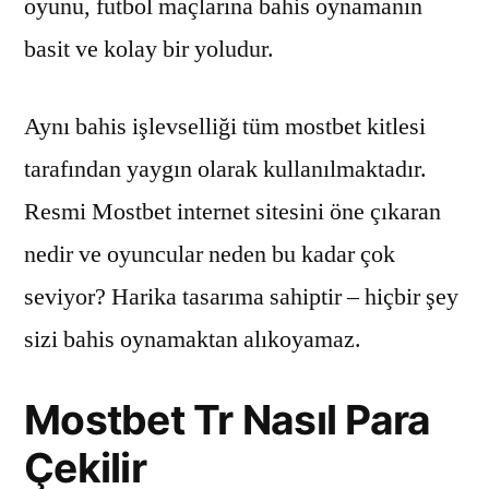
oyunu, futbol maçlarına bahis oynamanın
basit ve kolay bir yoludur.
Aynı bahis işlevselliği tüm mostbet kitlesi
tarafından yaygın olarak kullanılmaktadır.
Resmi Mostbet internet sitesini öne çıkaran
nedir ve oyuncular neden bu kadar çok
seviyor? Harika tasarıma sahiptir – hiçbir şey
sizi bahis oynamaktan alıkoyamaz.
Mostbet Tr Nasıl Para
Çekilir