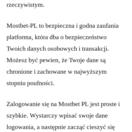
rzeczywistym.
Mostbet-PL to bezpieczna i godna zaufania
platforma, która dba o bezpieczeństwo
Twoich danych osobowych i transakcji.
Możesz być pewien, że Twoje dane są
chronione i zachowane w najwyższym
stopniu poufności.
Zalogowanie się na Mostbet PL jest proste i
szybkie. Wystarczy wpisać swoje dane
logowania, a następnie zacząć cieszyć się