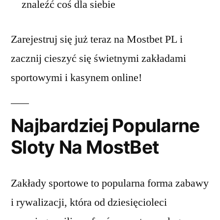
znaleźć coś dla siebie
Zarejestruj się już teraz na Mostbet PL i
zacznij cieszyć się świetnymi zakładami
sportowymi i kasynem online!
Najbardziej Popularne
Sloty Na MostBet
Zakłady sportowe to popularna forma zabawy
i rywalizacji, która od dziesięcioleci