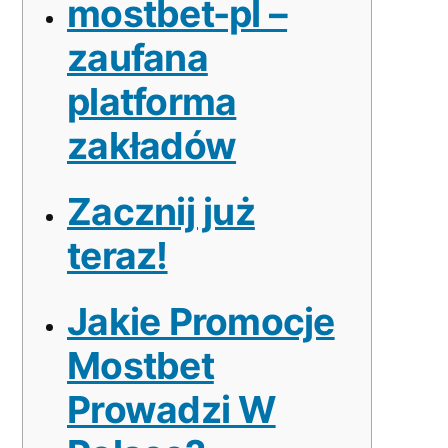
mostbet-pl –
zaufana
platforma
zakładów
Zacznij już
teraz!
Jakie Promocje
Mostbet
Prowadzi W