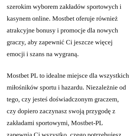
szerokim wyborem zakładów sportowych i
kasynem online. Mostbet oferuje również
atrakcyjne bonusy i promocje dla nowych
graczy, aby zapewnić Ci jeszcze więcej
emocji i szans na wygraną.
Mostbet PL to idealne miejsce dla wszystkich
miłośników sportu i hazardu. Niezależnie od
tego, czy jesteś doświadczonym graczem,
czy dopiero zaczynasz swoją przygodę z
zakładami sportowymi, Mostbet-PL
zapewnia Ci wszystko, czego potrzebujesz,