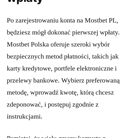
Po zarejestrowaniu konta na Mostbet PL,
będziesz mógł dokonać pierwszej wpłaty.
Mostbet Polska oferuje szeroki wybór
bezpiecznych metod płatności, takich jak
karty kredytowe, portfele elektroniczne i
przelewy bankowe. Wybierz preferowaną
metodę, wprowadź kwotę, którą chcesz
zdeponować, i postępuj zgodnie z
instrukcjami.