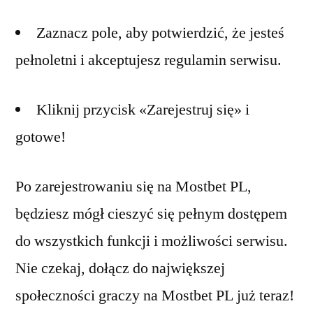
Zaznacz pole, aby potwierdzić, że jesteś
pełnoletni i akceptujesz regulamin serwisu.
Kliknij przycisk «Zarejestruj się» i
gotowe!
Po zarejestrowaniu się na Mostbet PL,
będziesz mógł cieszyć się pełnym dostępem
do wszystkich funkcji i możliwości serwisu.
Nie czekaj, dołącz do największej
społeczności graczy na Mostbet PL już teraz!