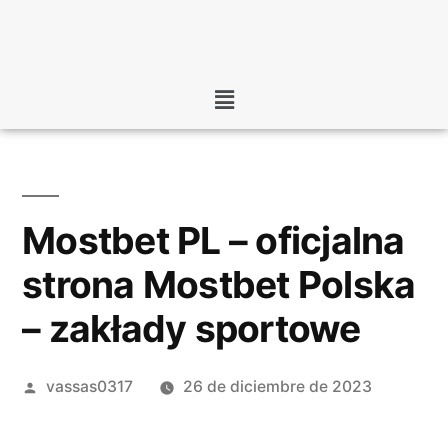
Mostbet PL – oficjalna
strona Mostbet Polska
– zakłady sportowe
vassas0317
26 de diciembre de 2023