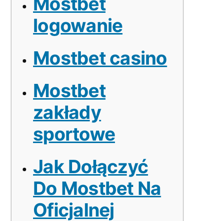
Mostbet
logowanie
Mostbet casino
Mostbet
zakłady
sportowe
Jak Dołączyć
Do Mostbet Na
Oficjalnej