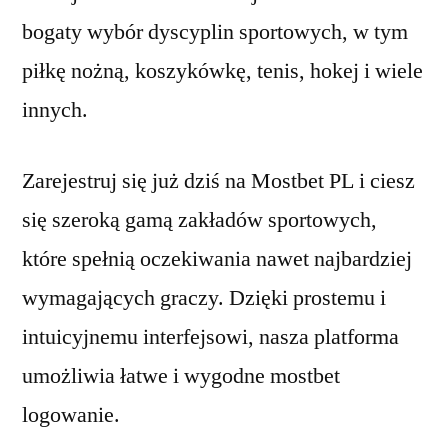
bogaty wybór dyscyplin sportowych, w tym
piłkę nożną, koszykówkę, tenis, hokej i wiele
innych.
Zarejestruj się już dziś na Mostbet PL i ciesz
się szeroką gamą zakładów sportowych,
które spełnią oczekiwania nawet najbardziej
wymagających graczy. Dzięki prostemu i
intuicyjnemu interfejsowi, nasza platforma
umożliwia łatwe i wygodne mostbet
logowanie.