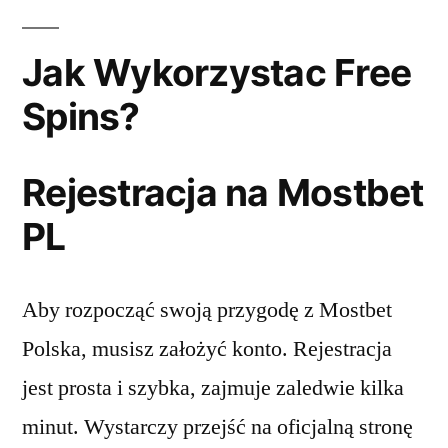
Jak Wykorzystac Free
Spins?
Rejestracja na Mostbet
PL
Aby rozpocząć swoją przygodę z Mostbet
Polska, musisz założyć konto. Rejestracja
jest prosta i szybka, zajmuje zaledwie kilka
minut. Wystarczy przejść na oficjalną stronę