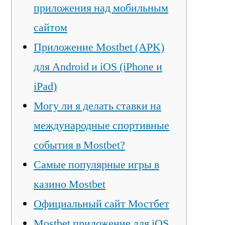
приложения над мобильным
сайтом
Приложение Mostbet (APK)
для Android и iOS (iPhone и
iPad)
Могу ли я делать ставки на
международные спортивные
события в Mostbet?
Самые популярные игры в
казино Mostbet
Официальный сайт Мостбет
Mostbet приложение для iOS