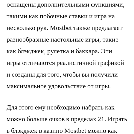
оснащены дополнительными функциями,
такими как побочные ставки и игра на
несколько рук. Mostbet также предлагает
разнообразные настольные игры, такие
как блэкджек, рулетка и баккара. Эти
игры отличаются реалистичной графикой
и созданы для того, чтобы вы получили
максимальное удовольствие от игры.
Для этого ему необходимо набрать как
можно больше очков в пределах 21. Играть
в блэкджек в казино Mostbet можно как