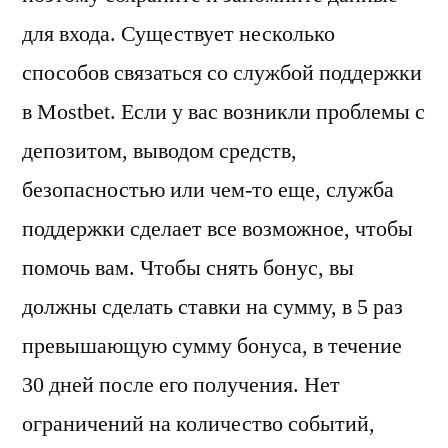
для входа. Существует несколько
способов связаться со службой поддержки
в Mostbet. Если у вас возникли проблемы с
депозитом, выводом средств,
безопасностью или чем-то еще, служба
поддержки сделает все возможное, чтобы
помочь вам. Чтобы снять бонус, вы
должны сделать ставки на сумму, в 5 раз
превышающую сумму бонуса, в течение
30 дней после его получения. Нет
ограничений на количество событий,