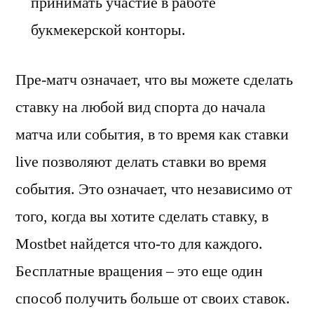
принимать участие в работе
букмекерской конторы.
Пре-матч означает, что вы можете сделать
ставку на любой вид спорта до начала
матча или события, в то время как ставки
live позволяют делать ставки во время
события. Это означает, что независимо от
того, когда вы хотите сделать ставку, в
Mostbet найдется что-то для каждого.
Бесплатные вращения – это еще один
способ получить больше от своих ставок.