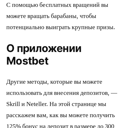
С помощью бесплатных вращений вы
можете вращать барабаны, чтобы
потенциально выиграть крупные призы.
О приложении
Mostbet
Другие методы, которые вы можете
использовать для внесения депозитов, —
Skrill и Neteller. На этой странице мы
расскажем вам, как вы можете получить
125% бонус на депозит в размере до 300