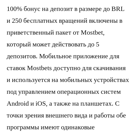
100% бонус на депозит в размере до BRL
и 250 бесплатных вращений включены в
приветственный пакет от Mostbet,
который может действовать до 5
депозитов. Мобильное приложение для
ставок Mostbets доступно для скачивания
и используется на мобильных устройствах
под управлением операционных систем
Android и iOS, а также на планшетах. С
точки зрения внешнего вида и работы обе
программы имеют одинаковые