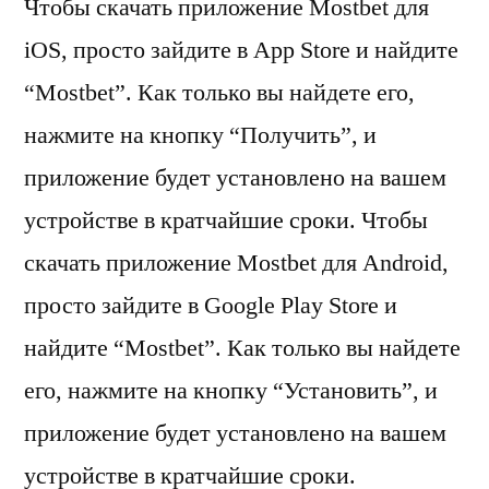
Чтобы скачать приложение Mostbet для
iOS, просто зайдите в App Store и найдите
“Mostbet”. Как только вы найдете его,
нажмите на кнопку “Получить”, и
приложение будет установлено на вашем
устройстве в кратчайшие сроки. Чтобы
скачать приложение Mostbet для Android,
просто зайдите в Google Play Store и
найдите “Mostbet”. Как только вы найдете
его, нажмите на кнопку “Установить”, и
приложение будет установлено на вашем
устройстве в кратчайшие сроки.