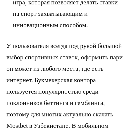
игра, которая позволяет делать ставки
на спорт захватывающим и
инновационным способом.
У пользователя всегда под рукой большой
выбор спортивных ставок, оформить пари
он может из любого места, где есть
интернет. Букмекерская контора
пользуется популярностью среди
поклонников беттинга и гемблинга,
поэтому для многих актуально скачать
Mostbet в Узбекистане. В мобильном