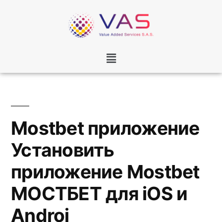
Mostbet приложение
Установить
приложение Mostbet
МОСТБЕТ для iOS и
Androi