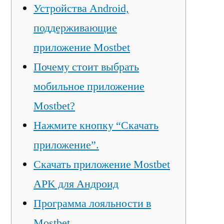
Устройства Android,
поддерживающие
приложение Mostbet
Почему стоит выбрать
мобильное приложение
Mostbet?
Нажмите кнопку “Скачать
приложение”.
Скачать приложение Mostbet
APK для Андроид
Программа лояльности в
Mostbet