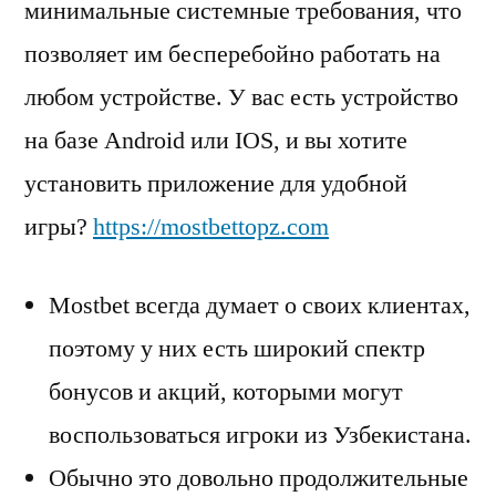
минимальные системные требования, что
позволяет им бесперебойно работать на
любом устройстве. У вас есть устройство
на базе Android или IOS, и вы хотите
установить приложение для удобной
игры?
https://mostbettopz.com
Mostbet всегда думает о своих клиентах,
поэтому у них есть широкий спектр
бонусов и акций, которыми могут
воспользоваться игроки из Узбекистана.
Обычно это довольно продолжительные