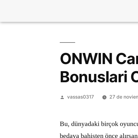
ONWIN Canl
Bonuslari 
vassas0317
27 de novie
Bu, dünyadaki birçok oyuncun
bedava bahisten önce alırsan