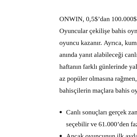
ONWIN, 0,5$’dan 100.000$’a 
Oyuncular çekilişe bahis oyn
oyuncu kazanır. Ayrıca, kuma
anında yanıt alabileceği canlı
haftanın farklı günlerinde yal
az popüler olmasına rağmen, 
bahisçilerin maçlara bahis o
Canlı sonuçları gerçek zam
seçebilir ve 61.000’den fa
Ancak oyuncunun ilk ayda 