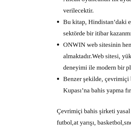
verilecektir.
Bu kitap, Hindistan’daki e
sektörde bir itibar kazanmı
ONWIN web sitesinin hem
almaktadır.Web sitesi, yük
deneyimi ile modern bir p
Benzer şekilde, çevrimiçi 
Kupası’na bahis yapma fır
Çevrimiçi bahis şirketi yasal
futbol,​​at yarışı, basketbol,​