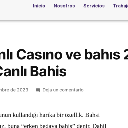
Inicio
Nosotros
Servicios
Trabaj
ı Casıno ve bahıs 
Canlı Bahis
mbre de 2023
Deja un comentario
un kullandığı harika bir özellik. Bahsi
ız, buna “erken bedava bahis” denir. Dahil