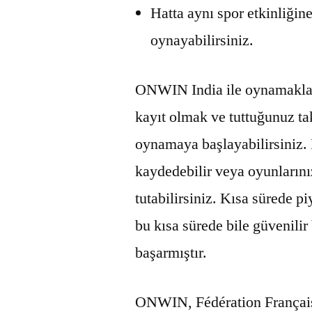
Hatta aynı spor etkinliğin
oynayabilirsiniz.
ONWIN India ile oynamakla i
kayıt olmak ve tuttuğunuz ta
oynamaya başlayabilirsiniz. 
kaydedebilir veya oyunlarını
tutabilirsiniz. Kısa sürede 
bu kısa sürede bile güvenilir
başarmıştır.
ONWIN, Fédération Français