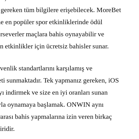
n gereken tüm bilgilere erişebilecek. MoreBet
e en popüler spor etkinliklerinde ödül
rseverler maçlara bahis oynayabilir ve
 etkinlikler için ücretsiz bahisler sunar.
venlik standartlarını karşılamış ve
ti sunmaktadır. Tek yapmanız gereken, iOS
 indirmek ve size en iyi oranları sunan
mıyla oynamaya başlamak. ONWIN aynı
arası bahis yapmalarına izin veren birkaç
ridir.