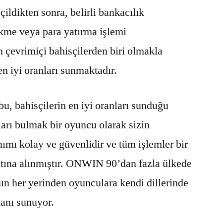
çildikten sonra, belirli bankacılık
çekme veya para yatırma işlemi
 çevrimiçi bahisçilerden biri olmakla
 en iyi oranları sunmaktadır.
u, bahisçilerin en iyi oranları sunduğu
ları bulmak bir oyuncu olarak sizin
nımı kolay ve güvenlidir ve tüm işlemler bir
ltına alınmıştır. ONWIN 90’dan fazla ülkede
nın her yerinden oyunculara kendi dillerinde
kanı sunuyor.