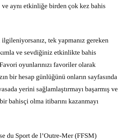
e ve aynı etkinliğe birden çok kez bahis
lgileniyorsanız, tek yapmanız gereken
kımla ve sevdiğiniz etkinlikte bahis
Favori oyunlarınızı favoriler olarak
zın bir hesap günlüğünü onların sayfasında
piyasada yerini sağlamlaştırmayı başarmış ve
 bir bahisçi olma itibarını kazanmayı
e du Sport de l’Outre-Mer (FFSM)