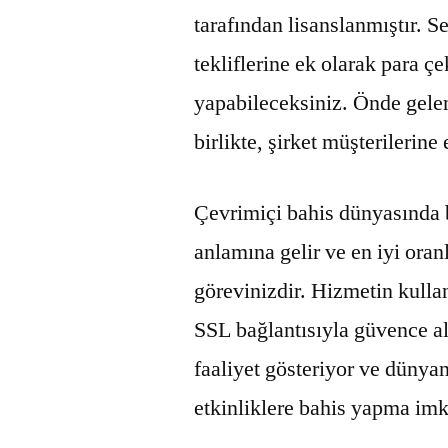
tarafından lisanslanmıştır. Se
tekliflerine ek olarak para 
yapabileceksiniz. Önde gelen
birlikte, şirket müşterilerine
Çevrimiçi bahis dünyasında b
anlamına gelir ve en iyi oran
görevinizdir. Hizmetin kulla
SSL bağlantısıyla güvence a
faaliyet gösteriyor ve dünya
etkinliklere bahis yapma im