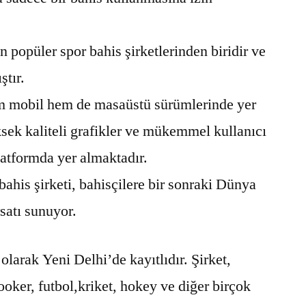
n popüler spor bahis şirketlerinden biridir ve
ştır.
 mobil hem de masaüstü sürümlerinde yer
sek kaliteli grafikler ve mükemmel kullanıcı
latformda yer almaktadır.
bahis şirketi, bahisçilere bir sonraki Dünya
satı sunuyor.
 olarak Yeni Delhi’de kayıtlıdır. Şirket,
​snooker, futbol,kriket, hokey ve diğer birçok