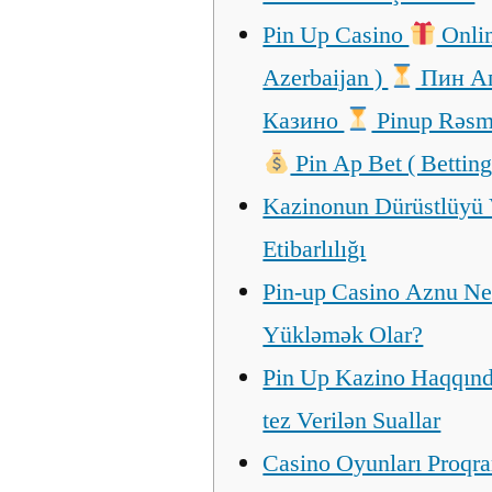
Pin Up Casino
Onlin
Azerbaijan )
Пин А
Казино
Pinup Rəsmi
Pin Ap Bet ( Betting
Kazinonun Dürüstlüyü
Etibarlılığı
Pin-up Casino Aznu N
Yükləmək Olar?
Pin Up Kazino Haqqınd
tez Verilən Suallar
Casino Oyunları Proqr