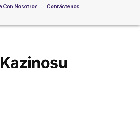
a Con Nosotros
Contáctenos
 Kazinosu