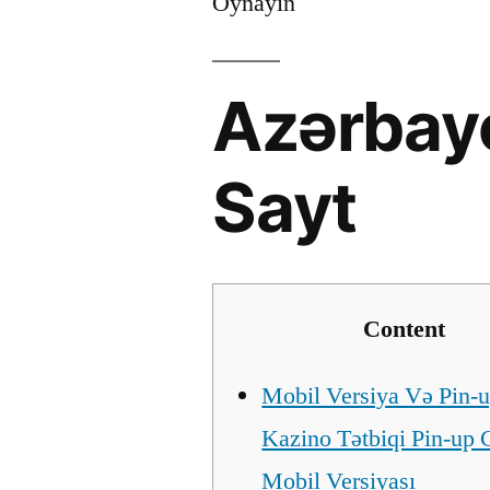
Oynayın
Azərbay
Sayt
Content
Mobil Versiya Və Pin-
Kazino Tətbiqi Pin-up 
Mobil Versiyası