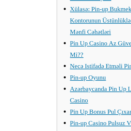
Xülasə: Pin-up Bukmek
Kontorunun Üstünlüklə
Mənfi Cəhətləri
Pin Up Casino Az Güve
Mi??
Necə Istifadə Etməli P
Pin-up Oyunu
Azərbaycanda Pin Up L
Casino
Pin Up Bonus Pul Çıxar
Pin-up Casino Pulsuz V