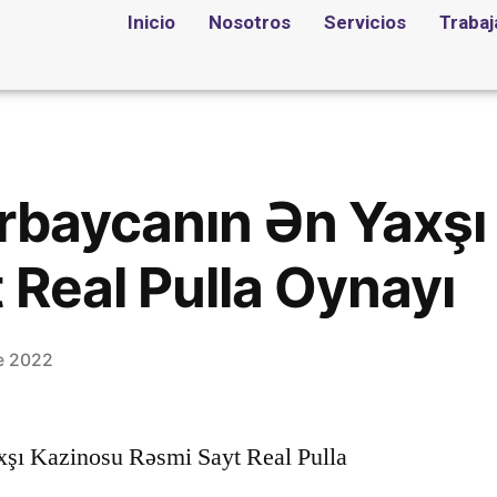
Inicio
Nosotros
Servicios
Trabaj
rbaycanın Ən Yaxşı
 Real Pulla Oynayı
de 2022
şı Kazinosu Rəsmi Sayt Real Pulla