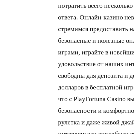
потратить всего несколько
ответа. Онлайн-казино не
стремимся предоставить 
безопасные и полезные он
играми, играйте в новейш
удовольствие от наших и
свободны для депозита и д
долларов в бесплатной игр
что с PlayFortuna Casino в
безопасности и комфортно,
рулетка и даже живой джай