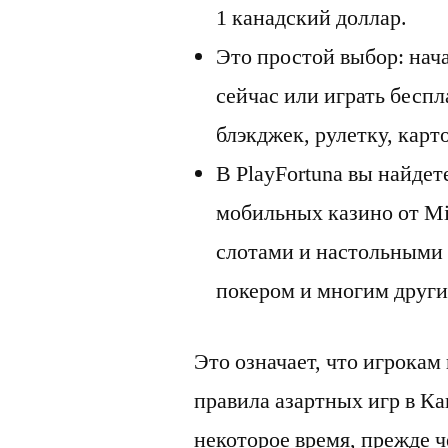
1 канадский доллар.
Это простой выбор: нача
сейчас или играть беспл
блэкджек, рулетку, карт
В PlayFortuna вы найдет
мобильных казино от Mi
слотами и настольными 
покером и многим други
Это означает, что игрокам
правила азартных игр в К
некоторое время, прежде 