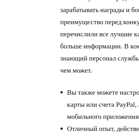
зарабатывать награды и бо
преимущество перед конку
перечислили все лучшие к
больше информации. В ко
знающий персонал службы 
чем может.
Вы также можете настр
карты или счета PayPal,
мобильного приложения
Отличный опыт, действи