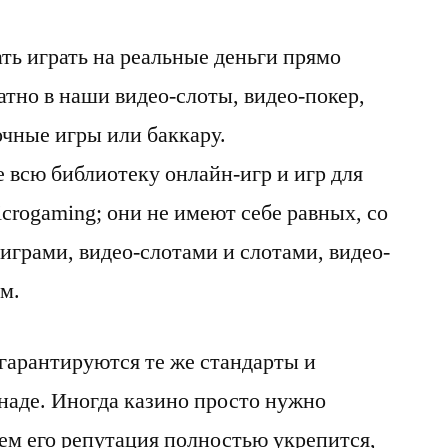
ть играть на реальные деньги прямо
атно в наши видео-слоты, видео-покер,
очные игры или баккару.
е всю библиотеку онлайн-игр и игр для
crogaming; они не имеют себе равных, со
играми, видео-слотами и слотами, видео-
м.
 гарантируются те же стандарты и
анаде. Иногда казино просто нужно
чем его репутация полностью укрепится,